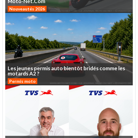
Moto-Net.Com
Nouveautés 2026
Les
jeunes
permis
auto
bientôt
bridés
comme
les
motards
A2
?
Permis moto