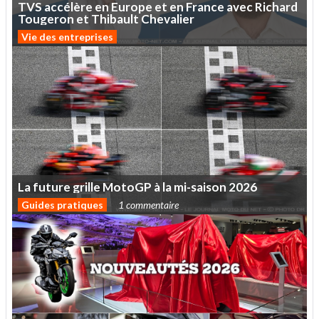
TVS
accélère
en
Europe
et
en
France
avec
Richard
Tougeron
et
Thibault
Chevalier
Vie des entreprises
La
future
grille
MotoGP
à
la
mi-saison
2026
Guides pratiques
1 commentaire