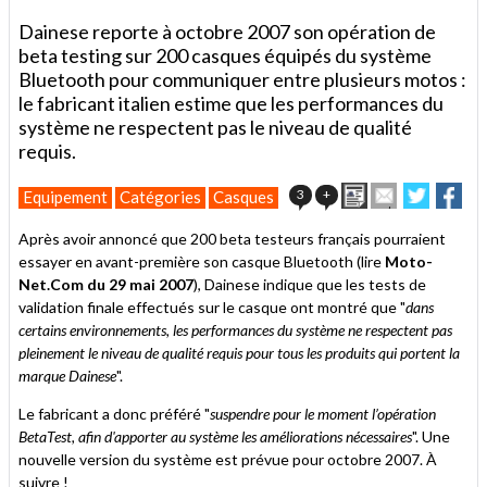
Dainese reporte à octobre 2007 son opération de
beta testing sur 200 casques équipés du système
Bluetooth pour communiquer entre plusieurs motos :
le fabricant italien estime que les performances du
système ne respectent pas le niveau de qualité
requis.
Imprimer
Envoyer
Partage
Par
3
+
Equipement
Catégories
Casques
cet
sur
sur
article
Twitter
Facebo
Après avoir annoncé que 200 beta testeurs français pourraient
à
essayer en avant-première son casque Bluetooth (lire
Moto-
un
Net.Com du 29 mai 2007
), Dainese indique que les tests de
ami
validation finale effectués sur le casque ont montré que "
dans
certains environnements, les performances du système ne respectent pas
pleinement le niveau de qualité requis pour tous les produits qui portent la
marque Dainese
".
Le fabricant a donc préféré "
suspendre pour le moment l’opération
BetaTest, afin d'apporter au système les améliorations nécessaires
". Une
nouvelle version du système est prévue pour octobre 2007. À
suivre !