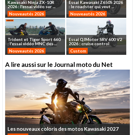
Kawasaki
Ninja
ZX-10R
Essai
Kawasaki
Z650S
2026
2026
:
l'essai
vidéo
sur
...
:
le
roadster
qui
veut
...
Nouveautés 2026
Nouveautés 2026
Trident
et
Tiger
Sport
660
Essai
QJMotor
SRV
600
V2
:
l'essai
vidéo
MNC
des
...
2026
:
cruise
control
Nouveautés 2026
Custom
A lire aussi sur le Journal moto du Net
Les
nouveaux
coloris
des
motos
Kawasaki
2027