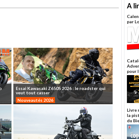
A li
Calen
par L
Catal
Adven
pour l
o
Essai
Kawasaki
Z650S
2026
:
le
roadster
qui
veut
tout
casser
Nouveautés 2026
Livre
la pis
du Bi