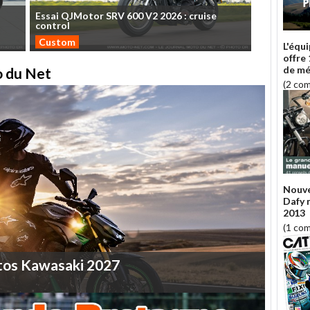
Essai
QJMotor
SRV
600
V2
2026
:
cruise
control
Custom
L'équ
offre
de mé
to du Net
(2 co
Nouve
Dafy 
2013
(1 co
tos
Kawasaki
2027