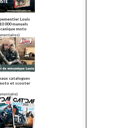
ipementier Louis
 10 000 manuels
canique moto
mmentaires)
aux catalogues
moto et scooter
mmentaire)