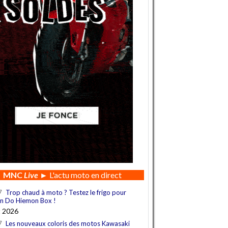
MNC
Live
► L'actu moto en direct
7
Trop chaud à moto ? Testez le frigo pour
n Do Hiemon Box !
t 2026
7
Les nouveaux coloris des motos Kawasaki