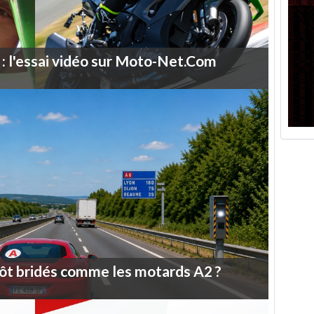
:
l'essai
vidéo
sur
Moto-Net.Com
ôt
bridés
comme
les
motards
A2
?