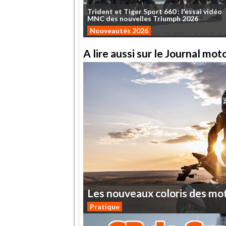
Trident
et
Tiger
Sport
660
:
l'essai
vidéo
MNC
des
nouvelles
Triumph
2026
Nouveautés 2026
A lire aussi sur le Journal mo
Les
nouveaux
coloris
des
mo
Pratique