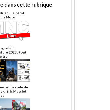
re dans cette rubrique
drier Fuel 2024
ouis Moto
ogue Bihr
ture 2023 : tout
e trail
 moto : Le code de
te d'Éric Massiet
est