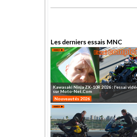
.
.
Les derniers essais MNC
Kawasaki
Ninja
ZX-10R
2026
:
l'essai
vidé
sur
Moto-Net.Com
Nouveautés 2026