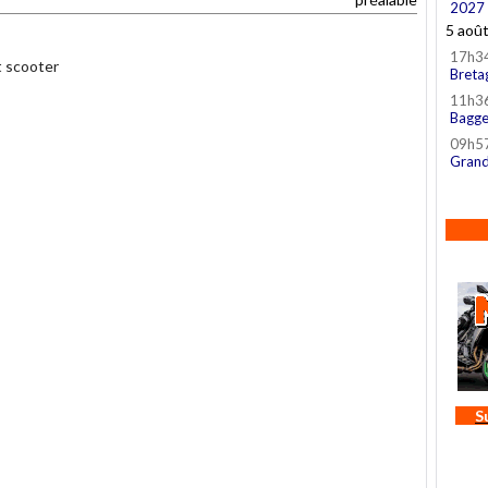
2027
5 aoû
17h3
 scooter
Breta
11h3
Bagge
09h5
Grand
S