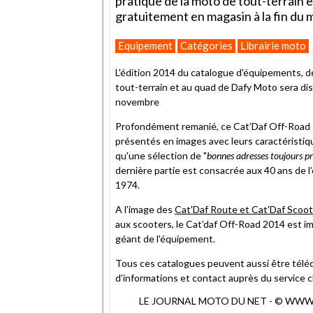
pratique de la moto de tout-terrain 
gratuitement en magasin à la fin du
Equipement
Catégories
Librairie moto
L'édition 2014 du catalogue d'équipements, de
tout-terrain et au quad de Dafy Moto sera dis
novembre
Profondément remanié, ce Cat’Daf Off-Road s’a
présentés en images avec leurs caractéristiq
qu'une sélection de "
bonnes adresses toujours pr
dernière partie est consacrée aux 40 ans de l
1974.
A l'image des
Cat'Daf Route et Cat'Daf Scoot
aux scooters, le Cat’daf Off-Road 2014 est im
géant de l'équipement.
Tous ces catalogues peuvent aussi être télé
d'informations et contact auprès du service c
LE JOURNAL MOTO DU NET - © WWW.MO