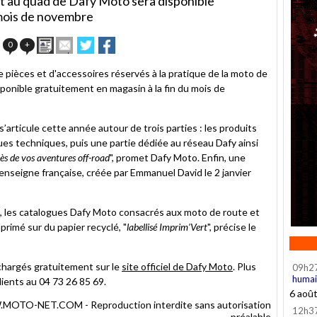
et au quad de Dafy Moto sera disponible
 mois de novembre
Imprimer
Envoyer
Partager
Partager
0
+
cet
sur
sur
article
Twitter
Facebook
 pièces et d'accessoires réservés à la pratique de la moto de
à
ponible gratuitement en magasin à la fin du mois de
un
ami
rticule cette année autour de trois parties : les produits
ues techniques, puis une partie dédiée au réseau Dafy ainsi
ès de vos aventures off-road
", promet Dafy Moto. Enfin, une
’enseigne française, créée par Emmanuel David le 2 janvier
, les catalogues Dafy Moto consacrés aux moto de route et
primé sur du papier recyclé, "
labellisé Imprim’Vert
", précise le
chargés gratuitement sur le
site officiel de Dafy Moto
. Plus
09h2
humai
lients au 04 73 26 85 69.
6 aoû
TO-NET.COM - Reproduction interdite sans autorisation
12h3
préalable