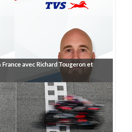
n
France
avec
Richard
Tougeron
et