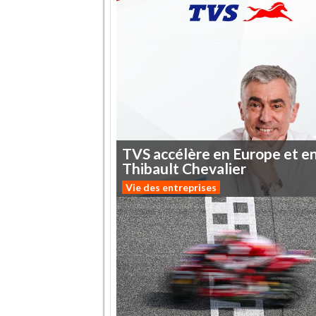
TVS
accélère
en
Europe
et
e
Thibault
Chevalier
Vie des entreprises