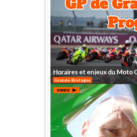
Horaires
et
enjeux
du
Moto
Grande-Bretagne