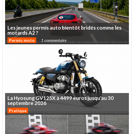
Les
jeunes
permis
auto
bientôt
bridés
comme
les
motards
A2
?
Permis moto
1 commentaire
La
Hyosung
GV125X
à
4499
euros
jusqu'au
30
septembre
2026
Pratique