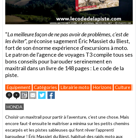
"
La meilleure façon de ne pas avoir de problèmes, c'est de
les éviter
", préconise sagement Éric Massiet du Biest,
fort de son énorme expérience d'excursions à moto.
Le patron de l'agence de voyages T3 compile tous ses
bons conseils pour barouder sereinement en
maxitrail dans un livre de 148 pages : Le code de la
piste.
Equipement
Catégories
Librairie moto
Horizons
Culture
V
Imprimer
Envoyer
Partager
Partager
0
+
cet
sur
sur
article
Twitter
Facebook
HONDA
à
un
Choisir un maxitrail pour partir à l'aventure, c'est une chose. Mais
ami
encore faut-il ensuite le maîtriser a minima sur les petits chemins
escarpés et les pistes sableuses qui font rêver l'apprenti
baroudeur ! Éric Massiet du Biest, habitué des raids moto aux