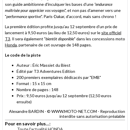
son guide ambitionne d'inculquer les bases d'une
"endurance
maîtrisée pour apprécier vos voyages
", et non pas d'amener vers une
"
performance sportive
". Paris-Dakar, d'accord, mais sans chrono !
La première édition profite jusqu'au 12 septembre d'un prix de
lancement à 9,50 euros (au lieu de 12,50 euros) sur le
site officiel
T3
. Il sera également "
bientôt disponible
" dans les concessions moto
Honda
, partenaire de cet ouvrage de 148 pages.
Le code de la piste
Auteur : Éric Massiet du Biest
Édité par T3 Adventures Edition
200 premiers exemplaires dédicacés par "EMB"
Format : 15 x 15 cm
Nombre de pages : 148
Prix : 9,50 euros jusqu'au 12 septembre (12,50 euros
ensuite)
Alexandre BARDIN - © WWW.MOTO-NET.COM - Reproduction
interdite sans autorisation préalable
Pour en savoir plus...:
Toute l'actualité HONDA