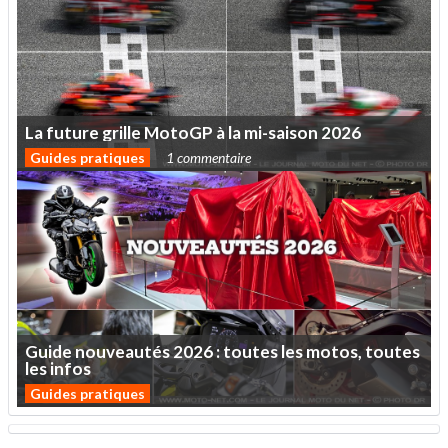
La
future
grille
MotoGP
à
la
mi-saison
2026
Guides pratiques
1 commentaire
Guide
nouveautés
2026
:
toutes
les
motos,
toutes
les
infos
Guides pratiques