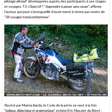
pilotage allroad
" développées auprès des participants à ses stages
et voyages T3. Objectif ? "
Apprendre à passer sans casser
", affirme
l'auteur qui peut s'enorgueillir d'avoir mené à terme pas moins de
"
38 voyages transcontinentaux
".
Illustré par Maéva Bardy, le Code de la piste se veut à la fois
"
ludique, didactique et pragmatique
", estime Éric Massiet du Biest :