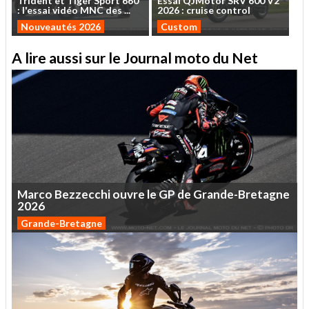
Trident
et
Tiger
Sport
660
Essai
QJMotor
SRV
600
V2
:
l'essai
vidéo
MNC
des
...
2026
:
cruise
control
Nouveautés 2026
Custom
A lire aussi sur le Journal moto du Net
Marco
Bezzecchi
ouvre
le
GP
de
Grande-Bretagne
2026
Grande-Bretagne