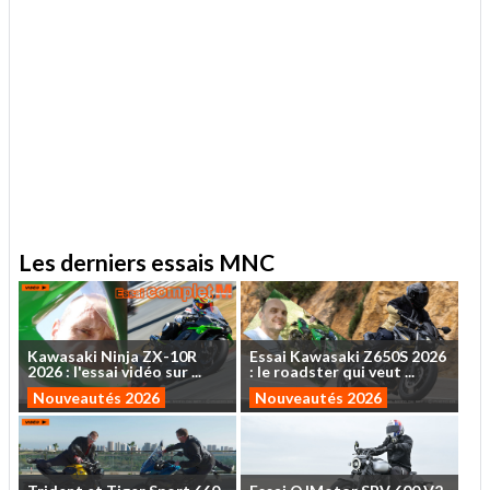
.
Les derniers essais MNC
Kawasaki
Ninja
ZX-10R
Essai
Kawasaki
Z650S
2026
2026
:
l'essai
vidéo
sur
...
:
le
roadster
qui
veut
...
Nouveautés 2026
Nouveautés 2026