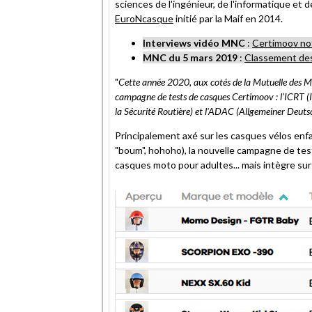
sciences de l'ingénieur, de l'informatique et d
ami
EuroNcasque
initié par la Maif en 2014.
Interviews vidéo MNC
:
Certimoov no
MNC du 5 mars 2019
:
Classement de
"
Cette année 2020, aux cotés de la Mutuelle des Mot
campagne de tests de casques Certimoov : l'ICRT (
la Sécurité Routière) et l'ADAC (Allgemeiner Deut
Principalement axé sur les casques vélos enfa
"boum", hohoho), la nouvelle campagne de tes
casques moto pour adultes... mais intègre su