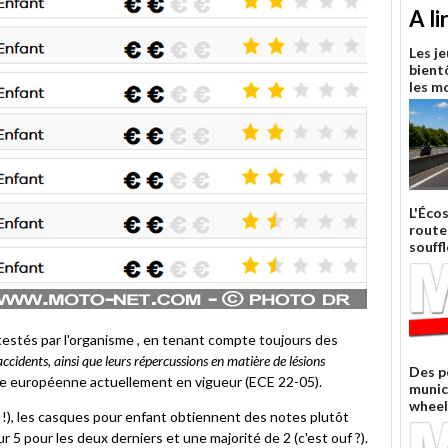
A li
Les j
bient
les m
L'Éco
route
souffl
estés par l'organisme , en tenant compte toujours des
ccidents, ainsi que leurs répercussions en matière de lésions
Des p
rme européenne actuellement en vigueur (ECE 22-05).
munic
wheel
!), les casques pour enfant obtiennent des notes plutôt
r 5 pour les deux derniers et une majorité de 2 (c'est ouf ?).