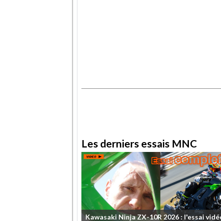
.
.
Les derniers essais MNC
Kawasaki
Ninja
ZX-10R
2026
:
l'essai
vidé