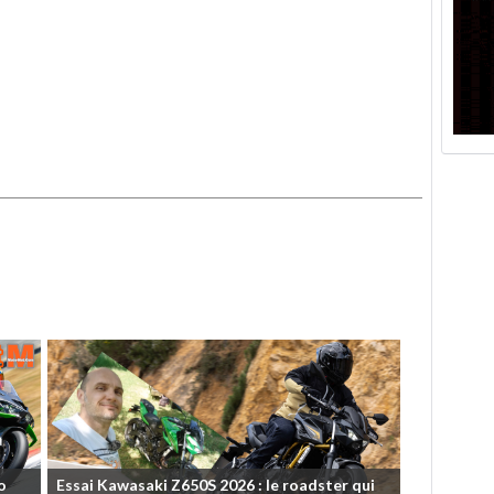
o
Essai
Kawasaki
Z650S
2026
:
le
roadster
qui