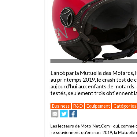
Lancé par la Mutuelle des Motards, 
au printemps 2019, le crash test de 
aujourd'hui aux enfants de motards. S
testés, seulement trois obtiennent l
Business
R&D
Equipement
Catégories
Envoyer
Partager
Partager
cet
sur
sur
article
Twitter
Facebook
Les lecteurs de Moto-Net.Com - qui, comme ch
à
se souviennent qu'en mars 2019, la Mutuelle d
un