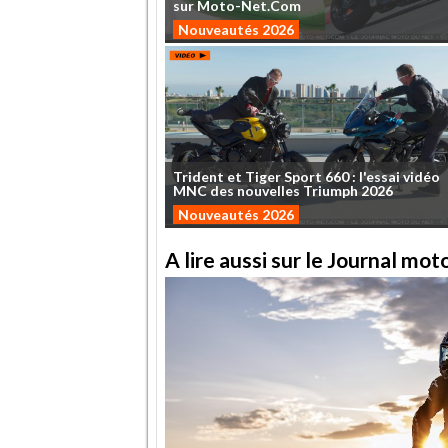
sur
Moto-Net.Com
Nouveautés 2026
Trident
et
Tiger
Sport
660
:
l'essai
vidéo
MNC
des
nouvelles
Triumph
2026
Nouveautés 2026
A lire aussi sur le Journal mo