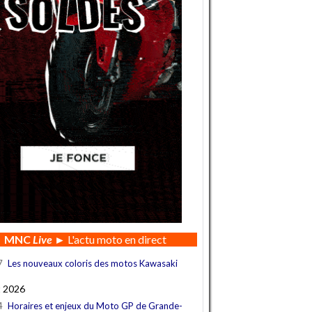
MNC
Live
► L'actu moto en direct
7
Les nouveaux coloris des motos Kawasaki
t 2026
4
Horaires et enjeux du Moto GP de Grande-