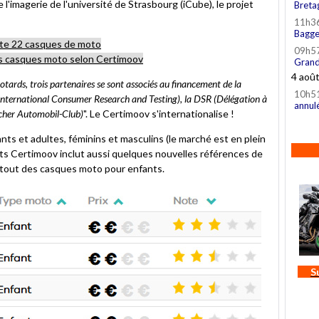
e l'imagerie de l'université de Strasbourg (iCube), le projet
Breta
11h3
Bagge
te 22 casques de moto
09h5
s casques moto selon Certimoov
Grand
4 aoû
ards, trois partenaires se sont associés au financement de la
10h5
International Consumer Research and Testing), la DSR (Délégation à
annul
scher Automobil-Club)
". Le Certimoov s'internationalise !
nts et adultes, féminins et masculins (le marché est en plein
ts Certimoov inclut aussi quelques nouvelles références de
rtout des casques moto pour enfants.
S