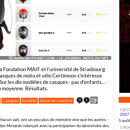
la Fondation MAIF et l'université de Strasbourg
casques de moto et vélo Certimoov s'intéresse
ur les dix modèles de casques - pas d'enfants... -
a moyenne. Résultats.
Imprimer
0
+
Casques
Société
Sécurité routière
12h3
2027
acun sait, ont un peu plus de mémoire vive que les autres -
5 aoû
es Motards relançait avec la participation du laboratoire des
17h3