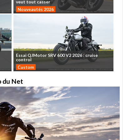
veut
tout
casser
Nouveautés 2026
Essai
QJMotor
SRV
600
V2
2026
:
cruise
control
Custom
to du Net