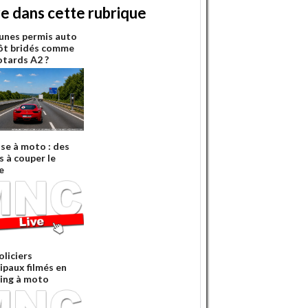
re dans cette rubrique
eunes permis auto
ôt bridés comme
otards A2 ?
sse à moto : des
s à couper le
e
oliciers
ipaux filmés en
ing à moto