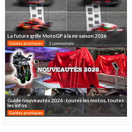
La
future
grille
MotoGP
à
la
mi-saison
2026
Guides pratiques
1 commentaire
Guide
nouveautés
2026
:
toutes
les
motos,
toutes
les
infos
Guides pratiques