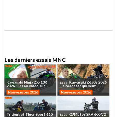
.
.
Les derniers essais MNC
Kawasaki
Ninja
ZX-10R
Essai
Kawasaki
Z650S
2026
2026
:
l'essai
vidéo
sur
...
:
le
roadster
qui
veut
...
Nouveautés 2026
Nouveautés 2026
Trident
et
Tiger
Sport
660
Essai
QJMotor
SRV
600
V2