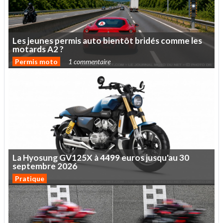
Les
jeunes
permis
auto
bientôt
bridés
comme
les
motards
A2
?
Permis moto
1 commentaire
La
Hyosung
GV125X
à
4499
euros
jusqu'au
30
septembre
2026
Pratique