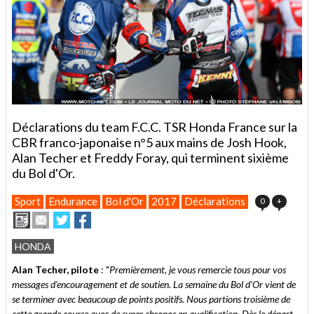
Déclarations du team F.C.C. TSR Honda France sur la
CBR franco-japonaise n°5 aux mains de Josh Hook,
Alan Techer et Freddy Foray, qui terminent sixième
du Bol d'Or.
Sport
Endurance
Bol d'Or
2017
Déclarations
0
+
Imprimer
Envoyer
Partager
Partager
cet
sur
sur
article
Twitter
Facebook
HONDA
à
un
Alan Techer, pilote
: "
Premièrement, je vous remercie tous pour vos
ami
messages d'encouragement et de soutien. La semaine du Bol d'Or vient de
se terminer avec beaucoup de points positifs. Nous partions troisième de
cette grande course avec de super chronos en qualification. Dès le départ