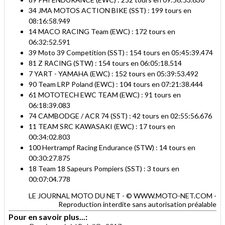
34 JMA MOTOS ACTION BIKE (SST) : 199 tours en
08:16:58.949
14 MACO RACING Team (EWC) : 172 tours en
06:32:52.591
39 Moto 39 Competition (SST) : 154 tours en 05:45:39.474
81 Z RACING (STW) : 154 tours en 06:05:18.514
7 YART - YAMAHA (EWC) : 152 tours en 05:39:53.492
90 Team LRP Poland (EWC) : 104 tours en 07:21:38.444
61 MOTOTECH EWC TEAM (EWC) : 91 tours en
06:18:39.083
74 CAMBODGE / ACR 74 (SST) : 42 tours en 02:55:56.676
11 TEAM SRC KAWASAKI (EWC) : 17 tours en
00:34:02.803
100 Hertrampf Racing Endurance (STW) : 14 tours en
00:30:27.875
18 Team 18 Sapeurs Pompiers (SST) : 3 tours en
00:07:04.778
LE JOURNAL MOTO DU NET - © WWW.MOTO-NET.COM -
Reproduction interdite sans autorisation préalable
Pour en savoir plus...: