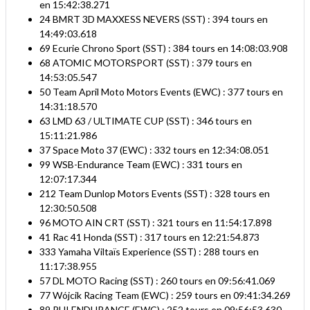
en 15:42:38.271
24 BMRT 3D MAXXESS NEVERS (SST) : 394 tours en
14:49:03.618
69 Ecurie Chrono Sport (SST) : 384 tours en 14:08:03.908
68 ATOMIC MOTORSPORT (SST) : 379 tours en
14:53:05.547
50 Team April Moto Motors Events (EWC) : 377 tours en
14:31:18.570
63 LMD 63 / ULTIMATE CUP (SST) : 346 tours en
15:11:21.986
37 Space Moto 37 (EWC) : 332 tours en 12:34:08.051
99 WSB-Endurance Team (EWC) : 331 tours en
12:07:17.344
212 Team Dunlop Motors Events (SST) : 328 tours en
12:30:50.508
96 MOTO AIN CRT (SST) : 321 tours en 11:54:17.898
41 Rac 41 Honda (SST) : 317 tours en 12:21:54.873
333 Yamaha Viltaïs Experience (SST) : 288 tours en
11:17:38.955
57 DL MOTO Racing (SST) : 260 tours en 09:56:41.069
77 Wójcik Racing Team (EWC) : 259 tours en 09:41:34.269
89 PHI ENDURANCE (EWC) : 252 tours en 09:56:53.630