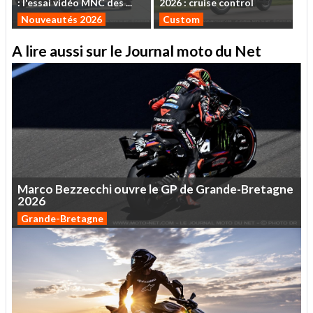
:
l'essai
vidéo
MNC
des
...
2026
:
cruise
control
Nouveautés 2026
Custom
A lire aussi sur le Journal moto du Net
Marco
Bezzecchi
ouvre
le
GP
de
Grande-Bretagne
2026
Grande-Bretagne