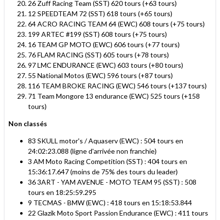
26 Zuff Racing Team (SST) 620 tours (+63 tours)
12 SPEEDTEAM 72 (SST) 618 tours (+65 tours)
64 ACRO RACING TEAM 64 (EWC) 608 tours (+75 tours)
199 ARTEC #199 (SST) 608 tours (+75 tours)
16 TEAM GP MOTO (EWC) 606 tours (+77 tours)
76 FLAM RACING (SST) 605 tours (+78 tours)
97 LMC ENDURANCE (EWC) 603 tours (+80 tours)
55 National Motos (EWC) 596 tours (+87 tours)
116 TEAM BROKE RACING (EWC) 546 tours (+137 tours)
71 Team Mongore 13 endurance (EWC) 525 tours (+158
tours)
Non classés
83 SKULL motor's / Aquaserv (EWC) : 504 tours en
24:02:23.088 (ligne d'arrivée non franchie)
3 AM Moto Racing Competition (SST) : 404 tours en
15:36:17.647 (moins de 75% des tours du leader)
36 3ART - YAM AVENUE - MOTO TEAM 95 (SST) : 508
tours en 18:25:59.295
9 TECMAS - BMW (EWC) : 418 tours en 15:18:53.844
22 Glazik Moto Sport Passion Endurance (EWC) : 411 tours