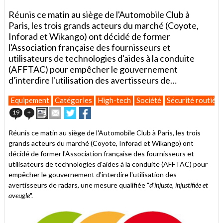
Réunis ce matin au siège de l'Automobile Club à
Paris, les trois grands acteurs du marché (Coyote,
Inforad et Wikango) ont décidé de former
l'Association française des fournisseurs et
utilisateurs de technologies d'aides à la conduite
(AFFTAC) pour empêcher le gouvernement
d'interdire l'utilisation des avertisseurs de…
Equipement
Catégories
High-tech
Société
Sécurité routière
Imprimer
Envoyer
Partager
Partager
19
+
cet
sur
sur
article
Twitter
Facebook
Réunis ce matin au siège de l'Automobile Club à Paris, les trois
à
grands acteurs du marché (Coyote, Inforad et Wikango) ont
un
décidé de former l'Association française des fournisseurs et
ami
utilisateurs de technologies d'aides à la conduite (AFFTAC) pour
empêcher le gouvernement d'interdire l'utilisation des
avertisseurs de radars, une mesure qualifiée "
d'injuste, injustifiée et
aveugle
".