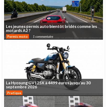
Les
jeunes
permis
auto
bientôt
bridés
comme
les
motards
A2
?
Permis moto
1 commentaire
La
Hyosung
GV125X
à
4499
euros
jusqu'au
30
septembre
2026
Pratique