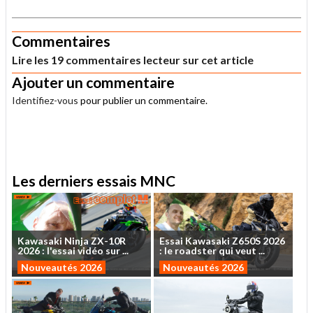
.
Commentaires
Lire les 19 commentaires lecteur sur cet article
Ajouter un commentaire
Identifiez-vous
pour publier un commentaire.
.
Les derniers essais MNC
Kawasaki
Ninja
ZX-10R
Essai
Kawasaki
Z650S
2026
2026
:
l'essai
vidéo
sur
...
:
le
roadster
qui
veut
...
Nouveautés 2026
Nouveautés 2026