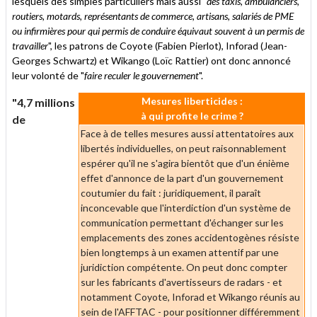
lesquels des simples particuliers mais aussi "
des taxis, ambulanciers,
routiers, motards, représentants de commerce, artisans, salariés de PME
ou infirmières pour qui permis de conduire équivaut souvent à un permis de
travailler
", les patrons de Coyote (Fabien Pierlot), Inforad (Jean-
Georges Schwartz) et Wikango (Loïc Rattier) ont donc annoncé
leur volonté de "
faire reculer le gouvernement
".
Mesures liberticides :
"4,7 millions
à qui profite le crime ?
de
Face à de telles mesures aussi attentatoires aux
libertés individuelles, on peut raisonnablement
espérer qu'il ne s'agira bientôt que d'un énième
effet d'annonce de la part d'un gouvernement
coutumier du fait : juridiquement, il paraît
inconcevable que l'interdiction d'un système de
communication permettant d'échanger sur les
emplacements des zones accidentogènes résiste
bien longtemps à un examen attentif par une
juridiction compétente. On peut donc compter
sur les fabricants d'avertisseurs de radars - et
notamment Coyote, Inforad et Wikango réunis au
sein de l'AFFTAC - pour positionner différemment