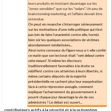
leurs produits en insistant davantage sur les
"zones sensibles" que sur les "radars". Un peu de
brainstorming marketing, et l'affaire devrait être
entendue.
On peut en revanche s'interroger sérieusement
sur les motivations d'une telle politique qui n'est
pas loin de faire l'unanimité contre elle, hormis
bien sûr les quelques associations de victimes
abondamment médiatisées...
Ainsi notre consoeur du
Figaro
nous a-t-elle confié
ce matin que son lectorat était "
vent debout contre
cette mesure
". Si même les électeurs
traditionnellement favorables à la droite se
rebiffent contre ces atteintes à leurs libertés, si
même certains députés de la majorité
présidentielle ne cachent plus leur exaspération
face à cette répression aveugle, comment
expliquer l'acharnement du gouvernement à
pourrir chaque jour davantage la vie de ses
administrés ? Le débat est ouvert...
contributeurs actifs à la sécurité et à la prévention