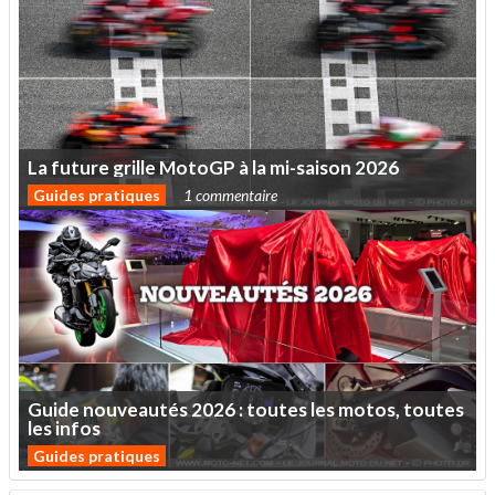
La
future
grille
MotoGP
à
la
mi-saison
2026
Guides pratiques
1 commentaire
Guide
nouveautés
2026
:
toutes
les
motos,
toutes
les
infos
Guides pratiques