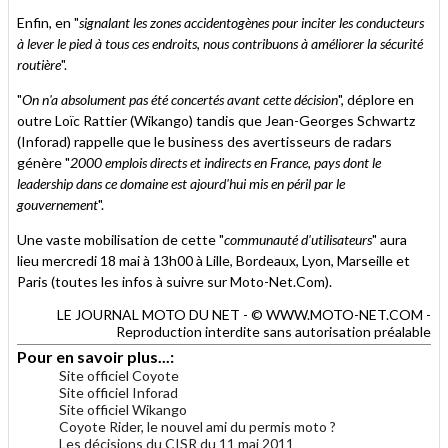
Enfin, en "
signalant les zones accidentogènes pour inciter les conducteurs
à lever le pied à tous ces endroits, nous contribuons à améliorer la sécurité
routière
".
"
On n'a absolument pas été concertés avant cette décision
", déplore en
outre Loïc Rattier (Wikango) tandis que Jean-Georges Schwartz
(Inforad) rappelle que le business des avertisseurs de radars
génère "
2000 emplois directs et indirects en France, pays dont le
leadership dans ce domaine est ajourd'hui mis en péril par le
gouvernement
".
Une vaste mobilisation de cette "
communauté d'utilisateurs
" aura
lieu mercredi 18 mai à 13h00 à Lille, Bordeaux, Lyon, Marseille et
Paris (toutes les infos à suivre sur Moto-Net.Com).
LE JOURNAL MOTO DU NET - © WWW.MOTO-NET.COM -
Reproduction interdite sans autorisation préalable
Pour en savoir plus...:
Site officiel Coyote
Site officiel Inforad
Site officiel Wikango
Coyote Rider, le nouvel ami du permis moto ?
Les décisions du CISR du 11 mai 2011