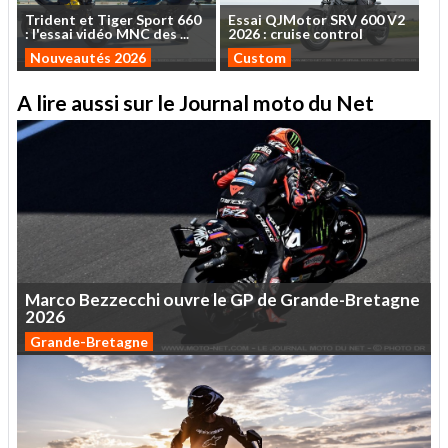
Trident
et
Tiger
Sport
660
Essai
QJMotor
SRV
600
V2
:
l'essai
vidéo
MNC
des
...
2026
:
cruise
control
Nouveautés 2026
Custom
A lire aussi sur le Journal moto du Net
Marco
Bezzecchi
ouvre
le
GP
de
Grande-Bretagne
2026
Grande-Bretagne