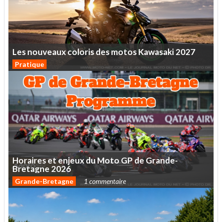
Les
nouveaux
coloris
des
motos
Kawasaki
2027
Pratique
Horaires
et
enjeux
du
Moto
GP
de
Grande-
Bretagne
2026
Grande-Bretagne
1 commentaire