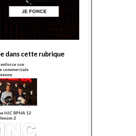
re dans cette rubrique
renforce son
e commerciale
péenne
ue HJC RPHA 12
Venom 2