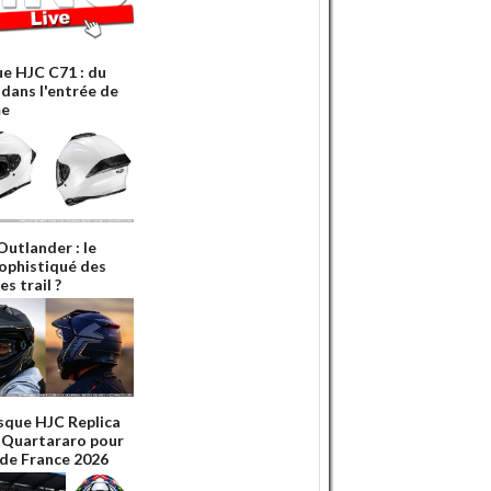
e HJC C71 : du
 dans l'entrée de
e
Outlander : le
sophistiqué des
s trail ?
sque HJC Replica
 Quartararo pour
 de France 2026