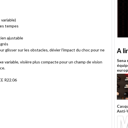
variable)
 des tempes
tien ajustable
égrés
A li
 glisser sur les obstacles, dévier l'impact du choc pour ne
Sena 
xe variable, visière plus compacte pour un champ de vision
équip
ace.
euro
CE R22.06
Casq
Anti-