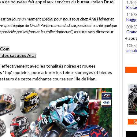
 a de nouveau fait appel aux services du bureau italien Drudi
17h3
Breta
11h3
T est toujours un moment spécial pour nous tous chez Arai Helmet et
Bagge
ons que l'équipe de Drudi Performance s'est surpassée et a créé quelque
09h5
ppréciée par les fans et les collectionneurs
", assure son directeur
Grand
4 aoû
10h5
t.Com
annul
n des casques Arai
ffectivement avec les tonalités noires et rouges
 "top" modèles, pour arborer les teintes oranges et bleues
isateurs de cette méchante course sur l’Ile de Man.
S