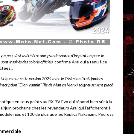
l y a peu, s'est avéré être une grande source d'inspiration pour le
ont inspirés des coloris officiels
, confirme Arai qui a tenu à ce
tées...
tiques sur cette version 2024 avec le Triskelion (trois jambes
'inscription "Ellan Vannin" (Île de Man en Manx) soigneusement placé
dentique en tous points au RX-7V Evo qui répond bien sûr à la
i/juin prochains chez les revendeurs Arai qui l’afficheront à
modèle noir, et 100 de plus que les Replica Nakagami, Pedrosa,
ommerciale