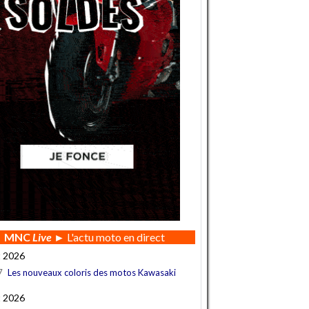
MNC
Live
► L'actu moto en direct
t 2026
7
Les nouveaux coloris des motos Kawasaki
t 2026