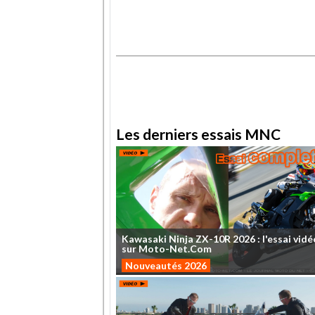
.
.
Les derniers essais MNC
Kawasaki
Ninja
ZX-10R
2026
:
l'essai
vidé
sur
Moto-Net.Com
Nouveautés 2026