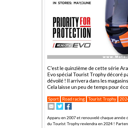
C’est le quinzième de cette série Arai
Evo spécial Tourist Trophy décoré p
dévoilé ! Il arrivera dans les magas
Cela laisse un peu de temps pour éco
Sport
Road racing
Tourist Trophy
202
Envoyer
Partager
Partager
cet
sur
sur
article
Twitter
Facebook
Apparu en 2007 et renouvelé chaque année dep
à
du Tourist Trophy reviendra en 2024 ! Partenai
un