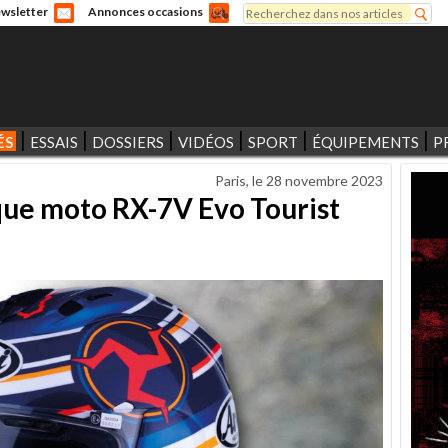
Rechercher
wsletter
Annonces occasions
Formulaire de recherche
ÉS
ESSAIS
DOSSIERS
VIDÉOS
SPORT
ÉQUIPEMENTS
P
Paris, le
28 novembre 2023
que moto RX-7V Evo Tourist