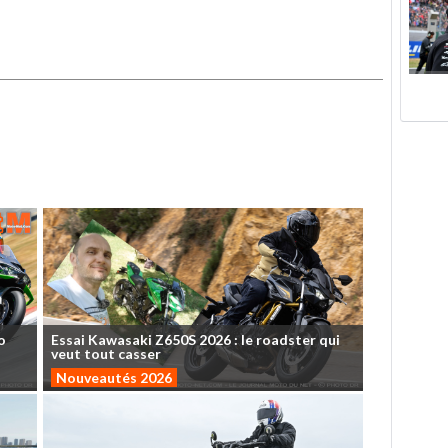
o
Essai
Kawasaki
Z650S
2026
:
le
roadster
qui
veut
tout
casser
Nouveautés 2026