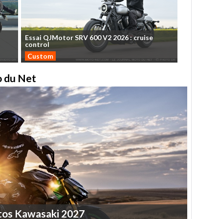
Essai
QJMotor
SRV
600
V2
2026
:
cruise
control
Custom
to du Net
tos
Kawasaki
2027