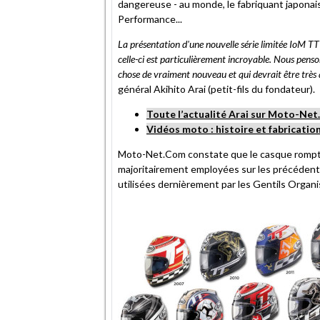
dangereuse - au monde, le fabriquant japonais
ami
Performance...
La présentation d'une nouvelle série limitée IoM T
celle-ci est particulièrement incroyable. Nous pens
chose de vraiment nouveau et qui devrait être très a
général Akihito Arai (petit-fils du fondateur).
Toute l’actualité Arai sur Moto-Ne
Vidéos moto : histoire et fabricatio
Moto-Net.Com constate que le casque rompt e
majoritairement employées sur les précédents
utilisées dernièrement par les Gentils Organ