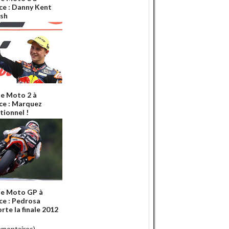
ce : Danny Kent
ish
e Moto 2 à
ce : Marquez
tionnel !
e Moto GP à
ce : Pedrosa
rte la finale 2012
mmentaires)