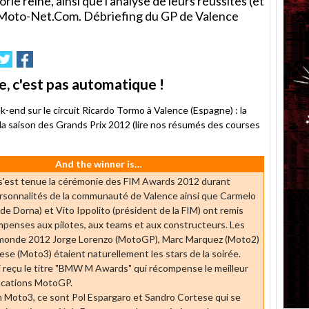
ie reine, ainsi que l'analyse de leurs réussites (et
e Moto-Net.Com. Débriefing du GP de Valence
mer
nvoyer
Partager
Partager
sur
sur
e
Twitter
Facebook
, c'est pas automatique !
end sur le circuit Ricardo Tormo à Valence (Espagne) : la
 la saison des Grands Prix 2012 (lire nos résumés des courses
And the winner is…
s'est tenue la cérémonie des FIM Awards 2012 durant
ersonnalités de la communauté de Valence ainsi que Carmelo
e Dorna) et Vito Ippolito (président de la FIM) ont remis
mpenses aux pilotes, aux teams et aux constructeurs. Les
monde 2012 Jorge Lorenzo (MotoGP), Marc Marquez (Moto2)
se (Moto3) étaient naturellement les stars de la soirée.
i reçu le titre "BMW M Awards" qui récompense le meilleur
fications MotoGP.
 Moto3, ce sont Pol Espargaro et Sandro Cortese qui se