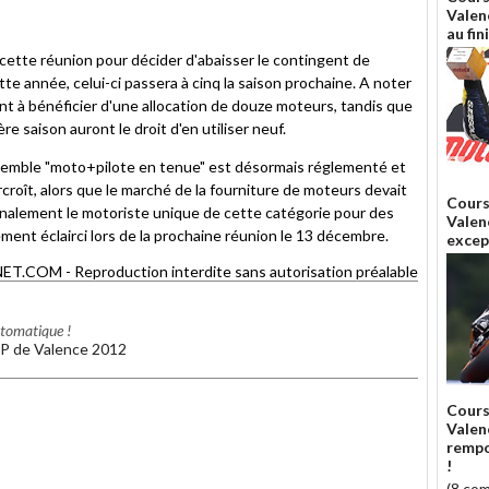
Valen
au fin
cette réunion pour décider d'abaisser le contingent de
tte année, celui-ci passera à cinq la saison prochaine. A noter
t à bénéficier d'une allocation de douze moteurs, tandis que
re saison auront le droit d'en utiliser neuf.
ensemble "moto+pilote en tenue" est désormais réglementé et
roît, alors que le marché de la fourniture de moteurs devait
Cours
finalement le motoriste unique de cette catégorie pour des
Valen
ment éclairci lors de la prochaine réunion le 13 décembre.
excep
OM - Reproduction interdite sans autorisation préalable
utomatique !
GP de Valence 2012
Cours
Valen
rempo
!
(8 co