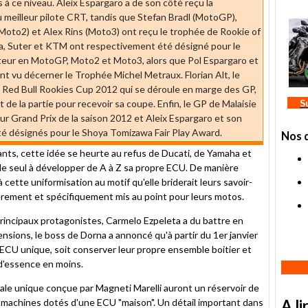
 à ce niveau. Aleix Espargaro a de son côté reçu la
meilleur pilote CRT, tandis que Stefan Bradl (MotoGP),
Moto2) et Alex Rins (Moto3) ont reçu le trophée de Rookie of
a, Suter et KTM ont respectivement été désigné pour le
teur en MotoGP, Moto2 et Moto3, alors que Pol Espargaro et
nt vu décerner le Trophée Michel Metraux. Florian Alt, le
a Red Bull Rookies Cup 2012 qui se déroule en marge des GP,
S
 de la partie pour recevoir sa coupe. Enfin, le GP de Malaisie
eur Grand Prix de la saison 2012 et Aleix Espargaro et son
été désignés pour le Shoya Tomizawa Fair Play Award.
Nos 
ants, cette idée se heurte au refus de Ducati, de Yamaha et
 le seul à développer de A à Z sa propre ECU. De manière
cette uniformisation au motif qu'elle briderait leurs savoir-
hèrement et spécifiquement mis au point pour leurs motos.
rincipaux protagonistes, Carmelo Ezpeleta a du battre en
tensions, le boss de Dorna a annoncé qu'à partir du 1er janvier
 ECU unique, soit conserver leur propre ensemble boitier et
 d'essence en moins.
le unique conçue par Magneti Marelli auront un réservoir de
les machines dotés d'une ECU "maison". Un détail important dans
A li