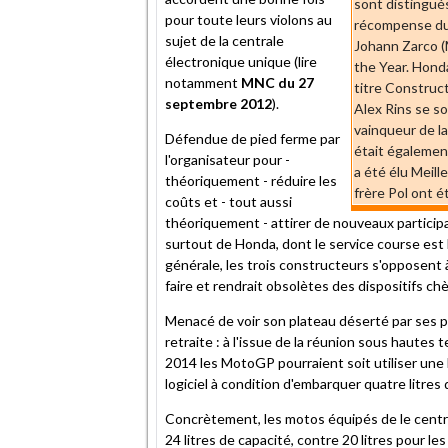
sont distingués
pour toute leurs violons au
récompense du 
sujet de la centrale
Johann Zarco (
électronique unique (lire
the Year. Hond
notamment
MNC du 27
titre Construc
septembre 2012
).
Alex Rins se so
vainqueur de l
Défendue de pied ferme par
était également
l'organisateur pour -
a été élu Meill
théoriquement - réduire les
frère Pol ont 
coûts et - tout aussi
théoriquement - attirer de nouveaux particip
surtout de Honda, dont le service course est
générale, les trois constructeurs s'opposent à 
faire et rendrait obsolètes des dispositifs c
Menacé de voir son plateau déserté par ses p
retraite : à l'issue de la réunion sous hautes 
2014 les MotoGP pourraient soit utiliser une
logiciel à condition d'embarquer quatre litres
Concrètement, les motos équipés de le centra
24 litres de capacité, contre 20 litres pour 