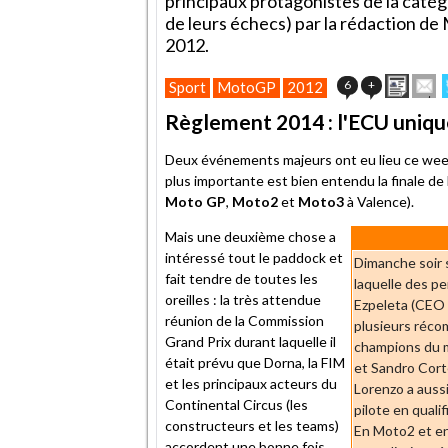
principaux protagonistes de la catégor
de leurs échecs) par la rédaction d
2012.
Impri
E
6
+
Sport
MotoGP
2012
cet
articl
Règlement 2014 : l'ECU unique
à
un
Deux événements majeurs ont eu lieu ce week-
ami
plus importante est bien entendu la finale de
Moto GP
,
Moto2
et
Moto3
à Valence).
Mais une deuxième chose a
intéressé tout le paddock et
Dimanche soir 
fait tendre de toutes les
laquelle des p
oreilles : la très attendue
Ezpeleta (CEO d
réunion de la Commission
plusieurs réco
Grand Prix durant laquelle il
champions du 
était prévu que Dorna, la FIM
et Sandro Corte
et les principaux acteurs du
Lorenzo a auss
Continental Circus (les
pilote en quali
constructeurs et les teams)
En Moto2 et en
accordent une bonne fois