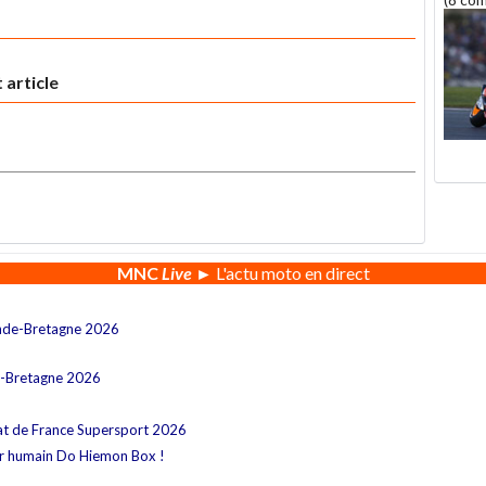
 article
MNC
Live
► L'actu moto en direct
nde-Bretagne 2026
e-Bretagne 2026
at de France Supersport 2026
ur humain Do Hiemon Box !