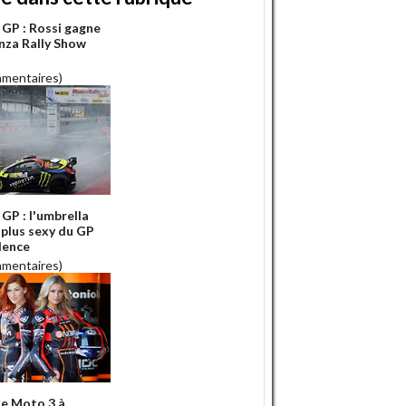
GP : Rossi gagne
nza Rally Show
mmentaires)
GP : l'umbrella
a plus sexy du GP
lence
mmentaires)
e Moto 3 à