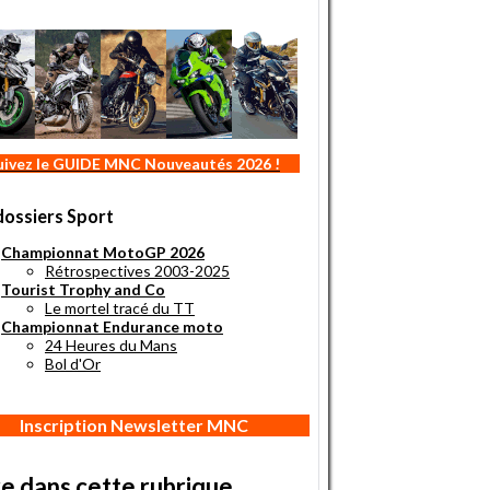
uivez le GUIDE MNC Nouveautés 2026 !
dossiers Sport
Championnat MotoGP 2026
Rétrospectives 2003-2025
Tourist Trophy and Co
Le mortel tracé du TT
Championnat Endurance moto
24 Heures du Mans
Bol d'Or
Inscription Newsletter MNC
re dans cette rubrique