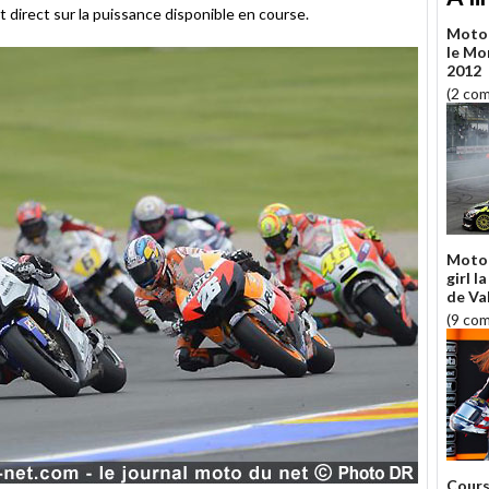
 direct sur la puissance disponible en course.
Moto 
le Mo
2012
(2 co
Moto 
girl l
de Va
(9 co
Cours