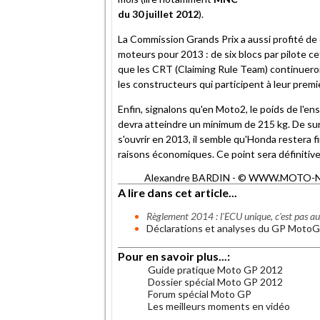
du 30 juillet 2012
).
La Commission Grands Prix a aussi profité de 
moteurs pour 2013 : de six blocs par pilote ce
que les CRT (Claiming Rule Team) continueron
les constructeurs qui participent à leur premiè
Enfin, signalons qu'en Moto2, le poids de l'
devra atteindre un minimum de 215 kg. De surc
s'ouvrir en 2013, il semble qu'Honda restera 
raisons économiques. Ce point sera définitive
Alexandre BARDIN - © WWW.MOTO-NET.C
A lire dans cet article...
Règlement 2014 : l'ECU unique, c'est pas a
Déclarations et analyses du GP Moto
Pour en savoir plus...:
Guide pratique Moto GP 2012
Dossier spécial Moto GP 2012
Forum spécial Moto GP
Les meilleurs moments en vidéo