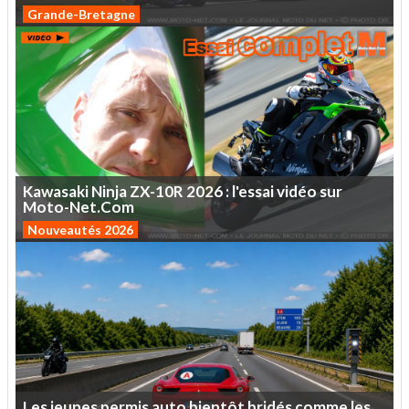
Grande-Bretagne
Kawasaki
Ninja
ZX-10R
2026
:
l'essai
vidéo
sur
Moto-Net.Com
Nouveautés 2026
Les
jeunes
permis
auto
bientôt
bridés
comme
les