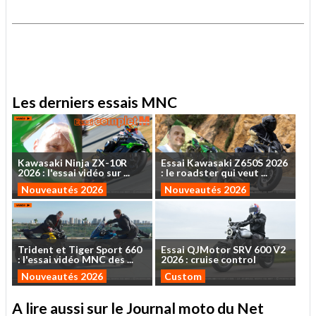
.
.
Les derniers essais MNC
Kawasaki
Ninja
ZX-10R
Essai
Kawasaki
Z650S
2026
2026
:
l'essai
vidéo
sur
...
:
le
roadster
qui
veut
...
Nouveautés 2026
Nouveautés 2026
Trident
et
Tiger
Sport
660
Essai
QJMotor
SRV
600
V2
:
l'essai
vidéo
MNC
des
...
2026
:
cruise
control
Nouveautés 2026
Custom
A lire aussi sur le Journal moto du Net