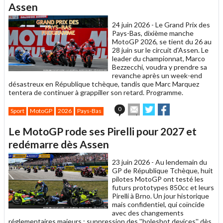
un
Assen
ami
24 juin 2026 -
Le Grand Prix des
Pays-Bas, dixième manche
MotoGP 2026, se tient du 26 au
28 juin sur le circuit d'Assen. Le
leader du championnat, Marco
Bezzecchi, voudra y prendre sa
revanche après un week-end
désastreux en République tchèque, tandis que Marc Marquez
tentera de continuer à grappiller son retard. Programme.
Envoyer
Partager
Partager
0
Sport
MotoGP
2026
Pays-Bas
cet
sur
sur
article
Twitter
Facebook
Le MotoGP rode ses Pirelli pour 2027 et
à
un
redémarre dès Assen
ami
23 juin 2026 -
Au lendemain du
GP de République Tchèque, huit
pilotes MotoGP ont testé les
futurs prototypes 850cc et leurs
Pirelli à Brno. Un jour historique
mais confidentiel, qui coïncide
avec des changements
réglementaires majeurs : suppression des ''holeshot devices'' dès