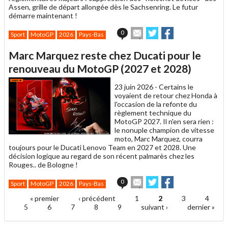
Assen, grille de départ allongée dès le Sachsenring. Le futur
démarre maintenant !
Envoyer
Partager
Partager
0
Sport
MotoGP
2026
Pays-Bas
cet
sur
sur
article
Twitter
Facebook
Marc Marquez reste chez Ducati pour le
à
un
renouveau du MotoGP (2027 et 2028)
ami
23 juin 2026 -
Certains le
voyaient de retour chez Honda à
l'occasion de la refonte du
règlement technique du
MotoGP 2027. Il n'en sera rien :
le nonuple champion de vitesse
moto, Marc Marquez, courra
toujours pour le Ducati Lenovo Team en 2027 et 2028. Une
décision logique au regard de son récent palmarès chez les
Rouges.. de Bologne !
Envoyer
Partager
Partager
0
Sport
MotoGP
2026
Pays-Bas
cet
sur
sur
article
Twitter
Facebook
« premier
‹ précédent
1
2
3
4
Pages
à
5
6
7
8
9
suivant ›
dernier »
un
ami