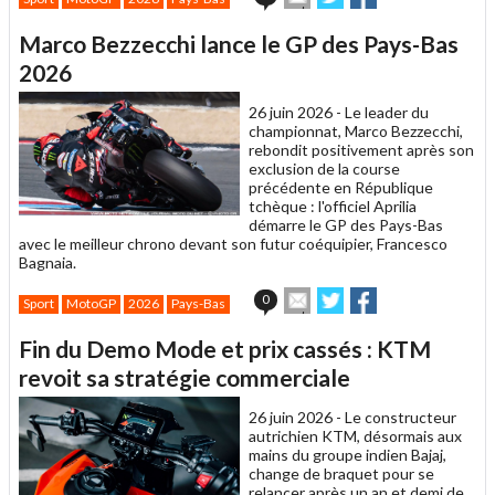
cet
sur
sur
article
Twitter
Facebook
Marco Bezzecchi lance le GP des Pays-Bas
à
un
2026
ami
26 juin 2026 -
Le leader du
championnat, Marco Bezzecchi,
rebondit positivement après son
exclusion de la course
précédente en République
tchèque : l'officiel Aprilia
démarre le GP des Pays-Bas
avec le meilleur chrono devant son futur coéquipier, Francesco
Bagnaia.
Envoyer
Partager
Partager
0
Sport
MotoGP
2026
Pays-Bas
cet
sur
sur
article
Twitter
Facebook
Fin du Demo Mode et prix cassés : KTM
à
un
revoit sa stratégie commerciale
ami
26 juin 2026 -
Le constructeur
autrichien KTM, désormais aux
mains du groupe indien Bajaj,
change de braquet pour se
relancer après un an et demi de