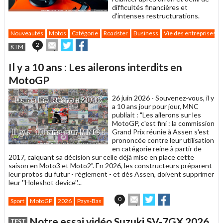
difficultés financières et
d'intenses restructurations.
Nouveautés
Motos
Catégorie
Roadster
Business
Vie des entreprises
Envoyer
Partager
Partager
2
KTM
cet
sur
sur
article
Twitter
Facebook
Il y a 10 ans : Les ailerons interdits en
à
un
MotoGP
ami
26 juin 2026 -
Souvenez-vous, il y
a 10 ans jour pour jour, MNC
publiait : "Les ailerons sur les
MotoGP, c'est fini : la commission
Grand Prix réunie à Assen s'est
prononcée contre leur utilisation
en catégorie reine à partir de
2017, calquant sa décision sur celle déjà mise en place cette
saison en Moto3 et Moto2". En 2026, les constructeurs préparent
leur protos du futur - réglement - et dès Assen, doivent supprimer
leur ''Holeshot device''...
Envoyer
Partager
Partager
0
Sport
MotoGP
2026
Pays-Bas
cet
sur
sur
article
Twitter
Facebook
Notre essai vidéo Suzuki SV-7GX 2026
TEST