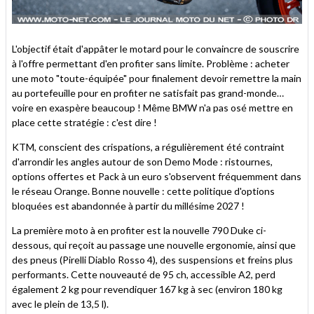
L'objectif était d'appâter le motard pour le convaincre de souscrire
à l'offre permettant d'en profiter sans limite. Problème : acheter
une moto "toute-équipée" pour finalement devoir remettre la main
au portefeuille pour en profiter ne satisfait pas grand-monde…
voire en exaspère beaucoup ! Même BMW n'a pas osé mettre en
place cette stratégie : c'est dire !
KTM, conscient des crispations, a régulièrement été contraint
d'arrondir les angles autour de son Demo Mode : ristournes,
options offertes et Pack à un euro s'observent fréquemment dans
le réseau Orange. Bonne nouvelle : cette politique d'options
bloquées est abandonnée à partir du millésime 2027 !
La première moto à en profiter est la nouvelle 790 Duke ci-
dessous, qui reçoit au passage une nouvelle ergonomie, ainsi que
des pneus (Pirelli Diablo Rosso 4), des suspensions et freins plus
performants. Cette nouveauté de 95 ch, accessible A2, perd
également 2 kg pour revendiquer 167 kg à sec (environ 180 kg
avec le plein de 13,5 l).