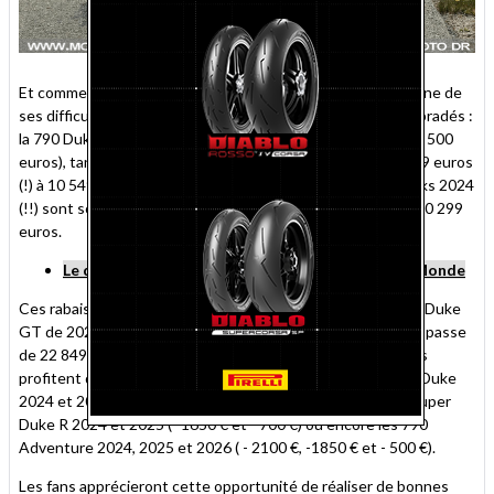
Et comme la marque a accumulé un stock important, à l'origine de
ses difficultés financières, les millésimes précédents sont bradés :
la 790 Duke 2026 passe de 11 299 euros à 10 7999 euros (- 500
euros), tandis que les versions 2025 dégringolent de 12 399 euros
(!) à 10 549 euros (- 1850 euros). Plus fort encore : les stocks 2024
(!!) sont soldés de 2100 euros, passant de 12 399 euros à 10 299
euros.
Le débridage des motos d'enduro KTM agite Le Monde
Ces rabais grimpent jusqu'à 3300 euros sur les 1290 Super Duke
GT de 2024 ci-dessus : la sport-routière très, très pressée passe
de 22 849 euros à sa sortie à 19 549 euros ! D'autres motos
profitent de cet éc(r)oulement des stocks, comme les 125 Duke
2024 et 2025 (respectivement - 900 et - 650 €), les 1390 Super
Duke R 2024 et 2025 (- 1650 € et - 700 €) ou encore les 790
Adventure 2024, 2025 et 2026 ( - 2100 €, -1850 € et - 500 €).
Les fans apprécieront cette opportunité de réaliser de bonnes