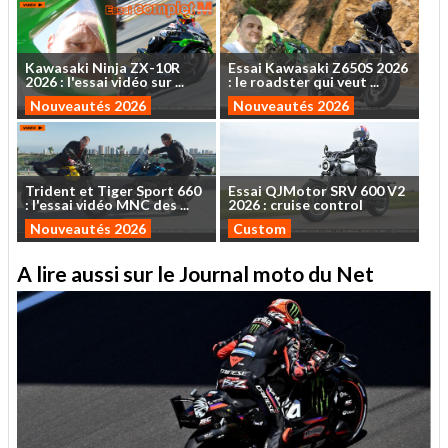
Kawasaki
Ninja
ZX-10R
Essai
Kawasaki
Z650S
2026
2026
:
l'essai
vidéo
sur
...
:
le
roadster
qui
veut
...
Nouveautés 2026
Nouveautés 2026
Trident
et
Tiger
Sport
660
Essai
QJMotor
SRV
600
V2
:
l'essai
vidéo
MNC
des
...
2026
:
cruise
control
Nouveautés 2026
Custom
A lire aussi sur le Journal moto du Net