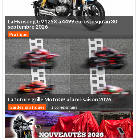
La
Hyosung
GV125X
à
4499
euros
jusqu'au
30
septembre
2026
Pratique
La
future
grille
MotoGP
à
la
mi-saison
2026
Guides pratiques
1 commentaire