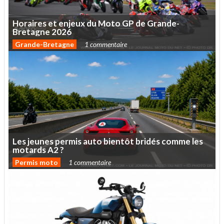
Horaires
et
enjeux
du
Moto
GP
de
Grande-
Bretagne
2026
Grande-Bretagne
1 commentaire
Les
jeunes
permis
auto
bientôt
bridés
comme
les
motards
A2
?
Permis moto
1 commentaire