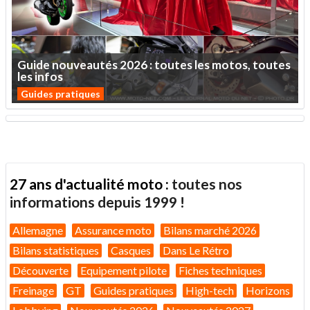
Guide
nouveautés
2026
:
toutes
les
motos,
toutes
les
infos
Guides pratiques
27 ans d'actualité moto :
toutes nos
informations depuis 1999 !
Allemagne
Assurance moto
Bilans marché 2026
Bilans statistiques
Casques
Dans Le Rétro
Découverte
Equipement pilote
Fiches techniques
Freinage
GT
Guides pratiques
High-tech
Horizons