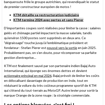
banqueroute frôle le groupe autrichien, qui revendiquait le statut
de premier constructeur européen de motos !
KTM détaille sa restructuration judiciaire
KTM termine 2024 avec pertes et sans Pierer
D'importantes coupes sont réalisées pour limiter la casse : salaires
gelés et chômage partiel impactent la masse salariale, tandis
qu'environ 1500 postes sont supprimés en deux ans. Ce
"dégraissage" touche jusqu'à l'emblématique président et
fondateur : Stefan Pierer est
poussé vers la sortie
en juin 2025.
Probablement pas, on s'en doute, pour récompenser sa parfaite
gestion d'entreprise…
KTM est finalement sauvé par son partenaire indien Bajaj Auto
International, qui éponge ses énormes dettes et devient
actionnaire principal en mai 2026
. Bajaj prévoit de limiter les coûts
en délocalisant davantage de production en Inde, tout en
réduisant la voilure du très coûteux programme sportif de KTM
qui s'étend du tout-terrain au MotoGP. Autre levier pour sortir la
marque Orange de la zone rouge : la stratégie commerciale.
Les options bloquées, c'est fini !