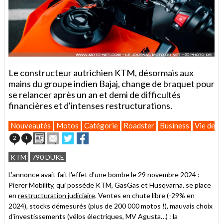
Le constructeur autrichien KTM, désormais aux
mains du groupe indien Bajaj, change de braquet pour
se relancer après un an et demi de difficultés
financières et d'intenses restructurations.
Nouveautés
Motos
Catégorie
Roadster
Business
Vie des 
Imprimer
Envoyer
Partager
Partager
2
+
cet
sur
sur
article
Twitter
Facebook
KTM
790 DUKE
à
un
L'annonce avait fait l'effet d'une bombe le 29 novembre 2024 :
ami
Pierer Mobility, qui possède KTM, GasGas et Husqvarna, se place
en
restructuration judiciaire
. Ventes en chute libre (-29% en
2024), stocks démesurés (plus de 200 000 motos !), mauvais choix
d'investissements (vélos électriques, MV Agusta…) : la