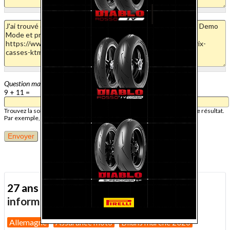
Question mathématique
9 + 11 =
Trouvez la solution de ce problème mathématique simple et saisissez le résultat.
Par exemple, pour 1 + 3, saisissez 4.
27 ans d'actualité moto :
toutes nos
informations depuis 1999 !
Allemagne
Assurance moto
Bilans marché 2026