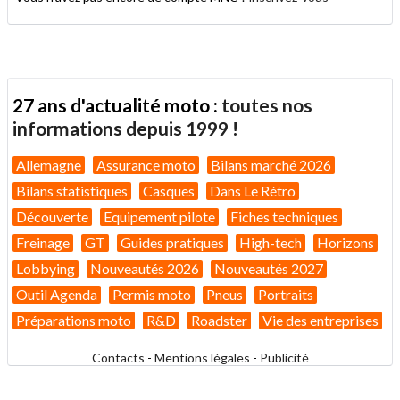
27 ans d'actualité moto :
toutes nos
informations depuis 1999 !
Allemagne
Assurance moto
Bilans marché 2026
Bilans statistiques
Casques
Dans Le Rétro
Découverte
Equipement pilote
Fiches techniques
Freinage
GT
Guides pratiques
High-tech
Horizons
Lobbying
Nouveautés 2026
Nouveautés 2027
Outil Agenda
Permis moto
Pneus
Portraits
Préparations moto
R&D
Roadster
Vie des entreprises
Contacts
-
Mentions légales
-
Publicité