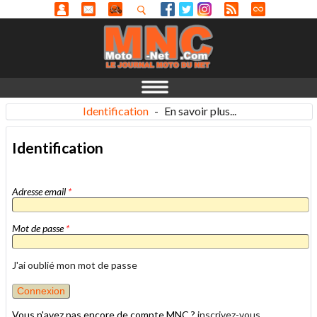
Identification
-
En savoir plus...
Identification
Adresse email
*
Mot de passe
*
J'ai oublié mon mot de passe
Vous n'avez pas encore de compte MNC ?
inscrivez-vous