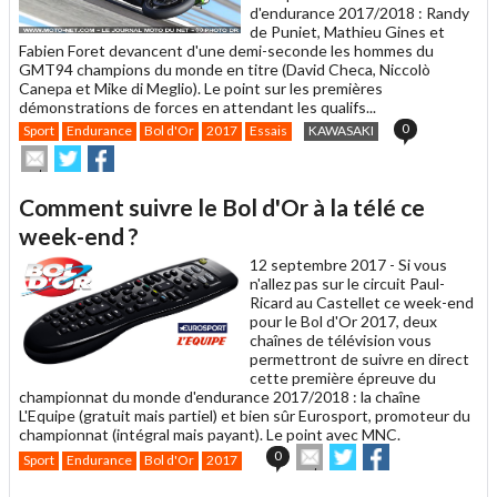
d'endurance 2017/2018 : Randy
de Puniet, Mathieu Gines et
Fabien Foret devancent d'une demi-seconde les hommes du
GMT94 champions du monde en titre (David Checa, Niccolò
Canepa et Mike di Meglio). Le point sur les premières
démonstrations de forces en attendant les qualifs...
0
Sport
Endurance
Bol d'Or
2017
Essais
KAWASAKI
Envoyer
Partager
Partager
cet
sur
sur
article
Twitter
Facebook
Comment suivre le Bol d'Or à la télé ce
à
un
week-end ?
ami
12 septembre 2017 -
Si vous
n'allez pas sur le circuit Paul-
Ricard au Castellet ce week-end
pour le Bol d'Or 2017, deux
chaînes de télévision vous
permettront de suivre en direct
cette première épreuve du
championnat du monde d'endurance 2017/2018 : la chaîne
L'Equipe (gratuit mais partiel) et bien sûr Eurosport, promoteur du
championnat (intégral mais payant). Le point avec MNC.
Envoyer
Partager
Partager
0
Sport
Endurance
Bol d'Or
2017
cet
sur
sur
article
Twitter
Facebook