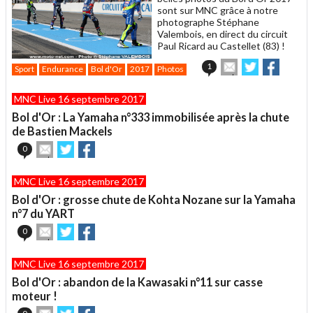
sont sur MNC grâce à notre
photographe Stéphane
Valembois, en direct du circuit
Paul Ricard au Castellet (83) !
Envoyer
Partager
Partag
1
Sport
Endurance
Bol d'Or
2017
Photos
cet
sur
sur
article
Twitter
Facebook
MNC Live 16 septembre 2017
à
un
Bol d'Or : La Yamaha n°333 immobilisée après la chute
ami
de Bastien Mackels
Envoyer
Partager
Partager
0
cet
sur
sur
article
Twitter
Facebook
MNC Live 16 septembre 2017
à
un
Bol d'Or : grosse chute de Kohta Nozane sur la Yamaha
ami
n°7 du YART
Envoyer
Partager
Partager
0
cet
sur
sur
article
Twitter
Facebook
MNC Live 16 septembre 2017
à
un
Bol d'Or : abandon de la Kawasaki n°11 sur casse
ami
moteur !
Envoyer
Partager
Partager