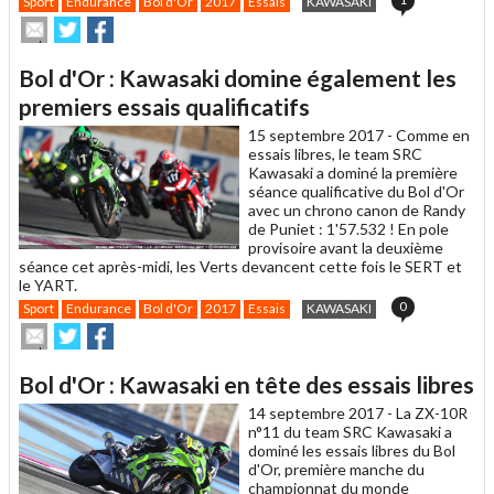
Sport
Endurance
Bol d'Or
2017
Essais
KAWASAKI
Envoyer
Partager
Partager
cet
sur
sur
article
Twitter
Facebook
Bol d'Or : Kawasaki domine également les
à
un
premiers essais qualificatifs
ami
15 septembre 2017 -
Comme en
essais libres, le team SRC
Kawasaki a dominé la première
séance qualificative du Bol d'Or
avec un chrono canon de Randy
de Puniet : 1'57.532 ! En pole
provisoire avant la deuxième
séance cet après-midi, les Verts devancent cette fois le SERT et
le YART.
0
Sport
Endurance
Bol d'Or
2017
Essais
KAWASAKI
Envoyer
Partager
Partager
cet
sur
sur
article
Twitter
Facebook
Bol d'Or : Kawasaki en tête des essais libres
à
un
14 septembre 2017 -
La ZX-10R
ami
n°11 du team SRC Kawasaki a
dominé les essais libres du Bol
d'Or, première manche du
championnat du monde