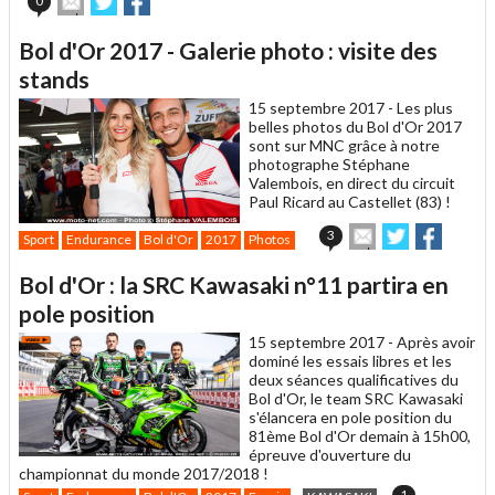
0
cet
sur
sur
article
Twitter
Facebook
Bol d'Or 2017 - Galerie photo : visite des
à
un
stands
ami
15 septembre 2017 -
Les plus
belles photos du Bol d'Or 2017
sont sur MNC grâce à notre
photographe Stéphane
Valembois, en direct du circuit
Paul Ricard au Castellet (83) !
Envoyer
Partager
Partag
3
Sport
Endurance
Bol d'Or
2017
Photos
cet
sur
sur
article
Twitter
Facebook
Bol d'Or : la SRC Kawasaki n°11 partira en
à
un
pole position
ami
15 septembre 2017 -
Après avoir
dominé les essais libres et les
deux séances qualificatives du
Bol d'Or, le team SRC Kawasaki
s'élancera en pole position du
81ème Bol d'Or demain à 15h00,
épreuve d'ouverture du
championnat du monde 2017/2018 !
1