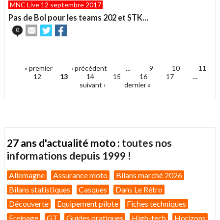
MNC Live 12 septembre 2017
à
un
Pas de Bol pour les teams 202 et STK...
ami
Envoyer
Partager
Partager
0
cet
sur
sur
article
Twitter
Facebook
.
à
un
« premier
‹ précédent
…
9
10
11
ami
Pages
12
13
14
15
16
17
…
suivant ›
dernier »
27 ans d'actualité moto :
toutes nos
informations depuis 1999 !
Allemagne
Assurance moto
Bilans marché 2026
Bilans statistiques
Casques
Dans Le Rétro
Découverte
Equipement pilote
Fiches techniques
Freinage
GT
Guides pratiques
High-tech
Horizons