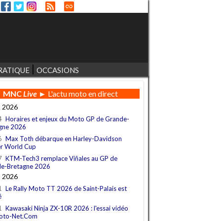
RATIQUE
OCCASIONS
MNC
Live
► L'actu moto en direct
t 2026
4
Horaires et enjeux du Moto GP de Grande-
gne 2026
6
Max Toth débarque en Harley-Davidson
r World Cup
7
KTM-Tech3 remplace Viñales au GP de
e-Bretagne 2026
t 2026
1
Le Rally Moto TT 2026 de Saint-Palais est
é
1
Kawasaki Ninja ZX-10R 2026 : l'essai vidéo
oto-Net.Com