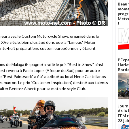
Beau 
mome
prog
Metze
!
nneur avec le Custom Motorcycle Show, organisé dans la
 XVe siècle, bien plus âgé donc que la "famous" Motor
nte-huit préparations custom européennes y étaient
L'Exp
ms de Malaga (Espagne) a raflé le prix "Best in Show" ainsi
Harle
Borde
" est revenu à Paolo Lopes (Afrique du Sud) pour un autre
e "Best Paintwork" a été attribué au local Nene Castellanos
t marron. Le prix "Customer Inspiration", destiné aux talents
alter Benitez Alberti pour sa moto de style Club.
Journ
de la
FFM r
28 jui