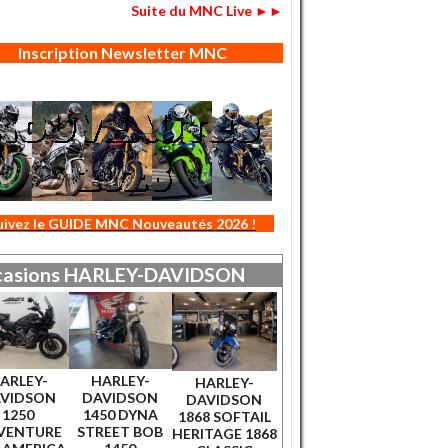
Suite du MNC Live ►►
Inscription Newsletter MNC
uivez le GUIDE MNC Nouveautés 2026 !
asions
HARLEY-DAVIDSON
ARLEY-
HARLEY-
HARLEY-
VIDSON
DAVIDSON
DAVIDSON
1250
1450 DYNA
1868 SOFTAIL
VENTURE
STREET BOB
HERITAGE 1868