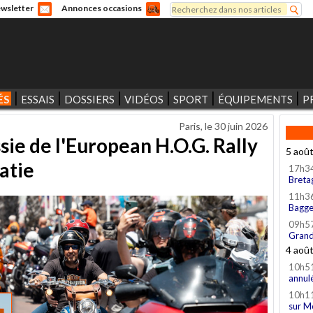
Rechercher
wsletter
Annonces occasions
Formulaire de recherche
ÉS
ESSAIS
DOSSIERS
VIDÉOS
SPORT
ÉQUIPEMENTS
P
Paris, le
30 juin 2026
sie de l'European H.O.G. Rally
5 aoû
atie
17h3
Breta
11h3
Bagge
09h5
Grand
4 aoû
10h5
annul
10h1
sur M