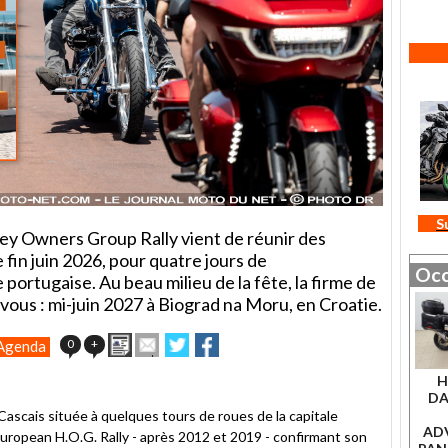
S
ey Owners Group Rally vient de réunir des
te fin juin 2026, pour quatre jours de
Occ
portugaise. Au beau milieu de la fête, la firme de
vous : mi-juin 2027 à Biograd na Moru, en Croatie.
Imprimer
Envoyer
Partager
Partager
0
+
Agenda
cet
sur
sur
article
Twitter
Facebook
H
à
DA
un
 Cascais située à quelques tours de roues de la capitale
ami
AD
l'European H.O.G. Rally - après 2012 et 2019 - confirmant son