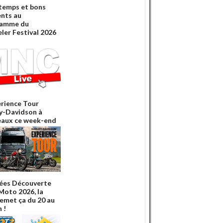
temps et bons
nts au
ramme du
ler Festival 2026
erience Tour
y-Davidson à
aux ce week-end
ées Découverte
 Moto 2026, la
emet ça du 20 au
n !