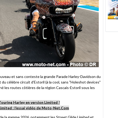
 nouveau et sans conteste la grande Parade Harley-Davidson du
du célèbre circuit d'Estoril (à la cool, sans "Holeshot devices"
onné les routes côtières de la région Cascais-Estoril sous les
Touring Harley en version Limited !
imited : l’essai vidéo de Moto-Net.Com
 de la gamme 2026, notamment les Street Glide Limited et