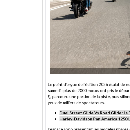
Le point d'orgue de l'édition 2026 étaiat de
samedi : plus de 2000 motos ont pris le départ 
!), parcouru une portion de la piste, puis sill
yeux de milliers de spectateurs.
Duel Street Glide Vs Road Glide : le 
Harley-Davidson Pan America 1250 L
L'espace Expo présentait les modèles phares