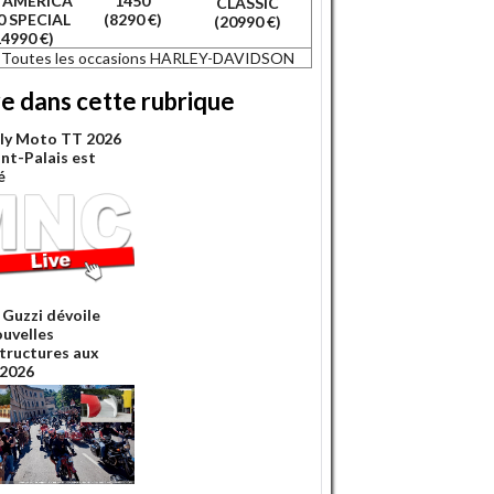
 AMERICA
1450
CLASSIC
0 SPECIAL
(8290 €)
(20990 €)
14990 €)
Toutes les occasions HARLEY-DAVIDSON
re dans cette rubrique
lly Moto TT 2026
int-Palais est
é
Guzzi dévoile
ouvelles
structures aux
2026