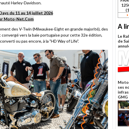
PAN
unauté Harley-Davidson.
125
(
ays du 11 au 14 juillet 2026
 sur Moto-Net.Com
A li
ndement des V-Twin (Milwaukee-Eight en grande majorité), des
t convergé vers la baie portugaise pour cette 32e édition,
Le Ra
de Sa
onverti ou pas encore, à la "HD Way of Life".
annul
Moto 
ses n
infra
GMG 