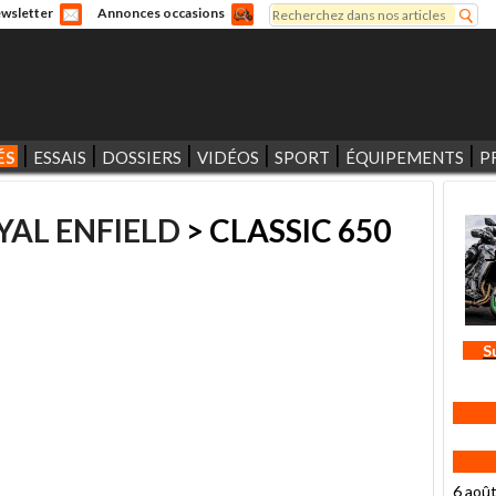
Rechercher
wsletter
Annonces occasions
Formulaire de recherche
ÉS
ESSAIS
DOSSIERS
VIDÉOS
SPORT
ÉQUIPEMENTS
P
YAL ENFIELD
> CLASSIC 650
S
6 aoû