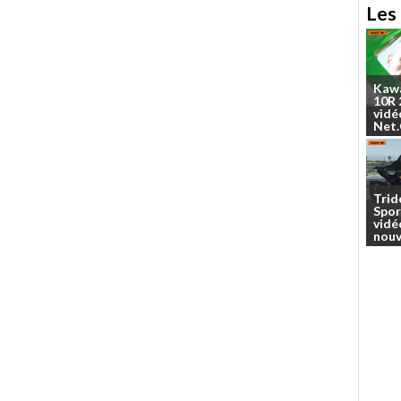
Les 
Kaw
10R
vidé
Net
Trid
Spor
vidé
nouv