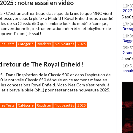
2025 : notre essai en vidéo
12h3
2027
5 -
C'est un authentique classique de la moto que MNC vient
5 aoû
et essuyer sous la pluie - à Madrid ! Royal Enfield nous a confié
es de sa Classic 650 qui combine look du modèle iconique,
17h3
 conventionnelle, instrumentation néo-rétro et bicylindre de
Breta
pproved" donc). Essai !
11h3
Bagge
 les Tests
Catégorie
Roadster
Nouveautés
2025
09h5
Grand
4 aoû
nd retour de The Royal Enfield !
10h5
annul
5 -
Dans l'inspiration de la Classic 500 et dans l'aspiration de
350, la nouvelle Classic 650 déboule en ce moment même en
 les concessions Royal Enfield. Moto-Net.Com s'est rendu à
) et a bravé la pluie (oh...) pour tester cette nouveauté 2025.
 les Tests
Catégorie
Roadster
Nouveautés
2025