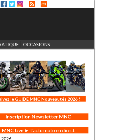
RATIQUE
OCCASIONS
uivez le GUIDE MNC Nouveautés 2026 !
Inscription Newsletter MNC
MNC
Live
► L'actu moto en direct
t 2026