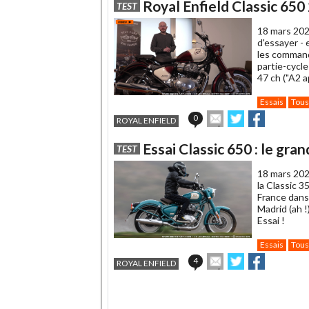
Royal Enfield Classic 650 
TEST
18 mars 202
d'essayer - 
les command
partie-cycle
47 ch ("A2 a
Essais
Tous
Envoyer
Partager
Partager
0
ROYAL ENFIELD
cet
sur
sur
article
Twitter
Facebook
Essai Classic 650 : le gra
TEST
à
un
18 mars 202
ami
la Classic 
France dans
Madrid (ah !
Essai !
Essais
Tous
Envoyer
Partager
Partager
4
ROYAL ENFIELD
cet
sur
sur
article
Twitter
Facebook
.
à
un