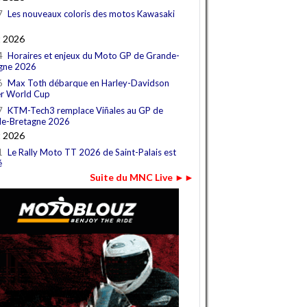
7
Les nouveaux coloris des motos Kawasaki
t 2026
4
Horaires et enjeux du Moto GP de Grande-
gne 2026
6
Max Toth débarque en Harley-Davidson
r World Cup
7
KTM-Tech3 remplace Viñales au GP de
e-Bretagne 2026
t 2026
1
Le Rally Moto TT 2026 de Saint-Palais est
é
Suite du MNC Live ►►