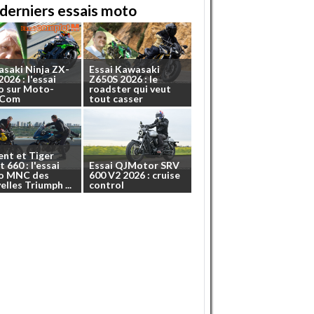
derniers essais moto
asaki
Ninja
ZX-
Essai
Kawasaki
2026
:
l'essai
Z650S
2026
:
le
o
sur
Moto-
roadster
qui
veut
.Com
tout
casser
ent
et
Tiger
t
660
:
l'essai
Essai
QJMotor
SRV
o
MNC
des
600
V2
2026
:
cruise
elles
Triumph
...
control