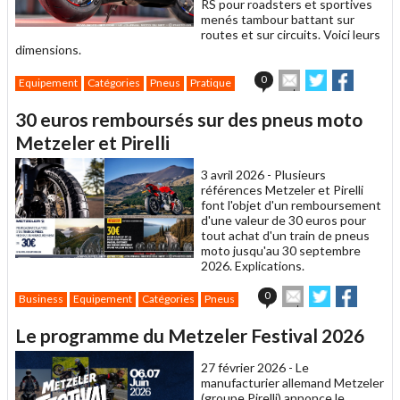
RS pour roadsters et sportives
menés tambour battant sur
routes et sur circuits. Voici leurs
dimensions.
Envoyer
Partager
Partage
0
Equipement
Catégories
Pneus
Pratique
cet
sur
sur
article
Twitter
Facebook
30 euros remboursés sur des pneus moto
à
un
Metzeler et Pirelli
ami
3 avril 2026 -
Plusieurs
références Metzeler et Pirelli
font l'objet d'un remboursement
d'une valeur de 30 euros pour
tout achat d'un train de pneus
moto jusqu'au 30 septembre
2026. Explications.
Envoyer
Partager
Partag
0
Business
Equipement
Catégories
Pneus
cet
sur
sur
article
Twitter
Facebook
Le programme du Metzeler Festival 2026
à
un
27 février 2026 -
Le
ami
manufacturier allemand Metzeler
(groupe Pirelli) annonce le