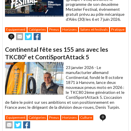
programme de son deuxième
Metzeler Festival, événement
gratuit prévu au pôle mécanique
d'Alès (30) les 6 et 7 juin 2026.
Equipement
Catégories
Pneus
Horizons
Salons et festivals
Pratique
Envoyer
Partager
Partager
0
cet
sur
sur
article
Twitter
Facebook
Continental fête ses 155 ans avec les
à
un
TKC80² et ContiSportAttack 5
ami
23 janvier 2026 -
Le
manufacturier allemand
Continental, fondé le 8 octobre
1871 à Hanovre, lance deux
nouveaux pneus moto en 2026 :
le TKC80 2ème génération et le
ContiSportAttack 5. L'occasion
de faire le point sur ses ambitions et son positionnement en
France avec le dirigeant de la division deux-roues, Denis Turpin.
0
Equipement
Catégories
Pneus
Horizons
Culture
Envoyer
Partager
Partager
cet
sur
sur