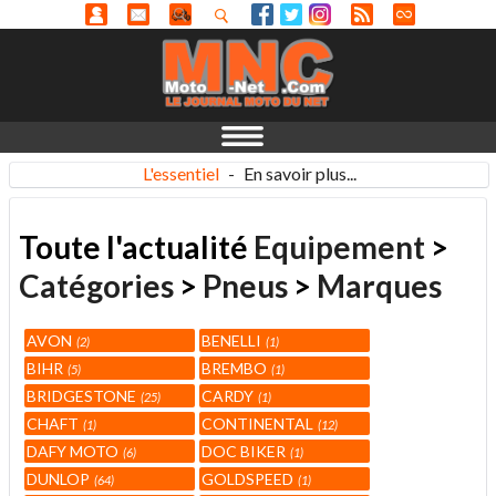
L'essentiel
-
En savoir plus...
Toute l'actualité
Equipement
>
Catégories
>
Pneus
>
Marques
AVON
BENELLI
2
1
BIHR
BREMBO
5
1
BRIDGESTONE
CARDY
25
1
CHAFT
CONTINENTAL
1
12
DAFY MOTO
DOC BIKER
6
1
DUNLOP
GOLDSPEED
64
1