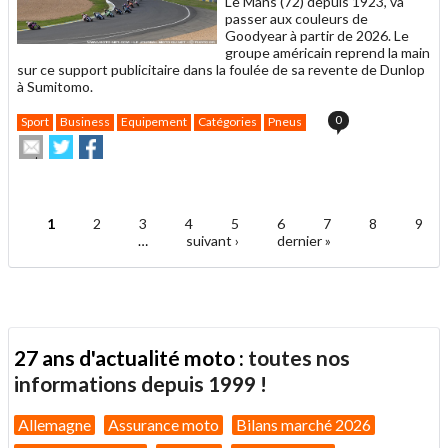
Le Mans (72) depuis 1923, va
passer aux couleurs de
Goodyear à partir de 2026. Le
groupe américain reprend la main
sur ce support publicitaire dans la foulée de sa revente de Dunlop
à Sumitomo.
0
Sport
Business
Equipement
Catégories
Pneus
Envoyer
Partager
Partager
cet
sur
sur
article
Twitter
Facebook
.
à
un
1
2
3
4
5
6
7
8
9
ami
Pages
…
suivant ›
dernier »
27 ans d'actualité moto :
toutes nos
informations depuis 1999 !
Allemagne
Assurance moto
Bilans marché 2026