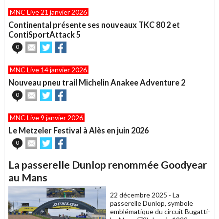
article
Twitter
Facebook
MNC Live 21 janvier 2026
à
un
Continental présente ses nouveaux TKC 80 2 et
ami
ContiSportAttack 5
Envoyer
Partager
Partager
0
cet
sur
sur
article
Twitter
Facebook
MNC Live 14 janvier 2026
à
un
Nouveau pneu trail Michelin Anakee Adventure 2
ami
Envoyer
Partager
Partager
0
cet
sur
sur
article
Twitter
Facebook
MNC Live 9 janvier 2026
à
un
Le Metzeler Festival à Alès en juin 2026
ami
Envoyer
Partager
Partager
0
cet
sur
sur
article
Twitter
Facebook
La passerelle Dunlop renommée Goodyear
à
un
au Mans
ami
22 décembre 2025 -
La
passerelle Dunlop, symbole
emblématique du circuit Bugatti-