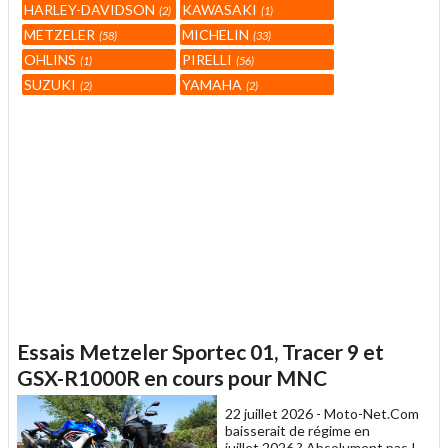
HARLEY-DAVIDSON
KAWASAKI
2
1
METZELER
MICHELIN
58
33
OHLINS
PIRELLI
1
56
SUZUKI
YAMAHA
2
2
Essais Metzeler Sportec 01, Tracer 9 et
GSX-R1000R en cours pour MNC
22 juillet 2026 -
Moto-Net.Com
baisserait de régime en
juillet 2026 ? Absolument pas !