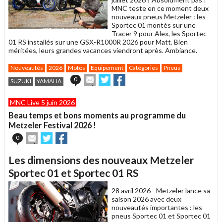
MNC teste en ce moment deux
nouveaux pneus Metzeler : les
Sportec 01 montés sur une
Tracer 9 pour Alex, les Sportec
01 RS installés sur une GSX-R1000R 2026 pour Matt. Bien
méritées, leurs grandes vacances viendront après. Ambiance.
Nouveautés
2026
Motos
Equipement
Catégories
Pneus
Envoyer
Partager
Partager
0
SUZUKI
YAMAHA
cet
sur
sur
article
Twitter
Facebook
MNC Live 5 juin 2026
à
un
Beau temps et bons moments au programme du
ami
Metzeler Festival 2026 !
Envoyer
Partager
Partager
0
cet
sur
sur
article
Twitter
Facebook
Les dimensions des nouveaux Metzeler
à
un
Sportec 01 et Sportec 01 RS
ami
28 avril 2026 -
Metzeler lance sa
saison 2026 avec deux
nouveautés importantes : les
pneus Sportec 01 et Sportec 01