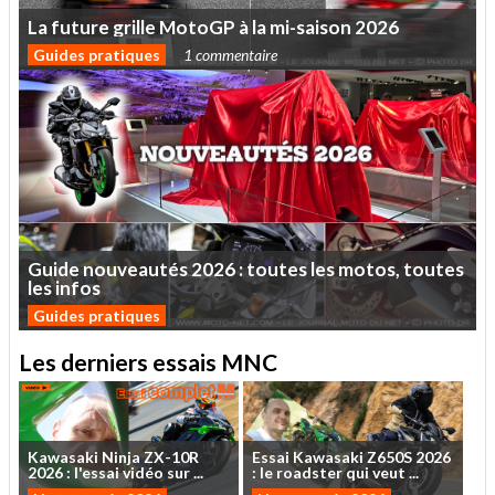
La
future
grille
MotoGP
à
la
mi-saison
2026
Guides pratiques
1 commentaire
Guide
nouveautés
2026
:
toutes
les
motos,
toutes
les
infos
Guides pratiques
Les derniers essais MNC
Kawasaki
Ninja
ZX-10R
Essai
Kawasaki
Z650S
2026
2026
:
l'essai
vidéo
sur
...
:
le
roadster
qui
veut
...