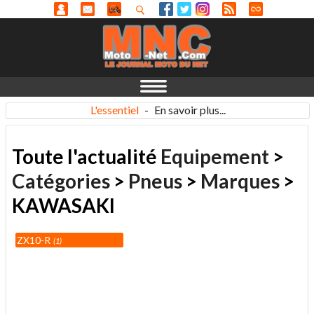
L'essentiel
-
En savoir plus...
Toute l'actualité
Equipement
>
Catégories
>
Pneus
>
Marques
>
KAWASAKI
ZX10-R
1