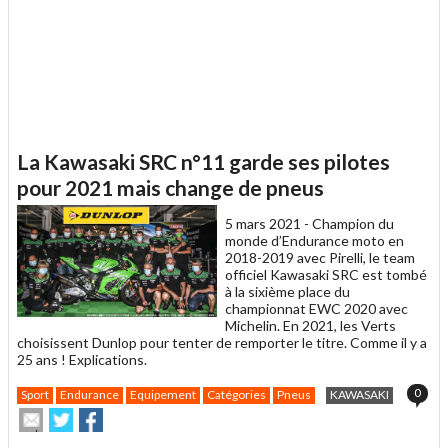
La Kawasaki SRC n°11 garde ses pilotes
pour 2021 mais change de pneus
5 mars 2021 -
Champion du
monde d’Endurance moto en
2018-2019 avec Pirelli, le team
officiel Kawasaki SRC est tombé
à la sixième place du
championnat EWC 2020 avec
Michelin. En 2021, les Verts
choisissent Dunlop pour tenter de remporter le titre. Comme il y a
25 ans ! Explications.
0
Sport
Endurance
Equipement
Catégories
Pneus
KAWASAKI
Envoyer
Partager
Partager
cet
sur
sur