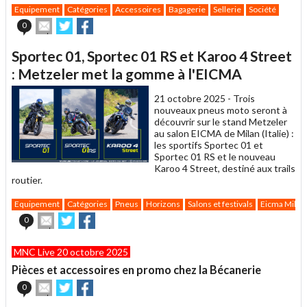
Equipement
Catégories
Accessoires
Bagagerie
Sellerie
Société
Envoyer
Partager
Partager
0
cet
sur
sur
article
Twitter
Facebook
Sportec 01, Sportec 01 RS et Karoo 4 Street
à
un
: Metzeler met la gomme à l'EICMA
ami
21 octobre 2025 -
Trois
nouveaux pneus moto seront à
découvrir sur le stand Metzeler
au salon EICMA de Milan (Italie) :
les sportifs Sportec 01 et
Sportec 01 RS et le nouveau
Karoo 4 Street, destiné aux trails
routier.
Equipement
Catégories
Pneus
Horizons
Salons et festivals
Eicma Milan
Envoyer
Partager
Partager
0
cet
sur
sur
article
Twitter
Facebook
MNC Live 20 octobre 2025
à
un
Pièces et accessoires en promo chez la Bécanerie
ami
Envoyer
Partager
Partager
0
cet
sur
sur