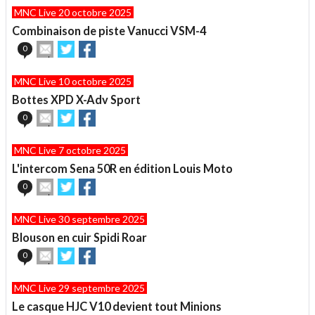
article
Twitter
Facebook
MNC Live 20 octobre 2025
à
un
Combinaison de piste Vanucci VSM-4
ami
Envoyer
Partager
Partager
0
cet
sur
sur
article
Twitter
Facebook
MNC Live 10 octobre 2025
à
un
Bottes XPD X-Adv Sport
ami
Envoyer
Partager
Partager
0
cet
sur
sur
article
Twitter
Facebook
MNC Live 7 octobre 2025
à
un
L'intercom Sena 50R en édition Louis Moto
ami
Envoyer
Partager
Partager
0
cet
sur
sur
article
Twitter
Facebook
MNC Live 30 septembre 2025
à
un
Blouson en cuir Spidi Roar
ami
Envoyer
Partager
Partager
0
cet
sur
sur
article
Twitter
Facebook
MNC Live 29 septembre 2025
à
un
Le casque HJC V10 devient tout Minions
ami