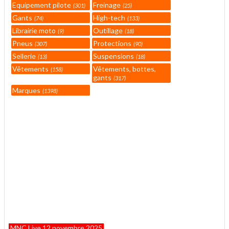
Equipement pilote
Freinage
301
25
Gants
High-tech
74
133
Librairie moto
Outillage
9
18
Pneus
Protections
307
90
Sellerie
Suspensions
13
18
Vêtements
Vêtements, bottes,
158
gants
317
Marques
1398
MNC Live 12 novembre 2025