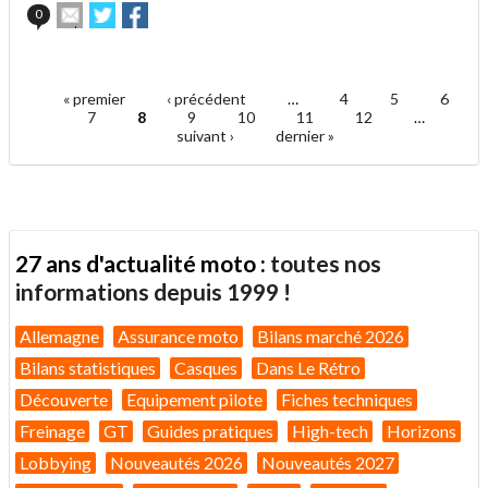
Envoyer
Partager
Partager
0
cet
sur
sur
article
Twitter
Facebook
.
à
un
« premier
‹ précédent
…
4
5
6
ami
Pages
7
8
9
10
11
12
…
suivant ›
dernier »
27 ans d'actualité moto :
toutes nos
informations depuis 1999 !
Allemagne
Assurance moto
Bilans marché 2026
Bilans statistiques
Casques
Dans Le Rétro
Découverte
Equipement pilote
Fiches techniques
Freinage
GT
Guides pratiques
High-tech
Horizons
Lobbying
Nouveautés 2026
Nouveautés 2027