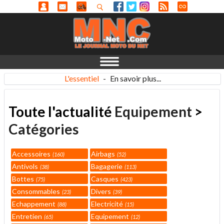
L'essentiel
-
En savoir plus...
Toute l'actualité
Equipement
>
Catégories
Accessoires
Airbags
160
52
Antivols
Bagagerie
38
113
Bottes
Casques
75
423
Consommables
Divers
23
39
Echappement
Electricité
88
15
Entretien
Equipement
65
12