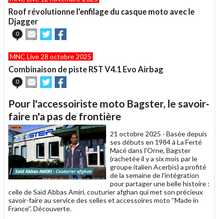
Roof révolutionne l'enfilage du casque moto avec le
Djagger
Envoyer
Partager
Partager
0
cet
sur
sur
article
Twitter
Facebook
MNC Live 28 octobre 2025
à
un
Combinaison de piste RST V4.1 Evo Airbag
ami
Envoyer
Partager
Partager
0
cet
sur
sur
article
Twitter
Facebook
Pour l'accessoiriste moto Bagster, le savoir-
à
un
faire n'a pas de frontière
ami
21 octobre 2025 -
Basée depuis
ses débuts en 1984 à La Ferté
Macé dans l'Orne, Bagster
(rachetée il y a six mois par le
groupe italien Acerbis) a profité
de la semaine de l'intégration
pour partager une belle histoire :
celle de Saïd Abbas Amiri, couturier afghan qui met son précieux
savoir-faire au service des selles et accessoires moto ''Made in
France''. Découverte.