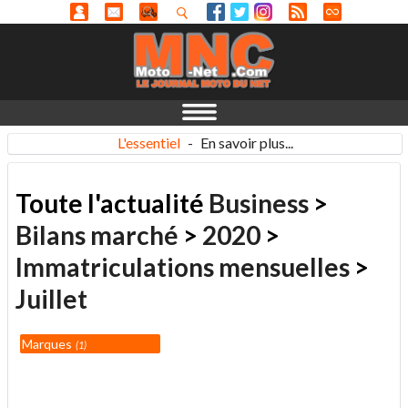
L'essentiel
-
En savoir plus...
Toute l'actualité
Business
>
Bilans marché
>
2020
>
Immatriculations mensuelles
>
Juillet
Marques
1