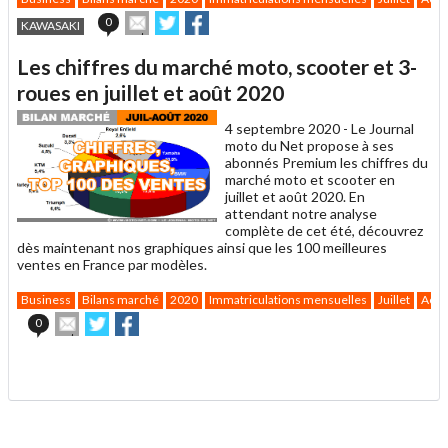
Envoyer
Partager
Partager
0
KAWASAKI
cet
sur
sur
article
Twitter
Facebook
Les chiffres du marché moto, scooter et 3-
à
un
roues en juillet et août 2020
ami
4 septembre 2020 -
Le Journal
moto du Net propose à ses
abonnés Premium les chiffres du
marché moto et scooter en
juillet et août 2020. En
attendant notre analyse
complète de cet été, découvrez
dès maintenant nos graphiques ainsi que les 100 meilleures
ventes en France par modèles.
Business
Bilans marché
2020
Immatriculations mensuelles
Juillet
Août
Envoyer
Partager
Partager
0
cet
sur
sur
article
Twitter
Facebook
.
à
un
ami