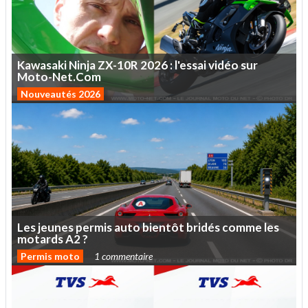
Kawasaki
Ninja
ZX-10R
2026
:
l'essai
vidéo
sur
Moto-Net.Com
Nouveautés 2026
Les
jeunes
permis
auto
bientôt
bridés
comme
les
motards
A2
?
Permis moto
1 commentaire