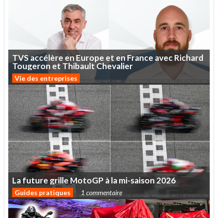
TVS
accélère
en
Europe
et
en
France
avec
Richard
Tougeron
et
Thibault
Chevalier
Vie des entreprises
La
future
grille
MotoGP
à
la
mi-saison
2026
Guides pratiques
1 commentaire