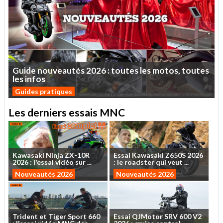
Guide
nouveautés
2026
:
toutes
les
motos,
toutes
les
infos
Guides pratiques
Les derniers essais MNC
Kawasaki
Ninja
ZX-10R
Essai
Kawasaki
Z650S
2026
2026
:
l'essai
vidéo
sur
...
:
le
roadster
qui
veut
...
Nouveautés 2026
Nouveautés 2026
Trident
et
Tiger
Sport
660
Essai
QJMotor
SRV
600
V2