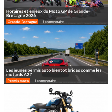
Horaires
et
enjeux
du
Moto
GP
de
Grande-
Bretagne
2026
Grande-Bretagne
1 commentaire
Les
jeunes
permis
auto
bientôt
bridés
comme
les
motards
A2
?
Permis moto
1 commentaire