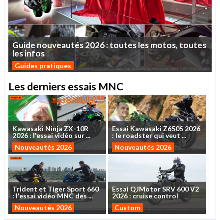
Guide
nouveautés
2026
:
toutes
les
motos,
toutes
les
infos
Guides pratiques
Les derniers essais MNC
Kawasaki
Ninja
ZX-10R
Essai
Kawasaki
Z650S
2026
2026
:
l'essai
vidéo
sur
...
:
le
roadster
qui
veut
...
Nouveautés 2026
Nouveautés 2026
Trident
et
Tiger
Sport
660
Essai
QJMotor
SRV
600
V2
:
l'essai
vidéo
MNC
des
...
2026
:
cruise
control
Nouveautés 2026
Custom