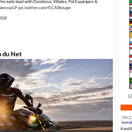
he early lead with Dovizioso, Viñales, Pol Espargaro &
alenciaGP
pic.twitter.com/f1CARkzuge
2018
to du Net
S
09h2
humai
6 aoû