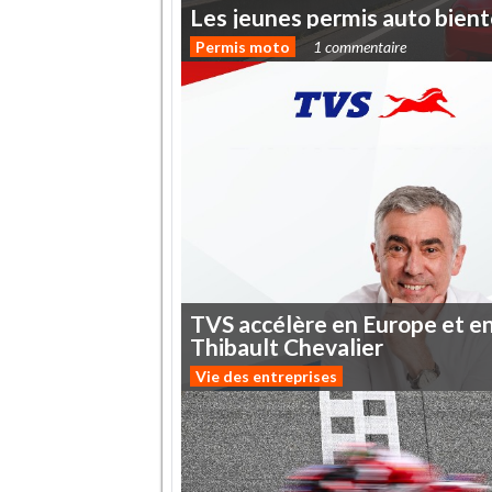
Les
jeunes
permis
auto
bient
Permis moto
1 commentaire
TVS
accélère
en
Europe
et
e
Thibault
Chevalier
Vie des entreprises