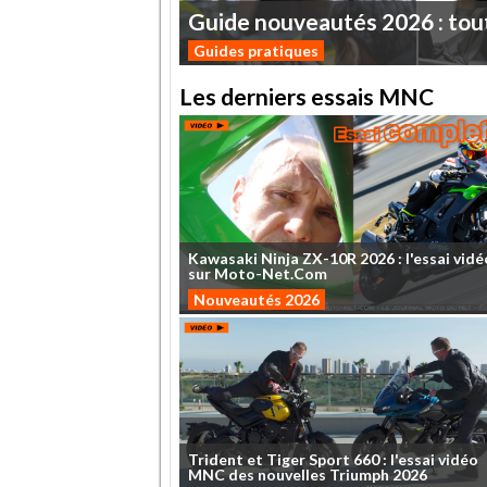
Guide
nouveautés
2026
:
tou
Guides pratiques
Les derniers essais MNC
Kawasaki
Ninja
ZX-10R
2026
:
l'essai
vidé
sur
Moto-Net.Com
Nouveautés 2026
Trident
et
Tiger
Sport
660
:
l'essai
vidéo
MNC
des
nouvelles
Triumph
2026