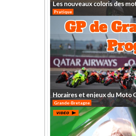
Les
nouveaux
coloris
des
mo
Pratique
Horaires
et
enjeux
du
Moto
Grande-Bretagne