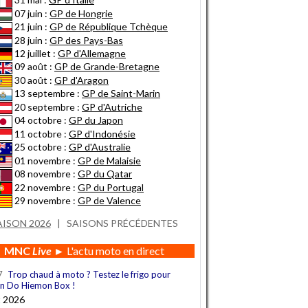
07 juin :
GP de Hongrie
21 juin :
GP de République Tchèque
28 juin :
GP des Pays-Bas
12 juillet :
GP d'Allemagne
09 août :
GP de Grande-Bretagne
30 août :
GP d'Aragon
13 septembre :
GP de Saint-Marin
20 septembre :
GP d'Autriche
04 octobre :
GP du Japon
11 octobre :
GP d'Indonésie
25 octobre :
GP d'Australie
01 novembre :
GP de Malaisie
08 novembre :
GP du Qatar
22 novembre :
GP du Portugal
29 novembre :
GP de Valence
AISON 2026
|
SAISONS PRÉCÉDENTES
MNC
Live
► L'actu moto en direct
7
Trop chaud à moto ? Testez le frigo pour
n Do Hiemon Box !
t 2026