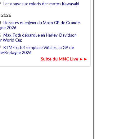
7
Les nouveaux coloris des motos Kawasaki
t 2026
4
Horaires et enjeux du Moto GP de Grande-
gne 2026
6
Max Toth débarque en Harley-Davidson
r World Cup
7
KTM-Tech3 remplace Viñales au GP de
e-Bretagne 2026
Suite du MNC Live ►►