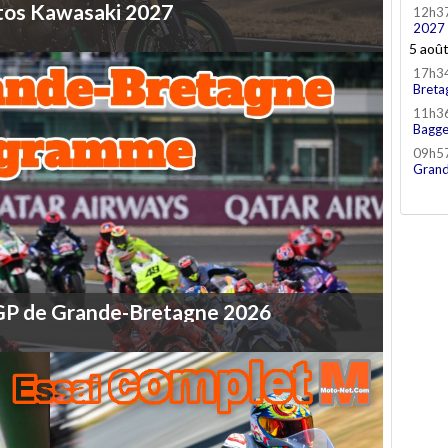
tos
Kawasaki
2027
12h3
2027
5 aoû
17h3
Breta
11h3
Bagge
09h5
Grand
GP
de
Grande-Bretagne
2026