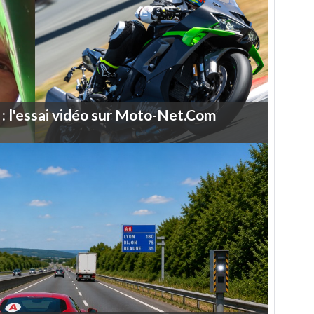
:
l'essai
vidéo
sur
Moto-Net.Com