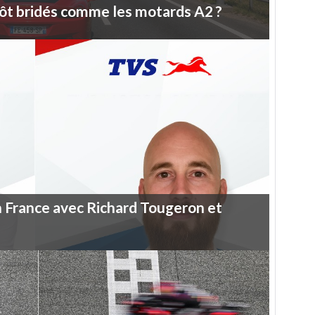
ôt
bridés
comme
les
motards
A2
?
n
France
avec
Richard
Tougeron
et