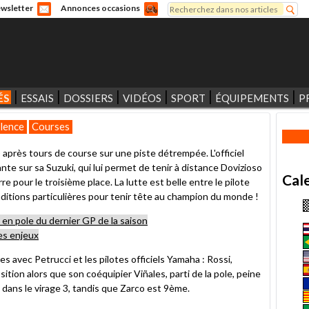
Rechercher
wsletter
Annonces occasions
Formulaire de recherche
ÉS
ESSAIS
DOSSIERS
VIDÉOS
SPORT
ÉQUIPEMENTS
P
lence
Courses
) après tours de course sur une piste détrempée. L'officiel
te sur sa Suzuki, qui lui permet de tenir à distance Dovizioso
Cal
e pour le troisième place. La lutte est belle entre le pilote
nditions particulières pour tenir tête au champion du monde !
s en pole du dernier GP de la saison
les enjeux
 avec Petrucci et les pilotes officiels Yamaha : Rossi,
ition alors que son coéquipier Viñales, parti de la pole, peine
is dans le virage 3, tandis que Zarco est 9ème.