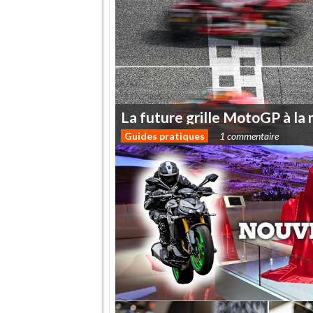
La
future
grille
MotoGP
à
la
Guides pratiques
1 commentaire