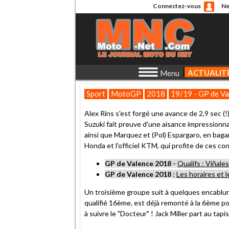
Connectez-vous
Ne
ACTUALIT
Menu
Sport
MotoGP
2018
19/19 - GP de Va
Alex Rins s'est forgé une avance de 2,9 sec (!
Suzuki fait preuve d'une aisance impressionnan
ainsi que Marquez et (Pol) Espargaro, en bagarr
Honda et l'officiel KTM, qui profite de ces co
GP de Valence 2018 -
Qualifs : Viñale
GP de Valence 2018
:
Les horaires et 
Un troisième groupe suit à quelques encablures
qualifié 16ème, est déjà remonté à la 6ème pos
à suivre le "Docteur" ! Jack Miller part au tap