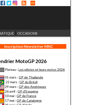
RATIQUE
OCCASIONS
Inscription Newsletter MNC
endrier MotoGP 2026
Plateau :
Les pilotes et leurs motos 2026
01 mars :
GP de Thaïlande
22 mars :
GP du Brésil
29 mars :
GP des Amériques
26 avril :
GP d'Espagne
10 mai :
GP de France
17 mai :
GP de Catalogne
31 mai :
GP d'Italie