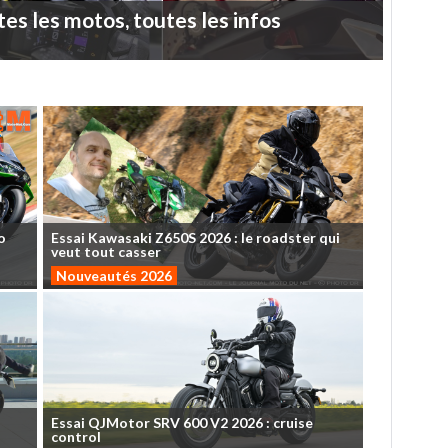
tes
les
motos,
toutes
les
infos
o
Essai
Kawasaki
Z650S
2026
:
le
roadster
qui
veut
tout
casser
Nouveautés 2026
Essai
QJMotor
SRV
600
V2
2026
:
cruise
control