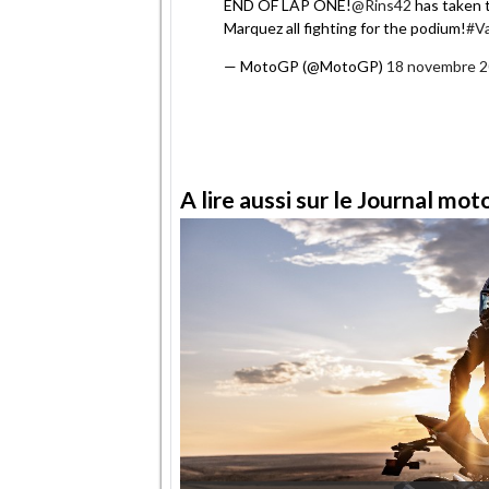
END OF LAP ONE!
@Rins42
has taken t
Marquez all fighting for the podium!
#V
— MotoGP (@MotoGP)
18 novembre 
A lire aussi sur le Journal mo