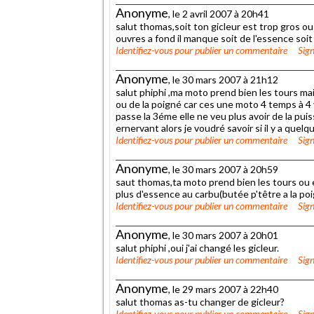
Anonyme
, le 2 avril 2007 à 20h41
salut thomas,soit ton gicleur est trop gros o
ouvres a fond il manque soit de l'essence soit d
Identifiez-vous
pour publier un commentaire
Sign
Anonyme
, le 30 mars 2007 à 21h12
salut phiphi ,ma moto prend bien les tours ma
ou de la poigné car ces une moto 4 temps à 4 
passe la 3éme elle ne veu plus avoir de la pui
ernervant alors je voudré savoir si il y a quelq
Identifiez-vous
pour publier un commentaire
Sign
Anonyme
, le 30 mars 2007 à 20h59
saut thomas,ta moto prend bien les tours ou elle
plus d'essence au carbu(butée p'têtre a la po
Identifiez-vous
pour publier un commentaire
Sign
Anonyme
, le 30 mars 2007 à 20h01
salut phiphi ,oui j'ai changé les gicleur.
Identifiez-vous
pour publier un commentaire
Sign
Anonyme
, le 29 mars 2007 à 22h40
salut thomas as-tu changer de gicleur?
Identifiez-vous
pour publier un commentaire
Sign