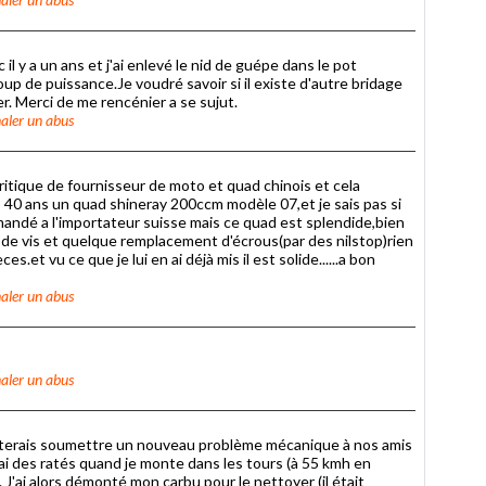
 il y a un ans et j'ai enlevé le nid de guépe dans le pot
 de puissance.Je voudré savoir si il existe d'autre bridage
. Merci de me rencénier a se sujut.
aler un abus
 critique de fournisseur de moto et quad chinois et cela
es 40 ans un quad shineray 200ccm modèle 07,et je sais pas si
mandé a l'importateur suisse mais ce quad est splendide,bien
e vis et quelque remplacement d'écrous(par des nilstop)rien
s.et vu ce que je lui en ai déjà mis il est solide......a bon
aler un abus
aler un abus
iterais soumettre un nouveau problème mécanique à nos amis
'ai des ratés quand je monte dans les tours (à 55 kmh en
 J'ai alors démonté mon carbu pour le nettoyer (il était