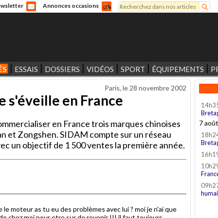
Rechercher
wsletter
Annonces occasions
Formulaire de recherche
ÉS
ESSAIS
DOSSIERS
VIDÉOS
SPORT
ÉQUIPEMENTS
P
Paris, le
28 novembre 2002
 s'éveille en France
14h3
Breta
ommercialiser en France trois marques chinoises
7 aoû
nlan et Zongshen. SIDAM compte sur un réseau
18h2
Breta
ec un objectif de 1 500 ventes la première année.
16h1
10h2
Franc
09h2
humai
 moteur as tu eu des problèmes avec lui ? moi je n'ai que
de chez moi pour etre sur de revenir !!! il faut toujours