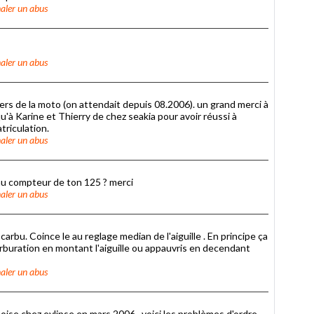
aler un abus
aler un abus
apiers de la moto (on attendait depuis 08.2006). un grand merci à
'à Karine et Thierry de chez seakia pour avoir réussi à
triculation.
aler un abus
u compteur de ton 125 ? merci
aler un abus
carbu. Coince le au reglage median de l'aiguille . En principe ça
 carburation en montant l'aiguille ou appauvris en decendant
aler un abus
ise chez eylipse en mars 2006 . voici les problèmes d'ordre