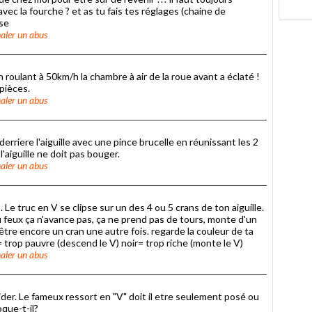
vec la fourche ? et as tu fais tes réglages (chaine de
nse
aler un abus
oulant à 50km/h la chambre à air de la roue avant a éclaté !
 pièces.
aler un abus
rriere l'aiguille avec une pince brucelle en réunissant les 2
l'aiguille ne doit pas bouger.
aler un abus
e truc en V se clipse sur un des 4 ou 5 crans de ton aiguille.
au feux ça n'avance pas, ça ne prend pas de tours, monte d'un
être encore un cran une autre fois. regarde la couleur de ta
= trop pauvre (descend le V) noir= trop riche (monte le V)
aler un abus
ider. Le fameux ressort en "V" doit il etre seulement posé ou
que-t-il?