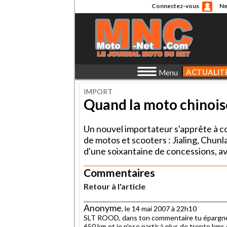
Connectez-vous
Ne
ACTUALIT
Menu
IMPORT
Quand la moto chinoise
Un nouvel importateur s'apprête à c
de motos et scooters : Jialing, Chu
d'une soixantaine de concessions, av
Commentaires
Retour à l'article
Anonyme
, le 14 mai 2007 à 22h10
SLT ROOD, dans ton commentaire tu épargne le
650 km et je n'ose partir à plus de trente kms 