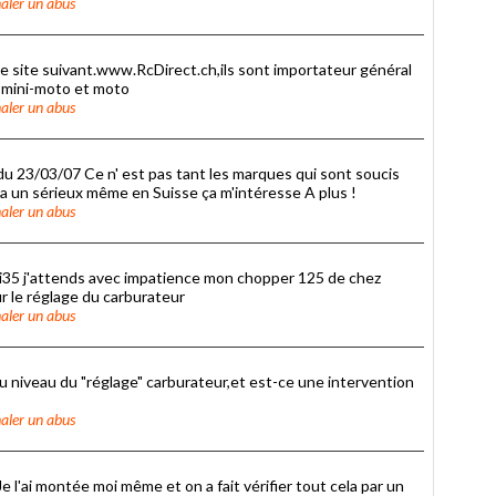
aler un abus
 le site suivant.www.RcDirect.ch,ils sont importateur général
, mini-moto et moto
aler un abus
u 23/03/07 Ce n' est pas tant les marques qui sont soucis
 a un sérieux même en Suisse ça m'intéresse A plus !
aler un abus
gi35 j'attends avec impatience mon chopper 125 de chez
ur le réglage du carburateur
aler un abus
au niveau du "réglage" carburateur,et est-ce une intervention
aler un abus
 l'ai montée moi même et on a fait vérifier tout cela par un