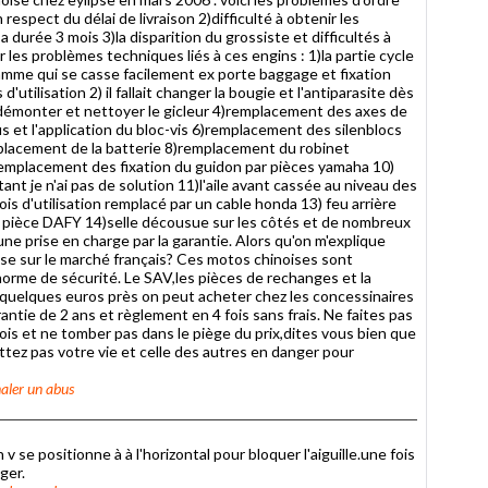
respect du délai de livraison 2)difficulté à obtenir les
 durée 3 mois 3)la disparition du grossiste et difficultés à
er les problèmes techniques liés à ces engins : 1)la partie cycle
gamme qui se casse facilement ex porte baggage et fixation
utilisation 2) il fallait changer la bougie et l'antiparasite dès
 à démonter et nettoyer le gicleur 4)remplacement des axes de
 et l'application du bloc-vis 6)remplacement des silenblocs
mplacement de la batterie 8)remplacement du robinet
remplacement des fixation du guidon par pièces yamaha 10)
ant je n'ai pas de solution 11)l'aile avant cassée au niveau des
is d'utilisation remplacé par un cable honda 13) feu arrière
e pièce DAFY 14)selle décousue sur les côtés et de nombreux
ne prise en charge par la garantie. Alors qu'on m'explique
e sur le marché français? Ces motos chinoises sont
rme de sécurité. Le SAV,les pièces de rechanges et la
 à quelques euros près on peut acheter chez les concessinaires
ntie de 2 ans et règlement en 4 fois sans frais. Ne faites pas
is et ne tomber pas dans le piège du prix,dites vous bien que
ttez pas votre vie et celle des autres en danger pour
aler un abus
 se positionne à à l'horizontal pour bloquer l'aiguille.une fois
uger.