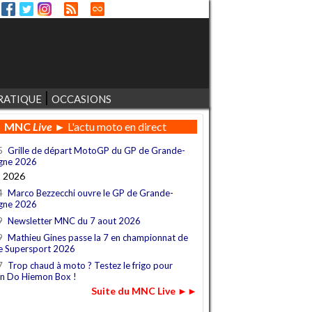
RATIQUE
OCCASIONS
MNC
Live
► L'actu moto en direct
5
Grille de départ MotoGP du GP de Grande-
gne 2026
t 2026
4
Marco Bezzecchi ouvre le GP de Grande-
gne 2026
9
Newsletter MNC du 7 aout 2026
9
Mathieu Gines passe la 7 en championnat de
e Supersport 2026
7
Trop chaud à moto ? Testez le frigo pour
n Do Hiemon Box !
Suite du MNC Live ►►