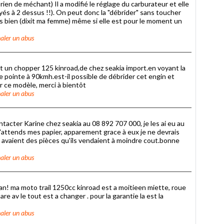
 rien de méchant) Il a modifié le réglage du carburateur et elle
és à 2 dessus !!). On peut donc la "débrider" sans toucher
s bien (dixit ma femme) même si elle est pour le moment un
aler un abus
t un chopper 125 kinroad,de chez seakia import.en voyant la
e pointe à 90kmh.est-il possible de débrider cet engin et
r ce modèle, merci à bientôt
aler un abus
ntacter Karine chez seakia au 08 892 707 000, je les ai eu au
j'attends mes papier, apparement grace à eux je ne devrais
'il avaient des pièces qu'ils vendaient à moindre cout.bonne
aler un abus
lan! ma moto trail 1250cc kinroad est a moitieen miette, roue
are av le tout est a changer . pour la garantie la est la
aler un abus