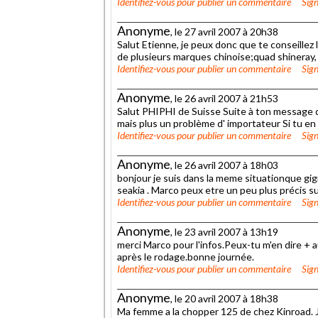
Identifiez-vous
pour publier un commentaire
Sign
Anonyme
, le 27 avril 2007 à 20h38
Salut Etienne, je peux donc que te conseillez
de plusieurs marques chinoise;quad shineray
Identifiez-vous
pour publier un commentaire
Sign
Anonyme
, le 26 avril 2007 à 21h53
Salut PHIPHI de Suisse Suite à ton message d
mais plus un problème d' importateur Si tu en
Identifiez-vous
pour publier un commentaire
Sign
Anonyme
, le 26 avril 2007 à 18h03
bonjour je suis dans la meme situationque gi
seakia . Marco peux etre un peu plus précis s
Identifiez-vous
pour publier un commentaire
Sign
Anonyme
, le 23 avril 2007 à 13h19
merci Marco pour l'infos.Peux-tu m'en dire + 
après le rodage.bonne journée.
Identifiez-vous
pour publier un commentaire
Sign
Anonyme
, le 20 avril 2007 à 18h38
Ma femme a la chopper 125 de chez Kinroad. Je