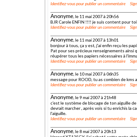
Identifiez-vous
pour publier un commentaire
Sign
Anonyme
, le 11 mai 2007 à 20h56
BJR Carole ENFIN !!!! je suis content pour toi
Identifiez-vous
pour publier un commentaire
Sign
Anonyme
, le 11 mai 2007 à 13h01
bonjour à tous, ça y est, j'ai enfin reçu les p
Pat pour ses précieux renseignements ainsi qu
réupérer tous les papiers nécessaires à l'imma
Identifiez-vous
pour publier un commentaire
Sign
Anonyme
, le 10 mai 2007 à 06h35
message pour ROOD, tu as combien de kms a
Identifiez-vous
pour publier un commentaire
Sign
Anonyme
, le 9 mai 2007 à 21h48
c'est le système de blocage de ton aiguille de 
devrait marcher , après vois si tu enrichis la
l'aiguille.
Identifiez-vous
pour publier un commentaire
Sign
Anonyme
, le 8 mai 2007 à 20h13
kinroad XT125GY J'ai acheté cette moto chino