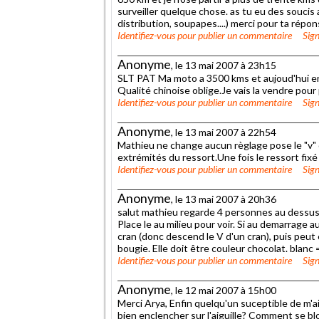
surveiller quelque chose. as tu eu des soucis a
distribution, soupapes....) merci pour ta répo
Identifiez-vous
pour publier un commentaire
Sign
Anonyme
, le 13 mai 2007 à 23h15
SLT PAT Ma moto a 3500 kms et aujoud'hui en r
Qualité chinoise oblige.Je vais la vendre pour
Identifiez-vous
pour publier un commentaire
Sign
Anonyme
, le 13 mai 2007 à 22h54
Mathieu ne change aucun règlage pose le "v" de
extrémités du ressort.Une fois le ressort fixé 
Identifiez-vous
pour publier un commentaire
Sign
Anonyme
, le 13 mai 2007 à 20h36
salut mathieu regarde 4 personnes au dessus. L
Place le au milieu pour voir. Si au demarrage 
cran (donc descend le V d'un cran), puis peut 
bougie. Elle doit être couleur chocolat. blanc 
Identifiez-vous
pour publier un commentaire
Sign
Anonyme
, le 12 mai 2007 à 15h00
Merci Arya, Enfin quelqu'un suceptible de m'a
bien enclencher sur l'aiguille? Comment se blo