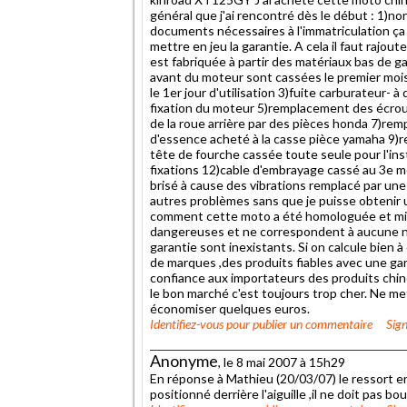
général que j'ai rencontré dès le début : 1)non 
documents nécessaires à l'immatriculation ça a
mettre en jeu la garantie. A cela il faut rajout
est fabriquée à partir des matériaux bas de 
avant du moteur sont cassées le premier mois d'
le 1er jour d'utilisation 3)fuite carburateur-
fixation du moteur 5)remplacement des écrous
de la roue arrière par des pièces honda 7)re
d'essence acheté à la casse pièce yamaha 9)
tête de fourche cassée toute seule pour l'inst
fixations 12)cable d'embrayage cassé au 3e mo
brisé à cause des vibrations remplacé par un
autres problèmes sans que je puisse obtenir u
comment cette moto a été homologuée et mis
dangereuses et ne correspondent à aucune no
garantie sont inexistants. Si on calcule bien
de marques ,des produits fiables avec une gara
confiance aux importateurs des produits chino
le bon marché c'est toujours trop cher. Ne me
économiser quelques euros.
Identifiez-vous
pour publier un commentaire
Sign
Anonyme
, le 8 mai 2007 à 15h29
En réponse à Mathieu (20/03/07) le ressort en v
positionné derrière l'aiguille ,il ne doit pas bo