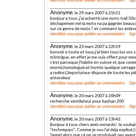
Anonyme
, le 29 mars 2007 à 21h11
bonjour a tous ,j'ai achetté une moto trail 50cc
déchapemen mé la moto na pa gagnier beaucoup
sur ce genre de moto ? et comment les enlever
Identifiez-vous
pour publier un commentaire
Sign
Anonyme
, le 23 mars 2007 à 22h19
bonsoir a toute et tous,j'ai bien tous lus vos
m'intrigue. en effet je me suis offert pour m
c'est parceque j'habite en suisse et que com
monté,homologué,et hormis quelque serrage d
a redire.L'importateur dispose de toute les pièce
entendeur
Identifiez-vous
pour publier un commentaire
Sign
Anonyme
, le 20 mars 2007 à 20h09
recherche ventilateur pour bashan 200
Identifiez-vous
pour publier un commentaire
Sign
Anonyme
, le 20 mars 2007 à 13h42
Bonjour à tous chers amis motards! Je souha
"techniques": Comme je vou l'ai déja expliué j
5eme) alors que çà ne se produisait pas avant.