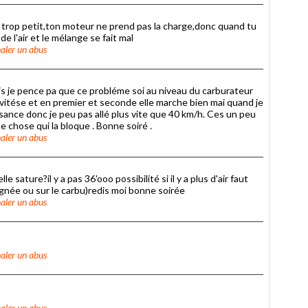
u trop petit,ton moteur ne prend pas la charge,donc quand tu
e l'air et le mélange se fait mal
aler un abus
is je pence pa que ce probléme soi au niveau du carburateur
vitése et en premier et seconde elle marche bien mai quand je
ssance donc je peu pas allé plus vite que 40 km/h. Ces un peu
ue chose qui la bloque . Bonne soiré .
aler un abus
 sature?il y a pas 36'ooo possibilité si il y a plus d'air faut
ignée ou sur le carbu)redis moi bonne soirée
aler un abus
aler un abus
aler un abus