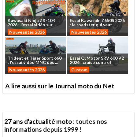
Kawasaki
Ninja
ZX-10R
Essai
Kawasaki
Z650S
2026
2026
:
l'essai
vidéo
sur
...
:
le
roadster
qui
veut
...
Nouveautés 2026
Nouveautés 2026
Trident
et
Tiger
Sport
660
Essai
QJMotor
SRV
600
V2
:
l'essai
vidéo
MNC
des
...
2026
:
cruise
control
Nouveautés 2026
Custom
A lire aussi sur le Journal moto du Net
27 ans d'actualité moto :
toutes nos
informations depuis 1999 !