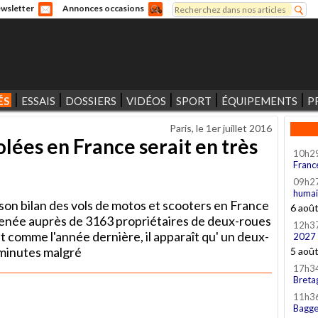
Rechercher
wsletter
Annonces occasions
Formulaire de recherche
ÉS
ESSAIS
DOSSIERS
VIDÉOS
SPORT
ÉQUIPEMENTS
P
Paris, le
1er juillet 2016
lées en France serait en très
10h2
Franc
09h2
humai
son bilan des vols de motos et scooters en France
6 aoû
enée auprès de 3163 propriétaires de deux-roues
12h3
t comme l'année dernière, il apparaît qu' un deux-
2027
 minutes malgré
5 aoû
17h3
Breta
11h3
Bagge