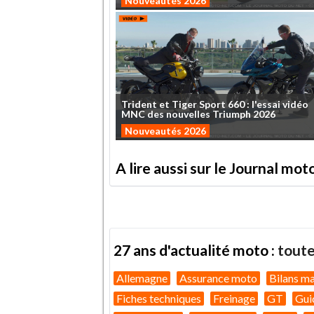
Nouveautés 2026
Trident
et
Tiger
Sport
660
:
l'essai
vidéo
MNC
des
nouvelles
Triumph
2026
Nouveautés 2026
A lire aussi sur le Journal mo
27 ans d'actualité moto :
toute
Allemagne
Assurance moto
Bilans m
Fiches techniques
Freinage
GT
Gui