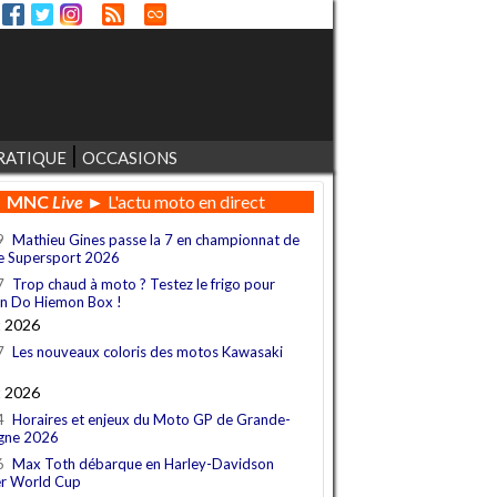
RATIQUE
OCCASIONS
MNC
Live
► L'actu moto en direct
9
Mathieu Gines passe la 7 en championnat de
e Supersport 2026
7
Trop chaud à moto ? Testez le frigo pour
n Do Hiemon Box !
t 2026
7
Les nouveaux coloris des motos Kawasaki
t 2026
4
Horaires et enjeux du Moto GP de Grande-
gne 2026
6
Max Toth débarque en Harley-Davidson
r World Cup