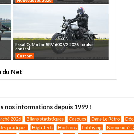
Nouveautés 2026
Essai
QJMotor
SRV
600
V2
2026
:
cruise
control
Custom
to du Net
s nos informations depuis 1999 !
arché 2026
Bilans statistiques
Casques
Dans Le Rétro
Déc
des pratiques
High-tech
Horizons
Lobbying
Nouveautés 