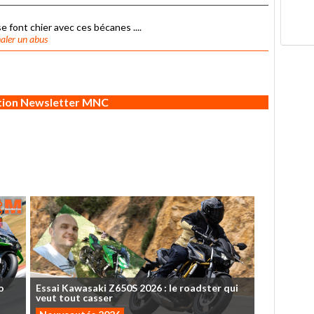
e font chier avec ces bécanes ....
aler un abus
ption Newsletter MNC
o
Essai
Kawasaki
Z650S
2026
:
le
roadster
qui
veut
tout
casser