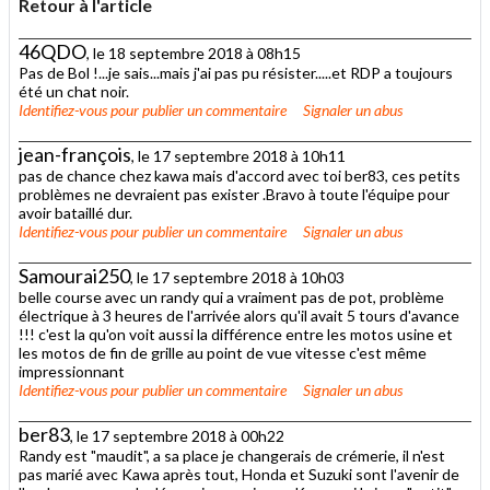
Retour à l'article
46QDO
, le 18 septembre 2018 à 08h15
Pas de Bol !...je sais...mais j'ai pas pu résister.....et RDP a toujours
été un chat noir.
Identifiez-vous
pour publier un commentaire
Signaler un abus
jean-françois
, le 17 septembre 2018 à 10h11
pas de chance chez kawa mais d'accord avec toi ber83, ces petits
problèmes ne devraient pas exister .Bravo à toute l'équipe pour
avoir bataillé dur.
Identifiez-vous
pour publier un commentaire
Signaler un abus
Samourai250
, le 17 septembre 2018 à 10h03
belle course avec un randy qui a vraiment pas de pot, problème
électrique à 3 heures de l'arrivée alors qu'il avait 5 tours d'avance
!!! c'est la qu'on voit aussi la différence entre les motos usine et
les motos de fin de grille au point de vue vitesse c'est même
impressionnant
Identifiez-vous
pour publier un commentaire
Signaler un abus
ber83
, le 17 septembre 2018 à 00h22
Randy est "maudit", a sa place je changerais de crémerie, il n'est
pas marié avec Kawa après tout, Honda et Suzuki sont l'avenir de