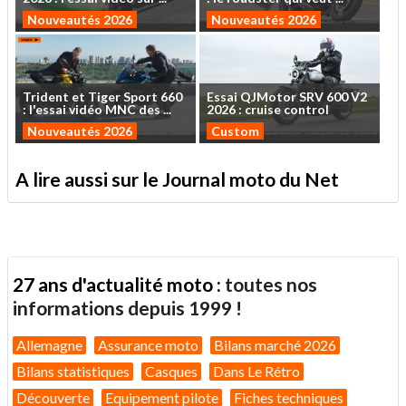
Nouveautés 2026
Nouveautés 2026
Trident
et
Tiger
Sport
660
Essai
QJMotor
SRV
600
V2
:
l'essai
vidéo
MNC
des
...
2026
:
cruise
control
Nouveautés 2026
Custom
A lire aussi sur le Journal moto du Net
27 ans d'actualité moto :
toutes nos
informations depuis 1999 !
Allemagne
Assurance moto
Bilans marché 2026
Bilans statistiques
Casques
Dans Le Rétro
Découverte
Equipement pilote
Fiches techniques