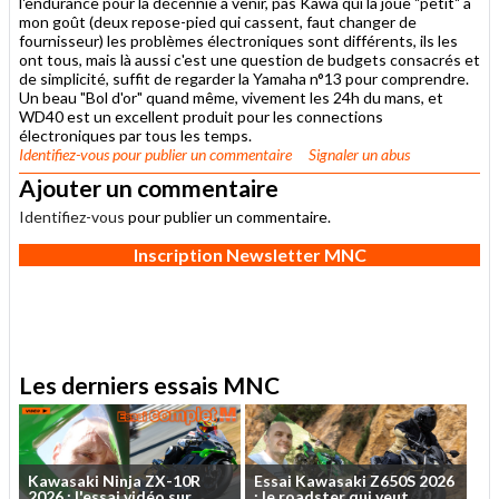
l'endurance pour la décennie a venir, pas Kawa qui la joue "petit" a
mon goût (deux repose-pied qui cassent, faut changer de
fournisseur) les problèmes électroniques sont différents, ils les
ont tous, mais là aussi c'est une question de budgets consacrés et
de simplicité, suffit de regarder la Yamaha n°13 pour comprendre.
Un beau "Bol d'or" quand même, vivement les 24h du mans, et
WD40 est un excellent produit pour les connections
électroniques par tous les temps.
Identifiez-vous
pour publier un commentaire
Signaler un abus
Ajouter un commentaire
Identifiez-vous
pour publier un commentaire.
Inscription Newsletter MNC
Les derniers essais MNC
Kawasaki
Ninja
ZX-10R
Essai
Kawasaki
Z650S
2026
2026
:
l'essai
vidéo
sur
...
:
le
roadster
qui
veut
...