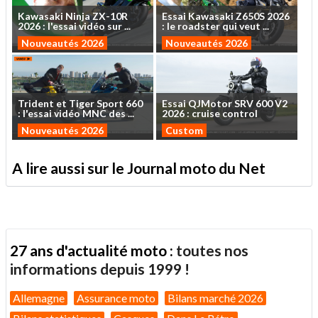
Kawasaki
Ninja
ZX-10R
Essai
Kawasaki
Z650S
2026
2026
:
l'essai
vidéo
sur
...
:
le
roadster
qui
veut
...
Nouveautés 2026
Nouveautés 2026
Trident
et
Tiger
Sport
660
Essai
QJMotor
SRV
600
V2
:
l'essai
vidéo
MNC
des
...
2026
:
cruise
control
Nouveautés 2026
Custom
A lire aussi sur le Journal moto du Net
27 ans d'actualité moto :
toutes nos
informations depuis 1999 !
Allemagne
Assurance moto
Bilans marché 2026