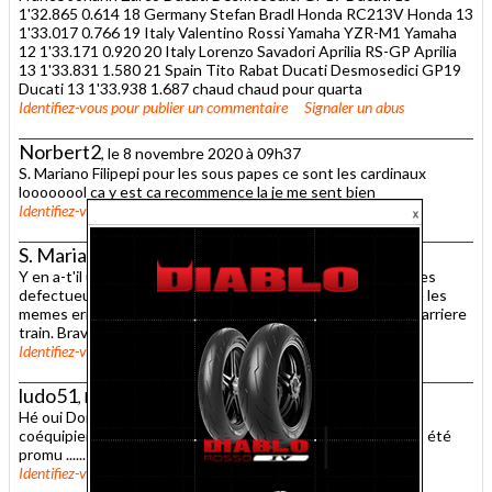
1'32.865 0.614 18 Germany Stefan Bradl Honda RC213V Honda 13
1'33.017 0.766 19 Italy Valentino Rossi Yamaha YZR-M1 Yamaha
12 1'33.171 0.920 20 Italy Lorenzo Savadori Aprilia RS-GP Aprilia
13 1'33.831 1.580 21 Spain Tito Rabat Ducati Desmosedici GP19
Ducati 13 1'33.938 1.687 chaud chaud pour quarta
Identifiez-vous
pour publier un commentaire
Signaler un abus
Norbert2
, le 8 novembre 2020 à 09h37
S. Mariano Filipepi pour les sous papes ce sont les cardinaux
loooooool ca y est ca recommence la je me sent bien
Identifiez-vous
pour publier un commentaire
Signaler un abus
S. Mariano Filipepi
, le 8 novembre 2020 à 02h21
Y en a-t'il un parmis vous qui connait la Marque des soupapes
defectueuses? Que CA nous serve, au moins, a ne pas faire les
memes erreures. Quand a pool, il a internet a surveiller son arriere
train. Bravo Jojo.
Identifiez-vous
pour publier un commentaire
Signaler un abus
ludo51
, le 7 novembre 2020 à 23h01
Hé oui Domes31 .....Et je ne te parle même pas de son futur
coéquipier Bagnaia qui est encore plus brillant depuis qu'il a été
promu ......
Identifiez-vous
pour publier un commentaire
Signaler un abus