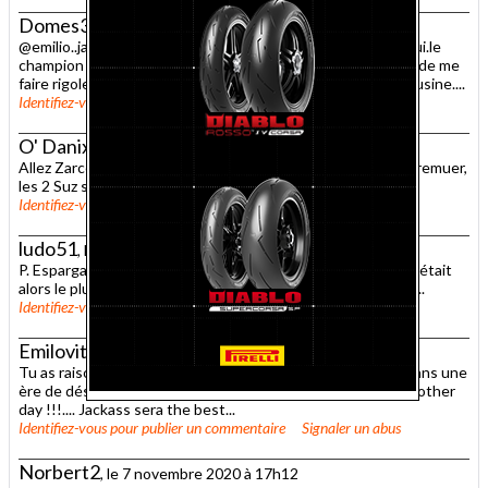
Domes31
, le 7 novembre 2020 à 21h19
@emilio..jackass....celui qui c est fait broyé par Z5 aujourd’hui.le
champion du monde de sa rue?...mdr...il a au moins le mérite de me
faire rigoler.quand je pense que ce me vas avoir un ducat d usine....
Identifiez-vous
pour publier un commentaire
Signaler un abus
O' Danix
, le 7 novembre 2020 à 19h23
Allez Zarco, fait lui les freins au Popol....Quarta, va falloir se remuer,
les 2 Suz sont déjà loin devant...go go les frenchies.
Identifiez-vous
pour publier un commentaire
Signaler un abus
ludo51
, le 7 novembre 2020 à 17h59
P. Espargaro a surtout bien joué en suivant Rins en Q2 , qui était
alors le plus rapide de la bande ..... Une pôle à la Popol quoi ....
Identifiez-vous
pour publier un commentaire
Signaler un abus
Emilovitch Karayzinov
, le 7 novembre 2020 à 17h42
Tu as raison Nono.... Le covid + Polichiolito, nous entrons dans une
ère de désolation post-nucléaire... But Tomorrow will be another
day !!!.... Jackass sera the best...
Identifiez-vous
pour publier un commentaire
Signaler un abus
Norbert2
, le 7 novembre 2020 à 17h12