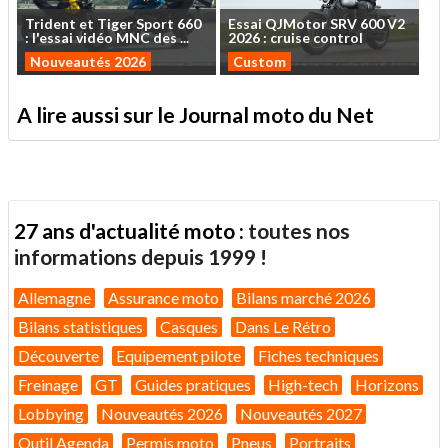
Trident
et
Tiger
Sport
660
Essai
QJMotor
SRV
600
V2
:
l'essai
vidéo
MNC
des
...
2026
:
cruise
control
Nouveautés 2026
Custom
A lire aussi sur le Journal moto du Net
27 ans d'actualité moto :
toutes nos
informations depuis 1999 !
Allemagne
Assurance moto
Bilans marché 2026
Bilans statistiques
Casques
Dans Le Rétro
Découverte
Equipement pilote
Fiches techniques
Freinage
GT
Guides pratiques
High-tech
Horizons
Lobbying
Nouveautés 2026
Nouveautés 2027
Outil Agenda
Permis moto
Pneus
Portraits