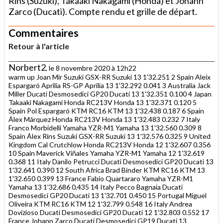
Rins (Suzuki), Takaaki Nakagami (Honda) et Johann
Zarco (Ducati). Compte rendu et grille de départ.
Commentaires
Retour à l'article
Norbert2
, le 8 novembre 2020 à 12h22
warm up Joan Mir Suzuki GSX-RR Suzuki 13 1'32.251 2 Spain Aleix
Espargaró Aprilia RS-GP Aprilia 13 1'32.292 0.041 3 Australia Jack
Miller Ducati Desmosedici GP20 Ducati 13 1'32.351 0.100 4 Japan
Takaaki Nakagami Honda RC213V Honda 13 1'32.371 0.120 5
Spain Pol Espargaró KTM RC16 KTM 13 1'32.438 0.187 6 Spain
Álex Márquez Honda RC213V Honda 13 1'32.483 0.232 7 Italy
Franco Morbidelli Yamaha YZR-M1 Yamaha 13 1'32.560 0.309 8
Spain Álex Rins Suzuki GSX-RR Suzuki 13 1'32.576 0.325 9 United
Kingdom Cal Crutchlow Honda RC213V Honda 12 1'32.607 0.356
10 Spain Maverick Viñales Yamaha YZR-M1 Yamaha 12 1'32.619
0.368 11 Italy Danilo Petrucci Ducati Desmosedici GP20 Ducati 13
1'32.641 0.390 12 South Africa Brad Binder KTM RC16 KTM 13
1'32.650 0.399 13 France Fabio Quartararo Yamaha YZR-M1
Yamaha 13 1'32.686 0.435 14 Italy Pecco Bagnaia Ducati
Desmosedici GP20 Ducati 13 1'32.701 0.450 15 Portugal Miguel
Oliveira KTM RC16 KTM 12 1'32.799 0.548 16 Italy Andrea
Dovizioso Ducati Desmosedici GP20 Ducati 12 1'32.803 0.552 17
France Johann Zarco Ducati Desmosedici GP19 Ducati 13