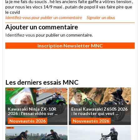
la je me fais du soucis . hé les anciens faite gaffe a vôtres tension ,
pour nous les viocs 14/9 maxi . putain de popol il vas faire pire que
le covid
Identifiez-vous
pour publier un commentaire
Signaler un abus
Ajouter un commentaire
Identifiez-vous
pour publier un commentaire.
Inscription Newsletter MNC
Les derniers essais MNC
Kawasaki
Ninja
ZX-10R
Essai
Kawasaki
Z650S
2026
2026
:
l'essai
vidéo
sur
...
:
le
roadster
qui
veut
...
Nouveautés 2026
Nouveautés 2026