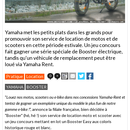
Yamaha met les petits plats dans les grands pour
promouvoir son service de location de motos et de
scooters en cette période estivale. Un jeu concours
fait gagner une série spéciale de Booster électrique,
tandis qu'un véhicule de remplacement peut être
loué via Yamaha Rent.
Imprimer
Envoyer
Partager
Partager
0
+
Pratique
Location
cet
sur
sur
article
Twitter
Facebook
YAMAHA
BOOSTER
à
un
"
Louez nos motos, scooters ou e-bike dans nos concessions Yamaha-Rent et
ami
tentez de gagner un exemplaire unique du modèle le plus fun de notre
gamme e-bike !
", annonce la filiale française, bien décidée à
"Booster" (hé, hé !) son service de location moto et scooter avec
un jeu concours mettant en lot un Booster Easy aux coloris
historique rouge et blanc.