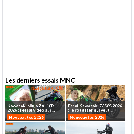
.
.
Les derniers essais MNC
Kawasaki
Ninja
ZX-10R
Essai
Kawasaki
Z650S
2026
2026
:
l'essai
vidéo
sur
...
:
le
roadster
qui
veut
...
Nouveautés 2026
Nouveautés 2026