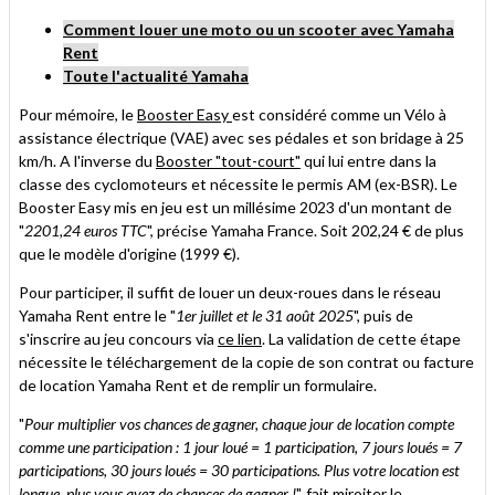
Comment louer une moto ou un scooter avec Yamaha
Rent
Toute l'actualité Yamaha
Pour mémoire, le
Booster Easy
est considéré comme un Vélo à
assistance électrique (VAE) avec ses pédales et son bridage à 25
km/h. A l'inverse du
Booster "tout-court"
qui lui entre dans la
classe des cyclomoteurs et nécessite le permis AM (ex-BSR). Le
Booster Easy mis en jeu est un millésime 2023 d'un montant de
"
2201,24 euros TTC
", précise Yamaha France. Soit 202,24 € de plus
que le modèle d'origine (1999 €).
Pour participer, il suffit de louer un deux-roues dans le réseau
Yamaha Rent entre le "
1er juillet et le 31 août 2025
", puis de
s'inscrire au jeu concours via
ce lien
. La validation de cette étape
nécessite le téléchargement de la copie de son contrat ou facture
de location Yamaha Rent et de remplir un formulaire.
"
Pour multiplier vos chances de gagner, chaque jour de location compte
comme une participation : 1 jour loué = 1 participation, 7 jours loués = 7
participations, 30 jours loués = 30 participations. Plus votre location est
longue, plus vous avez de chances de gagner !
", fait miroiter le