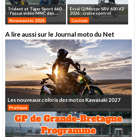
Trident
et
Tiger
Sport
660
Essai
QJMotor
SRV
600
V2
:
l'essai
vidéo
MNC
des
...
2026
:
cruise
control
Nouveautés 2026
Custom
A lire aussi sur le Journal moto du Net
Les
nouveaux
coloris
des
motos
Kawasaki
2027
Pratique