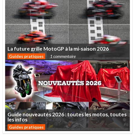
La
future
grille
MotoGP
à
la
mi-saison
2026
Guides pratiques
1 commentaire
Guide
nouveautés
2026
:
toutes
les
motos,
toutes
les
infos
Guides pratiques