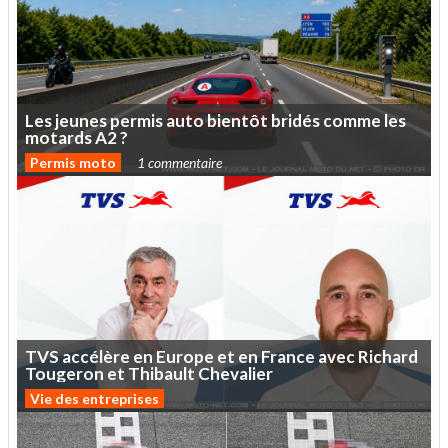
Les
jeunes
permis
auto
bientôt
bridés
comme
les
motards
A2
?
Permis moto
1 commentaire
TVS
accélère
en
Europe
et
en
France
avec
Richard
Tougeron
et
Thibault
Chevalier
Vie des entreprises