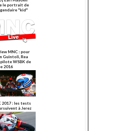
e le portrait de
égendaire "kid"
view MNC : pour
n Guintoli, Rea
e pilote WSBK de
ée 2016
2017 : les tests
ursuivent à Jerez