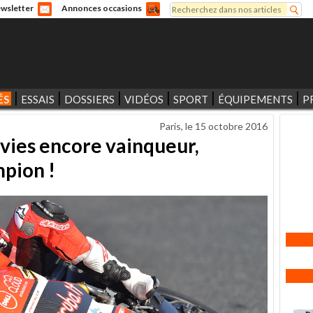
Rechercher
wsletter
Annonces occasions
Formulaire de recherche
ÉS
ESSAIS
DOSSIERS
VIDÉOS
SPORT
ÉQUIPEMENTS
P
Paris, le
15 octobre 2016
vies encore vainqueur,
pion !