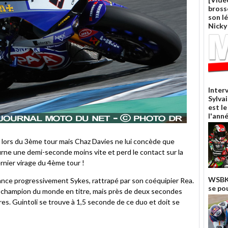
bross
son l
Nicky
Inter
Sylvai
est l
l'ann
 lors du 3ème tour mais Chaz Davies ne lui concède que
rne une demi-seconde moins vite et perd le contact sur la
rnier virage du 4ème tour !
WSBK 
ance progressivement Sykes, rattrapé par son coéquipier Rea.
se po
 champion du monde en titre, mais près de deux secondes
es. Guintoli se trouve à 1,5 seconde de ce duo et doit se