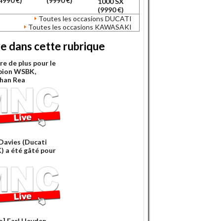
4990 €)
(9990 €)
1000 SX
(9990 €)
Toutes les occasions DUCATI
Toutes les occasions KAWASAKI
re dans cette rubrique
re de plus pour le
pion WSBK,
han Rea
Davies (Ducati
 a été gâté pour
o] Earl Hayden