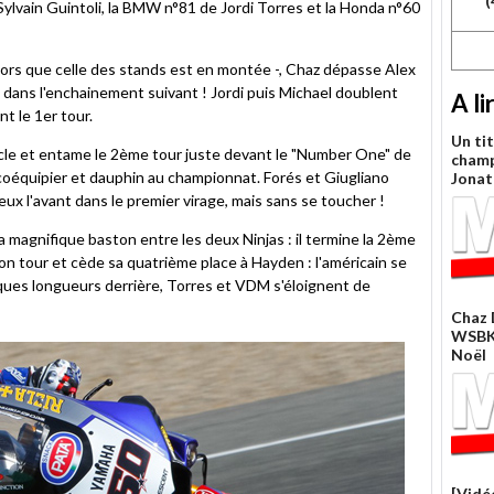
(
ylvain Guintoli, la BMW n°81 de Jordi Torres et la Honda n°60
lors que celle des stands est en montée -, Chaz dépasse Alex
e dans l'enchainement suivant ! Jordi puis Michael doublent
A li
t le 1er tour.
Un tit
ucle et entame le 2ème tour juste devant le "Number One" de
cham
n coéquipier et dauphin au championnat. Forés et Giugliano
Jonat
eux l'avant dans le premier virage, mais sans se toucher !
 magnifique baston entre les deux Ninjas : il termine la 2ème
n tour et cède sa quatrième place à Hayden : l'américain se
ques longueurs derrière, Torres et VDM s'éloignent de
Chaz 
WSBK)
Noël
[Vidé