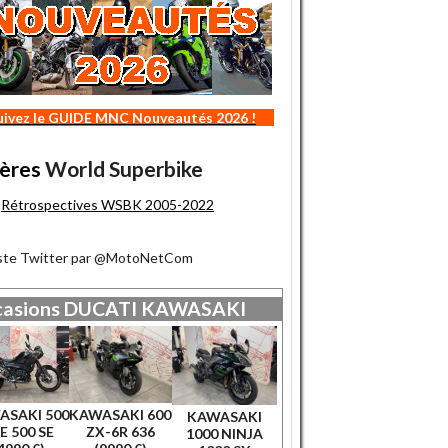
uivez le GUIDE MNC Nouveautés 2026 !
ères
World Superbike
Rétrospectives WSBK 2005-2022
iste Twitter par @MotoNetCom
asions
DUCATI
KAWASAKI
ASAKI 500
KAWASAKI 600
KAWASAKI
E 500 SE
ZX-6R 636
1000 NINJA