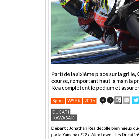
Parti de la sixième place sur la gril
course, remportant haut la main la 
Rea complètent le podium et assurent
Imprime
Env
0
+
Sport
WSBK
2016
cet
sur
article
Twi
DUCATI
à
KAWASAKI
un
ami
Départ :
Jonathan Rea décolle bien mieux que
par la Yamaha n°22 d'Alex Lowes, les Ducati n°