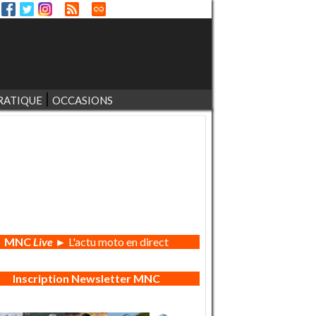
RATIQUE
OCCASIONS
MNC
Live
► L'actu moto en direct
Inscription Newsletter MNC