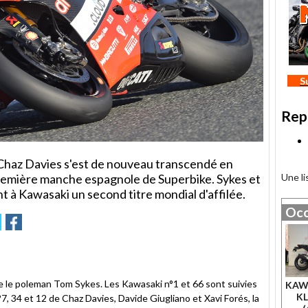
S
Rep
le, Chaz Davies s'est de nouveau transcendé en
première manche espagnole de Superbike. Sykes et
Une l
 à Kawasaki un second titre mondial d'affilée.
Occ
r
oyer
Partager
Partager
sur
tter
Facebook
 le poleman Tom Sykes. Les Kawasaki n°1 et 66 sont suivies
KAW
KL
7, 34 et 12 de Chaz Davies, Davide Giugliano et Xavi Forés, la