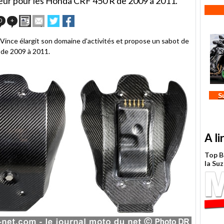
eur pour les Honda CRF 450 R de 2009 à 2011.
Imprimer
Envoyer
Partager
Partager
0
+
cet
sur
sur
article
Twitter
Facebook
Vince élargit son domaine d'activités et propose un sabot de
à
 de 2009 à 2011.
un
ami
S
A li
Top B
la Su