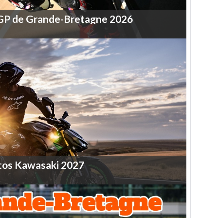
GP
de
Grande-Bretagne
2026
tos
Kawasaki
2027