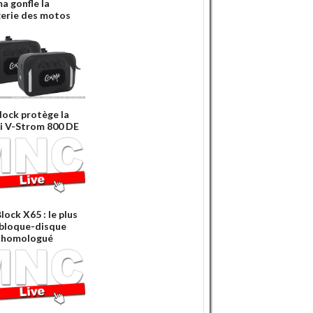
a gonfle la
erie des motos
lock protège la
i V-Strom 800 DE
lock X65 : le plus
 bloque-disque
 homologué