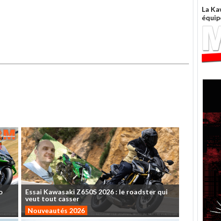
La Ka
équip
o
Essai
Kawasaki
Z650S
2026
:
le
roadster
qui
veut
tout
casser
Nouveautés 2026