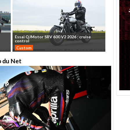
Essai
QJMotor
SRV
600
V2
2026
:
cruise
control
Custom
to du Net