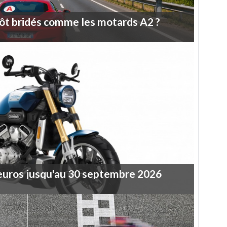
ôt
bridés
comme
les
motards
A2
?
euros
jusqu'au
30
septembre
2026