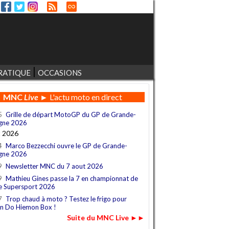
RATIQUE
OCCASIONS
MNC
Live
► L'actu moto en direct
5
Grille de départ MotoGP du GP de Grande-
gne 2026
t 2026
4
Marco Bezzecchi ouvre le GP de Grande-
gne 2026
9
Newsletter MNC du 7 aout 2026
9
Mathieu Gines passe la 7 en championnat de
e Supersport 2026
7
Trop chaud à moto ? Testez le frigo pour
n Do Hiemon Box !
Suite du MNC Live ►►