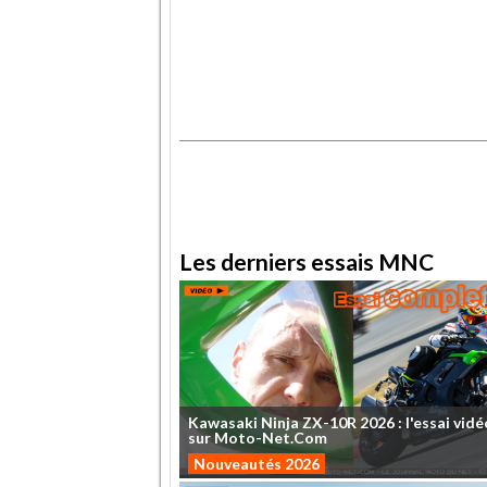
.
.
Les derniers essais MNC
Kawasaki
Ninja
ZX-10R
2026
:
l'essai
vidé
sur
Moto-Net.Com
Nouveautés 2026