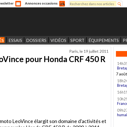
Rechercher
wsletter
Annonces occasions
Formulaire de recherche
ÉS
ESSAIS
DOSSIERS
VIDÉOS
SPORT
ÉQUIPEMENTS
P
Paris, le
19 juillet 2011
oVince pour Honda CRF 450 R
14h3
Breta
7 aoû
18h2
Breta
16h1
10h2
Franc
09h2
humai
moto LeoVince élargit son domaine d'activités et