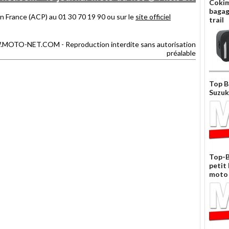
Cokim
bagag
n France (ACP) au 01 30 70 19 90 ou sur le
site officiel
trail
TO-NET.COM - Reproduction interdite sans autorisation
préalable
Top B
Suzuk
Top-B
petit
moto