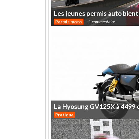
Les
jeunes
permis
auto
bient
Permis moto
1 commentaire
La
Hyosung
GV125X
à
4499
Pratique