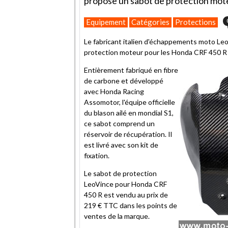
propose un sabot de protection mot
Equipement
Catégories
Protections
Le fabricant italien d'échappements moto Leo
protection moteur pour les Honda CRF 450 R
Entièrement fabriqué en fibre
de carbone et développé
avec Honda Racing
Assomotor, l'équipe officielle
du blason ailé en mondial S1,
ce sabot comprend un
réservoir de récupération. Il
est livré avec son kit de
fixation.
Le sabot de protection
LeoVince pour Honda CRF
450 R est vendu au prix de
219 € TTC dans les points de
ventes de la marque.