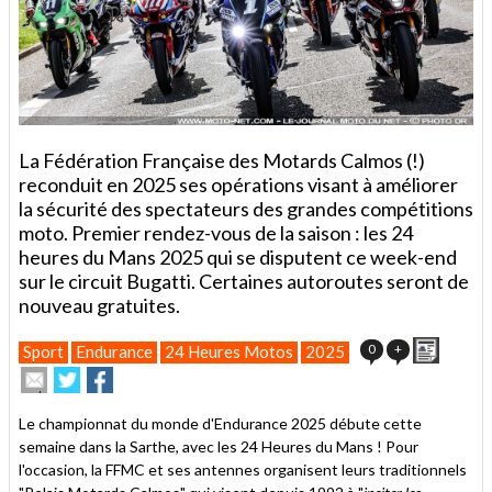
La Fédération Française des Motards Calmos (!)
reconduit en 2025 ses opérations visant à améliorer
la sécurité des spectateurs des grandes compétitions
moto. Premier rendez-vous de la saison : les 24
heures du Mans 2025 qui se disputent ce week-end
sur le circuit Bugatti. Certaines autoroutes seront de
nouveau gratuites.
Imprim
0
+
Sport
Endurance
24 Heures Motos
2025
Envoyer
Partager
Partager
cet
sur
sur
article
Twitter
Facebook
Le championnat du monde d'Endurance 2025 débute cette
à
semaine dans la Sarthe, avec les 24 Heures du Mans ! Pour
un
l'occasion, la FFMC et ses antennes organisent leurs traditionnels
ami