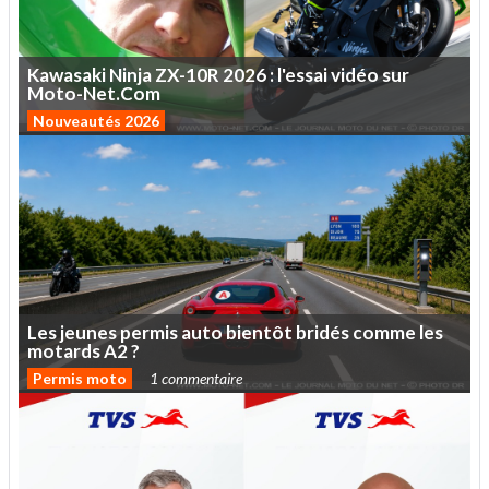
Kawasaki
Ninja
ZX-10R
2026
:
l'essai
vidéo
sur
Moto-Net.Com
Nouveautés 2026
Les
jeunes
permis
auto
bientôt
bridés
comme
les
motards
A2
?
Permis moto
1 commentaire