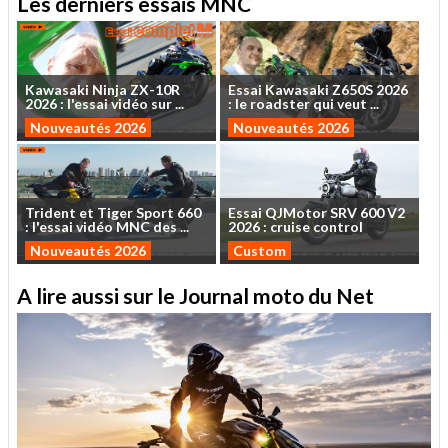
Les derniers essais MNC
Kawasaki
Ninja
ZX-10R
Essai
Kawasaki
Z650S
2026
2026
:
l'essai
vidéo
sur
...
:
le
roadster
qui
veut
...
Nouveautés 2026
Nouveautés 2026
Trident
et
Tiger
Sport
660
Essai
QJMotor
SRV
600
V2
:
l'essai
vidéo
MNC
des
...
2026
:
cruise
control
Nouveautés 2026
Custom
A lire aussi sur le Journal moto du Net