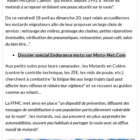
"Relais Motards Calmos" qui visent depuis 1992 à "
inciter les
motards à se reposer en faisant une pause sécurité sur la route
".
De ce vendredi 18 avril au dimanche 20, sept relais accueillerons
les motards migrateurs afin de leur proposer
un large choix de
services : nettoyage des visières, graissage des chaînes, petites réparations
éventuelles, vérification des pneumatiques, restauration, pause café, salon
du bien être…
".
Dossier spécial Endurance moto sur Moto-Net.Com
Aux petits soins pour leurs camarades , les Motards en Colère
(contre le contrôle technique, les ZFE, les nids de poule, etc.)
cherchent à combattre "
la fatigue liée aux longs trajets (qui) peut
affecter leurs réflexes et réduire leur vigilance
" et se ressent au guidon
comme au volant…
La FFMC met ainsi en place "
un dispositif de prévention, diffusant des
messages de sensibilisation à une population particulièrement vulnérable
sur la route
" : les motards, oui, qui peuvent en plus
surprendre les
automobilistes, souvent peu habitués à partager la route avec un afflux
massif de motards
".