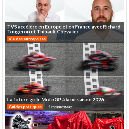
TVS
accélère
en
Europe
et
en
France
avec
Richard
Tougeron
et
Thibault
Chevalier
Vie des entreprises
La
future
grille
MotoGP
à
la
mi-saison
2026
Guides pratiques
1 commentaire