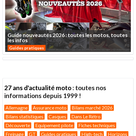
Guide
nouveautés
2026
:
toutes
les
motos,
toutes
les
infos
Guides pratiques
27 ans d'actualité moto :
toutes nos
informations depuis 1999 !
Allemagne
Assurance moto
Bilans marché 2026
Bilans statistiques
Casques
Dans Le Rétro
Découverte
Equipement pilote
Fiches techniques
Freinage
GT
Guides pratiques
High-tech
Horizons