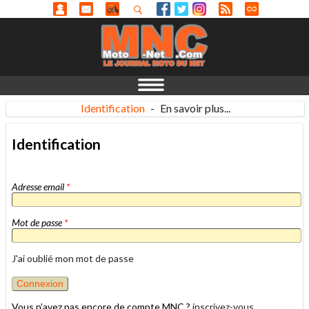
Identification
-
En savoir plus...
Identification
Adresse email
*
Mot de passe
*
J'ai oublié mon mot de passe
Vous n'avez pas encore de compte MNC ?
inscrivez-vous