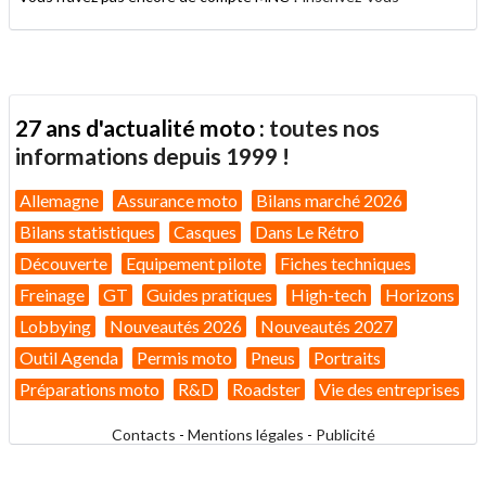
27 ans d'actualité moto :
toutes nos
informations depuis 1999 !
Allemagne
Assurance moto
Bilans marché 2026
Bilans statistiques
Casques
Dans Le Rétro
Découverte
Equipement pilote
Fiches techniques
Freinage
GT
Guides pratiques
High-tech
Horizons
Lobbying
Nouveautés 2026
Nouveautés 2027
Outil Agenda
Permis moto
Pneus
Portraits
Préparations moto
R&D
Roadster
Vie des entreprises
Contacts
-
Mentions légales
-
Publicité