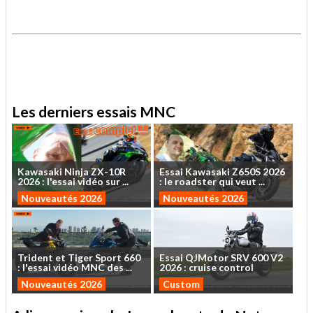
.
.
Les derniers essais MNC
Kawasaki
Ninja
ZX-10R
Essai
Kawasaki
Z650S
2026
2026
:
l'essai
vidéo
sur
...
:
le
roadster
qui
veut
...
Nouveautés 2026
Nouveautés 2026
Trident
et
Tiger
Sport
660
Essai
QJMotor
SRV
600
V2
:
l'essai
vidéo
MNC
des
...
2026
:
cruise
control
Nouveautés 2026
Custom