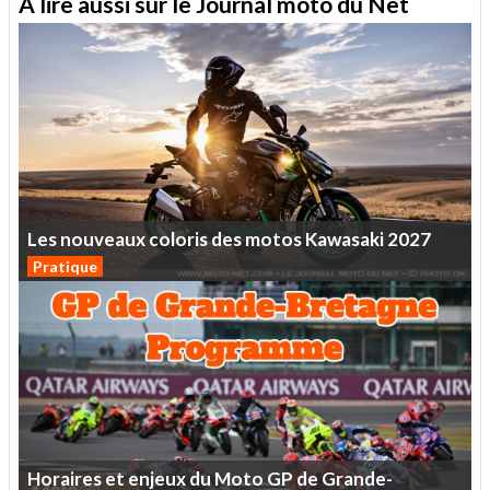
A lire aussi sur le Journal moto du Net
Les
nouveaux
coloris
des
motos
Kawasaki
2027
Pratique
Horaires
et
enjeux
du
Moto
GP
de
Grande-