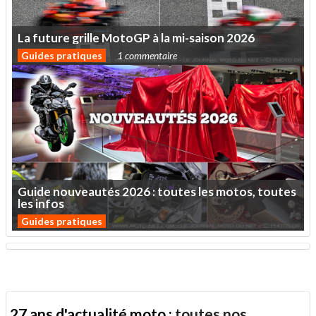
La
future
grille
MotoGP
à
la
mi-saison
2026
Guides pratiques
1 commentaire
Guide
nouveautés
2026
:
toutes
les
motos,
toutes
les
infos
Guides pratiques
27 ans d'actualité moto :
toutes nos