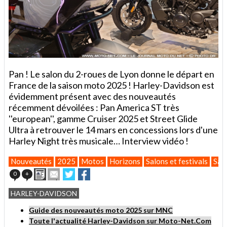
Pan ! Le salon du 2-roues de Lyon donne le départ en
France de la saison moto 2025 ! Harley-Davidson est
évidemment présent avec des nouveautés
récemment dévoilées : Pan America ST très
''european'', gamme Cruiser 2025 et Street Glide
Ultra à retrouver le 14 mars en concessions lors d'une
Harley Night très musicale… Interview vidéo !
Nouveautés
2025
Motos
Horizons
Salons et festivals
Sal
Imprimer
Envoyer
Partager
Partager
0
+
cet
sur
sur
article
Twitter
Facebook
HARLEY-DAVIDSON
à
un
Guide des nouveautés moto 2025 sur MNC
ami
Toute l'actualité Harley-Davidson sur Moto-Net.Com