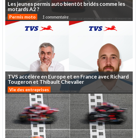
Les
jeunes
permis
auto
bientôt
bridés
comme
les
motards
A2
?
Permis moto
1 commentaire
TVS
accélère
en
Europe
et
en
France
avec
Richard
Tougeron
et
Thibault
Chevalier
Vie des entreprises