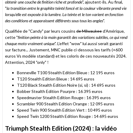
obtenir une couche de finition riche et profonde
", ajoutent-ils. Au final,
"
la transition entre le graphite teinté foncé et la couleur vibrante prend vie
lorsqu'elle est exposée à la lumière. La teinte et le ton varient en fonction
des conditions et apparaissent différents sous tous les angles
".
Qualifiée de "Candy" par leurs cousins
de Milwaukee
d’Amérique,
cette "
finition peinte à la main garantit des variations subtiles, ce qui rend
chaque moto vraiment unique
". L’effet "wow" lui aussi serait garanti
sur facture... Justement, MNC publie ci-dessous les tarifs (+600
euros Vs modèle standard) et les coloris de ces nouveautés 2024.
Attention, 2024 "only" !
Bonneville T100 Stealth Edition Bleue : 12 195 euros
T120 Stealth Edition Bleue : 14 695 euros
T120 Black Stealth Edition Noire (si, si) : 14 695 euros
Bobber Stealth Edition Pourpre : 16 395 euros
Speedmaster Stealth Edition Rouge : 16 395 euros
Scrambler 900 Stealth Edition Orange : 12 095 euros
Speed Twin 900 Stealth Edition Vert : 10 495 euros
Speed Twin 1200 Stealth Edition Rouge : 14 695 euros
Triumph Stealth Edition (2024) : la vidéo