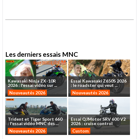
.
.
Les derniers essais MNC
Kawasaki
Ninja
ZX-10R
Essai
Kawasaki
Z650S
2026
2026
:
l'essai
vidéo
sur
...
:
le
roadster
qui
veut
...
Nouveautés 2026
Nouveautés 2026
Trident
et
Tiger
Sport
660
Essai
QJMotor
SRV
600
V2
:
l'essai
vidéo
MNC
des
...
2026
:
cruise
control
Nouveautés 2026
Custom