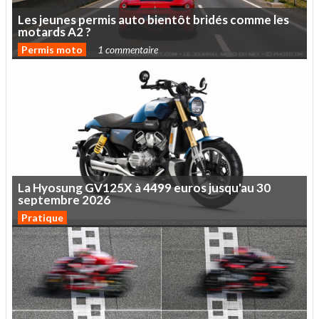
Les
jeunes
permis
auto
bientôt
bridés
comme
les
motards
A2
?
Permis moto
1 commentaire
La
Hyosung
GV125X
à
4499
euros
jusqu'au
30
septembre
2026
Pratique