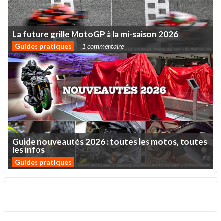
La
future
grille
MotoGP
à
la
mi-saison
2026
Guides pratiques
1 commentaire
Guide
nouveautés
2026
:
toutes
les
motos,
toutes
les
infos
Guides pratiques