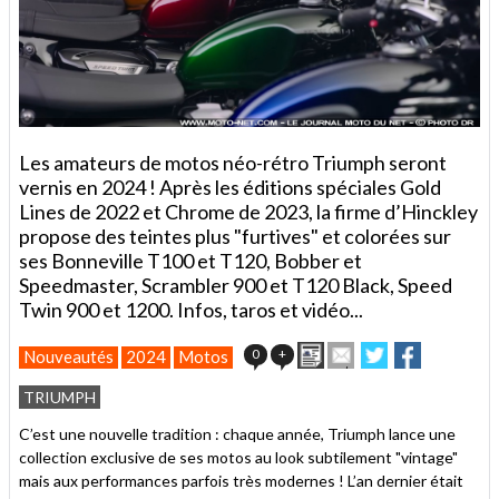
Les amateurs de motos néo-rétro Triumph seront
vernis en 2024 ! Après les éditions spéciales Gold
Lines de 2022 et Chrome de 2023, la firme d’Hinckley
propose des teintes plus "furtives" et colorées sur
ses Bonneville T100 et T120, Bobber et
Speedmaster, Scrambler 900 et T120 Black, Speed
Twin 900 et 1200. Infos, taros et vidéo...
Imprimer
Envoyer
Partager
Partager
0
+
Nouveautés
2024
Motos
cet
sur
sur
article
Twitter
Facebook
TRIUMPH
à
un
C’est une nouvelle tradition : chaque année, Triumph lance une
ami
collection exclusive de ses motos au look subtilement "vintage"
mais aux performances parfois très modernes ! L’an dernier était