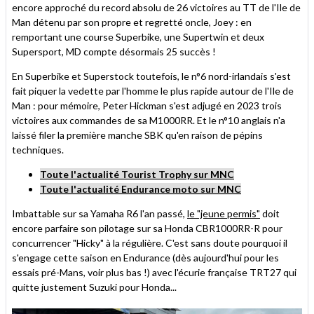
encore approché du record absolu de 26 victoires au TT de l'Ile de
Man détenu par son propre et regretté oncle, Joey : en
remportant une course Superbike, une Supertwin et deux
Supersport, MD compte désormais 25 succès !
En Superbike et Superstock toutefois, le n°6 nord-irlandais s'est
fait piquer la vedette par l'homme le plus rapide autour de l'Ile de
Man : pour mémoire, Peter Hickman s'est adjugé en 2023 trois
victoires aux commandes de sa M1000RR. Et le n°10 anglais n'a
laissé filer la première manche SBK qu'en raison de pépins
techniques.
Toute l'actualité Tourist Trophy sur MNC
Toute l'actualité Endurance moto sur MNC
Imbattable sur sa Yamaha R6 l'an passé,
le "jeune permis"
doit
encore parfaire son pilotage sur sa Honda CBR1000RR-R pour
concurrencer "Hicky" à la régulière. C'est sans doute pourquoi il
s'engage cette saison en Endurance (dès aujourd'hui pour les
essais pré-Mans, voir plus bas !) avec l'écurie française TRT27 qui
quitte justement Suzuki pour Honda...