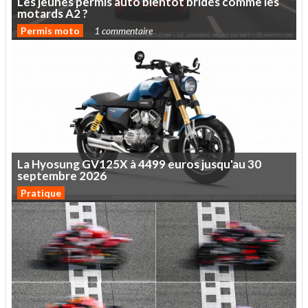
Les
jeunes
permis
auto
bientôt
bridés
comme
les
motards
A2
?
Permis moto
1 commentaire
La
Hyosung
GV125X
à
4499
euros
jusqu'au
30
septembre
2026
Pratique