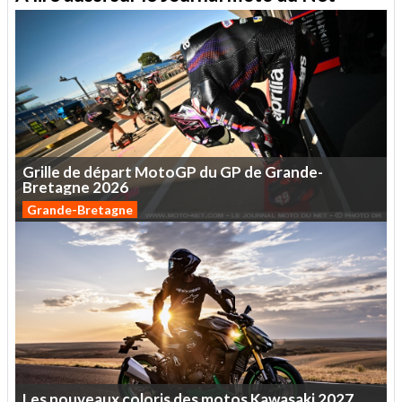
Grille
de
départ
MotoGP
du
GP
de
Grande-
Bretagne
2026
Grande-Bretagne
Les
nouveaux
coloris
des
motos
Kawasaki
2027