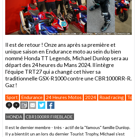
Il est de retour ! Onze ans après sa première et
unique saison en Endurance moto au sein du bien
nommé Honda TT Legends, Michael Dunlop sera au
départ des 24 heures du Mans 2024. Il intègre
l'équipe TRT27 qui a changé cet hiver sa
traditionnelle GSX-R1000 contre une CBR1000RR-R.
Gaz !
Sport
Endurance
24 Heures Motos
2024
Road racing
Tour
Imprimer
Envoyer
Partager
Partager
0
+
cet
sur
sur
article
Twitter
Facebook
HONDA
CBR1000RR FIREBLADE
à
un
Il est le dernier membre - très - actif de la "famous" famille Dunlop.
ami
Il y a bientôt un an lors du dernier Tourist Trophy, Michael s'est