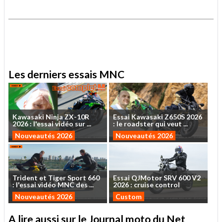
.
.
Les derniers essais MNC
Kawasaki
Ninja
ZX-10R
Essai
Kawasaki
Z650S
2026
2026
:
l'essai
vidéo
sur
...
:
le
roadster
qui
veut
...
Nouveautés 2026
Nouveautés 2026
Trident
et
Tiger
Sport
660
Essai
QJMotor
SRV
600
V2
:
l'essai
vidéo
MNC
des
...
2026
:
cruise
control
Nouveautés 2026
Custom
A lire aussi sur le Journal moto du Net