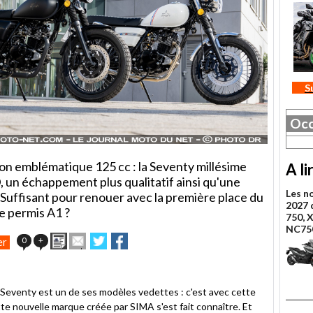
S
Occ
on emblématique 125 cc : la Seventy millésime
A li
 un échappement plus qualitatif ainsi qu'une
Les n
 Suffisant pour renouer avec la première place du
2027 
e permis A1 ?
750, 
NC75
Imprimer
Envoyer
Partager
Partager
0
+
er
cet
sur
sur
article
Twitter
Facebook
à
un
a Seventy est un de ses modèles vedettes : c'est avec cette
ami
tte nouvelle marque créée par SIMA s'est fait connaître. Et