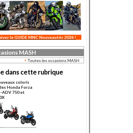
uivez le GUIDE MNC Nouveautés 2026 !
asions
MASH
Toutes les occasions MASH
re dans cette rubrique
ouveaux coloris
des Honda Forza
X-ADV 750 et
0X