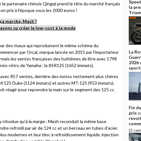
Speed
r le partenaire chinois Qingqi prend la tête du marché français
la pr
son prix à l'époque sous les 2000 euros !
Trium
ça marche, Mash ?
 avons su créer le low-cost à la mode
par des rivaux qui reproduisent le même schéma du
La Roy
ommencer par Orcal, marque lancée en 2015 par l'importateur
Guerr
rmais les ventes françaises des huitièmes de litre avec 1798
2026 
ve néo-rétro de Yamaha : la XSR125 (1652 immats).
sport
on avec 857 ventes, derrière des motos nettement plus chères
 125 Duke (1124 immats) et autres MT-125 (953 immats).
it réagir pour reprendre la main sur le segment des 125 cc
Fin d
prix 
revoi
y n'évolue qu'à la marge : Mash reconduit la même base
comme
dre refroidi par air de 124 cc et un berceau en tubes d'acier.
(2 co
lus modernes et leur bloc à refroidissement liquide, injection