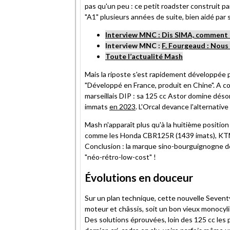
pas qu'un peu : ce petit roadster construit pa
"A1" plusieurs années de suite, bien aidé par 
Interview MNC : Dis SIMA, comment 
Interview MNC :
F. Fourgeaud : Nous
Toute l’actualité Mash
Mais la riposte s'est rapidement développée 
"Développé en France, produit en Chine". A c
marseillais DIP : sa 125 cc Astor domine déso
immats
en 2023
. L'Orcal devance l'alternati
Mash n'apparaît plus qu'à la huitième positi
comme les Honda CBR125R (1439 imats), KTM
Conclusion : la marque sino-bourguignogne do
"néo-rétro-low-cost" !
Évolutions en douceur
Sur un plan technique, cette nouvelle Sevent
moteur et châssis, soit un bon vieux monocylin
Des solutions éprouvées, loin des 125 cc les p