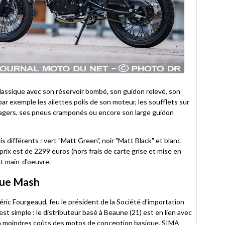
classique avec son réservoir bombé, son guidon relevé, son
par exemple les ailettes polis de son moteur, les soufflets sur
agers, ses pneus cramponés ou encore son large guidon
s différents : vert "Matt Green", noir "Matt Black" et blanc
prix est de 2299 euros (hors frais de carte grise et mise en
et main-d'oeuvre.
rque Mash
ic Fourgeaud, feu le président de la Société d'importation
t simple : le distributeur basé à Beaune (21) est en lien avec
 à moindres coûts des motos de conception basique. SIMA