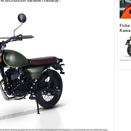
ne distribution variable (Yamaha) !
Fiche
Kawas