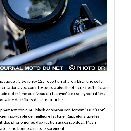
stique : la Seventy 125 reçoit un phare à LED, une selle
mentation avec compte-tours à aiguille et deux petits écrans
ain optimisme au niveau du tachymètre : ses graduations
uzaine de milliers de tours inutiles !
appement cônique : Mash conserve son format "saucisson"
acier inoxydable de meilleure facture. Rappelons que les
t des phénomènes d'oxydation assez rapides... Mash
gévité : une bonne chose, assurément.