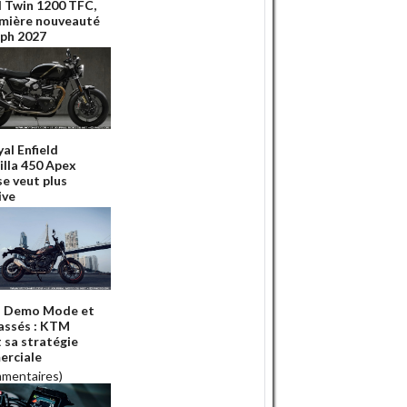
 Twin 1200 TFC,
emière nouveauté
ph 2027
al Enfield
illa 450 Apex
se veut plus
ive
u Demo Mode et
cassés : KTM
t sa stratégie
rciale
mmentaires)