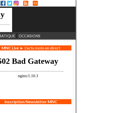
RATIQUE
OCCASIONS
MNC
Live
► L'actu moto en direct
Inscription Newsletter MNC