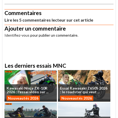
Commentaires
Lire les 5 commentaires lecteur sur cet article
Ajouter un commentaire
Identifiez-vous
pour publier un commentaire.
.
Les derniers essais MNC
Kawasaki
Ninja
ZX-10R
Essai
Kawasaki
Z650S
2026
2026
:
l'essai
vidéo
sur
...
:
le
roadster
qui
veut
...
Nouveautés 2026
Nouveautés 2026