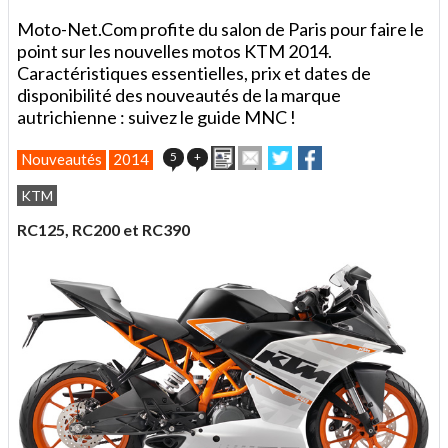
Moto-Net.Com profite du salon de Paris pour faire le
point sur les nouvelles motos KTM 2014.
Caractéristiques essentielles, prix et dates de
disponibilité des nouveautés de la marque
autrichienne : suivez le guide MNC !
Imprimer
Envoyer
Partager
Partager
5
+
Nouveautés
2014
cet
sur
sur
article
Twitter
Facebook
KTM
à
un
RC125, RC200 et RC390
ami