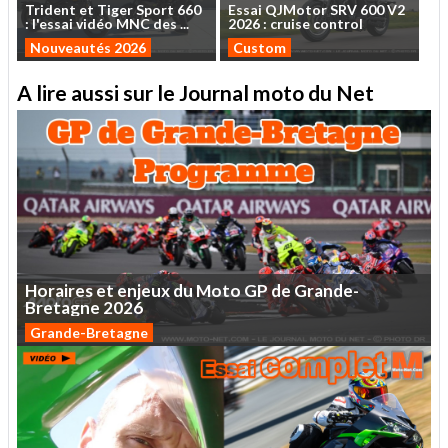
Trident
et
Tiger
Sport
660
Essai
QJMotor
SRV
600
V2
:
l'essai
vidéo
MNC
des
...
2026
:
cruise
control
Nouveautés 2026
Custom
A lire aussi sur le Journal moto du Net
Horaires
et
enjeux
du
Moto
GP
de
Grande-
Bretagne
2026
Grande-Bretagne