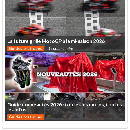
La
future
grille
MotoGP
à
la
mi-saison
2026
Guides pratiques
1 commentaire
Guide
nouveautés
2026
:
toutes
les
motos,
toutes
les
infos
Guides pratiques