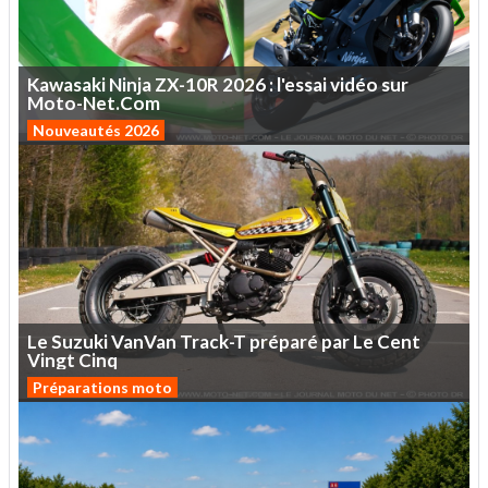
Kawasaki
Ninja
ZX-10R
2026
:
l'essai
vidéo
sur
Moto-Net.Com
Nouveautés 2026
Le
Suzuki
VanVan
Track-T
préparé
par
Le
Cent
Vingt
Cinq
Préparations moto