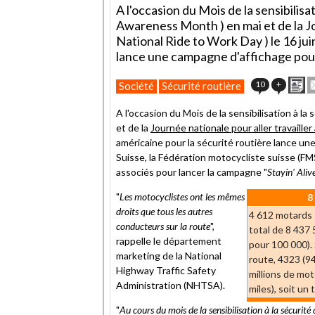
A l'occasion du Mois de la sensibilis
Awareness Month ) en mai et de la Jou
National Ride to Work Day ) le 16 jui
lance une campagne d'affichage pour
Im
10
+
Société
Sécurité routière
c
ar
A l'occasion du Mois de la sensibilisation à la
à
et de la
Journée nationale pour aller travailler
u
américaine pour la sécurité routière lance un
a
Suisse, la Fédération motocycliste suisse (FM
associés pour lancer la campagne "
Stayin' Aliv
"
Les motocyclistes ont les mêmes
8
droits que tous les autres
4 612 motards 
conducteurs sur la route
",
total de 8 437
rappelle le département
pour 100 000).
marketing de la National
route, 4323 (9
Highway Traffic Safety
millions de mot
Administration (NHTSA).
miles), soit un
"
Au cours du mois de la sensibilisation à la sécurité 