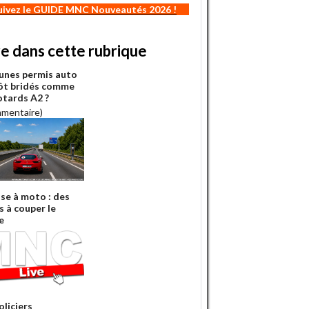
uivez le GUIDE MNC Nouveautés 2026 !
re dans cette rubrique
eunes permis auto
ôt bridés comme
otards A2 ?
mmentaire)
sse à moto : des
s à couper le
e
oliciers