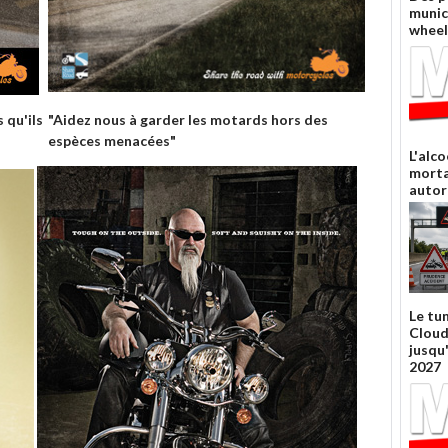
munic
wheel
 qu'ils
"Aidez nous à garder les motards hors des
espèces menacées"
L'alco
morta
autor
Le tu
Cloud
jusqu
2027