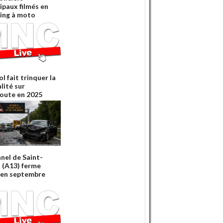
ipaux filmés en
ing à moto
ol fait trinquer la
lité sur
oute en 2025
nnel de Saint-
 (A13) ferme
'en septembre