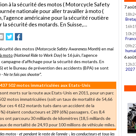
ation à la sécurité des motos ( Motorcycle Safety
7 aoû
rnée nationale pour aller travailler à moto (
18h2
n, l'agence américaine pour la sécurité routière
Breta
 la sécurité des motards. En Suisse,…
16h1
10h2
primer
Envoyer
Partager
Partager
Franc
et
sur
sur
ticle
Twitter
Facebook
09h2
 sécurité des motos (
Motorcycle Safety Awareness Month
) en mai
humai
 à moto
(
National Ride to Work Day
) le 16 juin, l'agence
n
6 aoû
e campagne d'affichage pour la sécurité des motards. En
mi
12h3
S) et le Bureau de prévention des accidents (BPA) se sont
2027
e - Ne te fais pas shooter
".
 437 502 motos immatriculées aux Etats-Unis
sont morts sur la route aux Etats-Unis en 2011, pour un parc
 502 motos immatriculées (soit un taux de mortalité de 54,66
Sur ces 4 612 motards tués dans un accident de la
4%) étaient conducteurs et 289 (6%) passagers. Ces 8,4
os ont parcouru 30 milliards de kilomètres (18,5 milliards de
 taux de mortalité de 24,93 pour 100 millions de véhicule-miles.
des motos - et pendant le reste de l'année -, les conducteurs et tous les