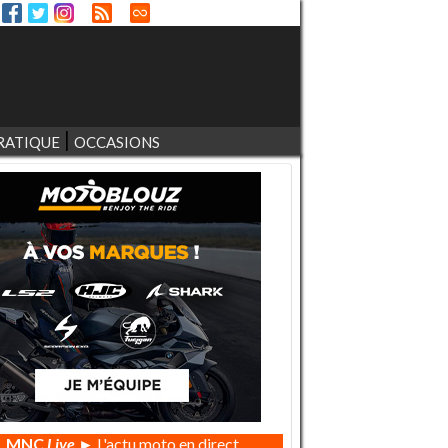
RATIQUE
OCCASIONS
MNC
Live
► L'actu moto en direct