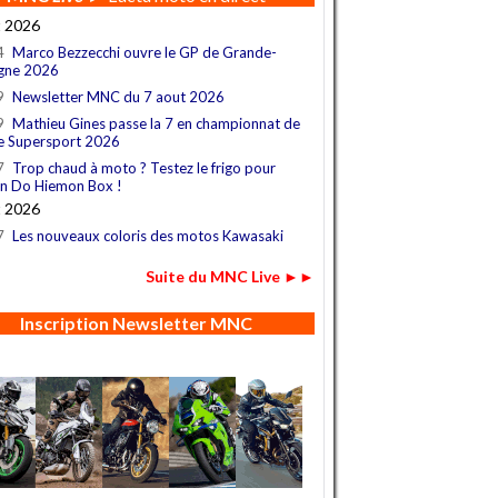
t 2026
4
Marco Bezzecchi ouvre le GP de Grande-
gne 2026
9
Newsletter MNC du 7 aout 2026
9
Mathieu Gines passe la 7 en championnat de
e Supersport 2026
7
Trop chaud à moto ? Testez le frigo pour
n Do Hiemon Box !
t 2026
7
Les nouveaux coloris des motos Kawasaki
Suite du MNC Live ►►
Inscription Newsletter MNC