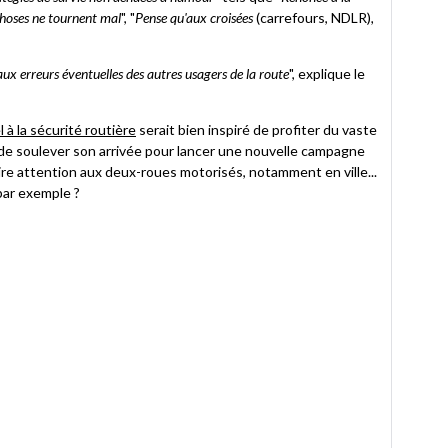
choses ne tournent mal
", "
Pense qu'aux croisées
(carrefours, NDLR)
,
 aux erreurs éventuelles des autres usagers de la route
", explique le
 à la sécurité routière
serait bien inspiré de profiter du vaste
de soulever son arrivée pour lancer une nouvelle campagne
aire attention aux deux-roues motorisés, notamment en ville...
par exemple ?