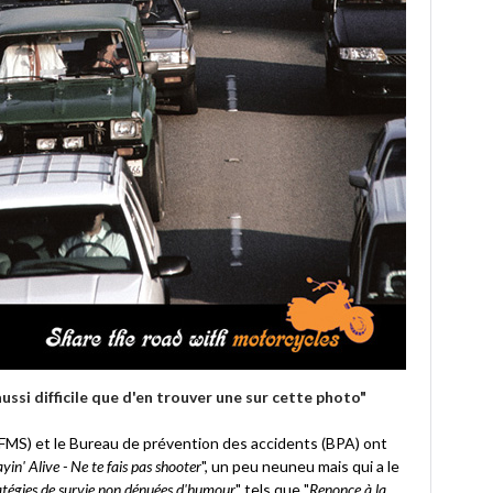
ssi difficile que d'en trouver une sur cette photo"
(FMS) et le Bureau de prévention des accidents (BPA) ont
yin' Alive - Ne te fais pas shooter
", un peu neuneu mais qui a le
atégies de survie non dénuées d'humour
" tels que "
Renonce à la