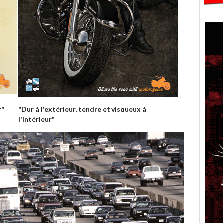
r"
"Dur à l'extérieur, tendre et visqueux à
l'intérieur"