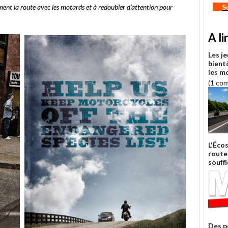
ment la route avec les motards et à redoubler d'attention pour
S
A li
Les j
bient
les m
(1 co
L'Éco
route
souffl
Des p