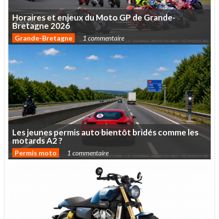
Horaires
et
enjeux
du
Moto
GP
de
Grande-
Bretagne
2026
Grande-Bretagne
1 commentaire
Les
jeunes
permis
auto
bientôt
bridés
comme
les
motards
A2
?
Permis moto
1 commentaire