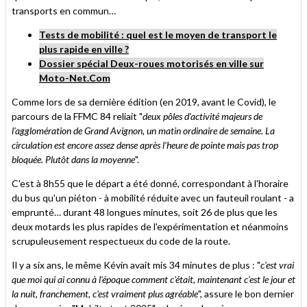
transports en commun…
Tests de mobilité : quel est le moyen de transport le
plus rapide en ville ?
Dossier spécial Deux-roues motorisés en ville sur
Moto-Net.Com
Comme lors de sa dernière édition (en 2019, avant le Covid), le
parcours de la FFMC 84 reliait "
deux pôles d’activité majeurs de
l’agglomération de Grand Avignon, un matin ordinaire de semaine. La
circulation est encore assez dense après l’heure de pointe mais pas trop
bloquée. Plutôt dans la moyenne
".
C'est à 8h55 que le départ a été donné, correspondant à l'horaire
du bus qu'un piéton - à mobilité réduite avec un fauteuil roulant - a
emprunté… durant 48 longues minutes, soit 26 de plus que les
deux motards les plus rapides de l'expérimentation et néanmoins
scrupuleusement respectueux du code de la route.
Il y a six ans, le même Kévin avait mis 34 minutes de plus : "
c'est vrai
que moi qui ai connu à l'époque comment c'était, maintenant c'est le jour et
la nuit, franchement, c'est vraiment plus agréable
", assure le bon dernier