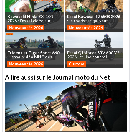
Kawasaki
Ninja
ZX-10R
Essai
Kawasaki
Z650S
2026
2026
:
l'essai
vidéo
sur
...
:
le
roadster
qui
veut
...
Nouveautés 2026
Nouveautés 2026
Trident
et
Tiger
Sport
660
Essai
QJMotor
SRV
600
V2
:
l'essai
vidéo
MNC
des
...
2026
:
cruise
control
Nouveautés 2026
Custom
A lire aussi sur le Journal moto du Net