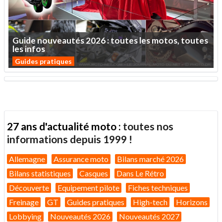
Guide
nouveautés
2026
:
toutes
les
motos,
toutes
les
infos
Guides pratiques
27 ans d'actualité moto :
toutes nos
informations depuis 1999 !
Allemagne
Assurance moto
Bilans marché 2026
Bilans statistiques
Casques
Dans Le Rétro
Découverte
Equipement pilote
Fiches techniques
Freinage
GT
Guides pratiques
High-tech
Horizons
Lobbying
Nouveautés 2026
Nouveautés 2027