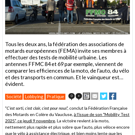
Tous les deux ans, la fédération des associations de
motards européennes (FEMA) invite ses membres à
effectuer des tests de mobilité urbaine. Les
antennes FFMC 84 et 69 par exemple, viennent de
comparer les efficiences de la moto, de l'auto, du vélo
et des transports en commun. Et le vainqueur est…
évident.
Imprimer
Envoyer
Partager
Partager
0
+
Société
Lobbying
Pratique
cet
sur
sur
article
Twitter
Facebook
"
C'est sorti, c'est clair, c'est pour nous
", conclut la Fédération Française
à
des Motards en Colère du Vaucluse,
à l'issue de son "Mobility Test
un
2025", ce jeudi 9 novembre
. La victoire revient à la moto,
ami
nettement plus rapide et plus sobre que l'auto, plus véloce encore
que le vélo à assistance électrique, et bien moins lente que les