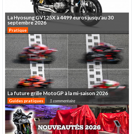
La
Hyosung
GV125X
à
4499
euros
jusqu'au
30
septembre
2026
Pratique
La
future
grille
MotoGP
à
la
mi-saison
2026
Guides pratiques
1 commentaire