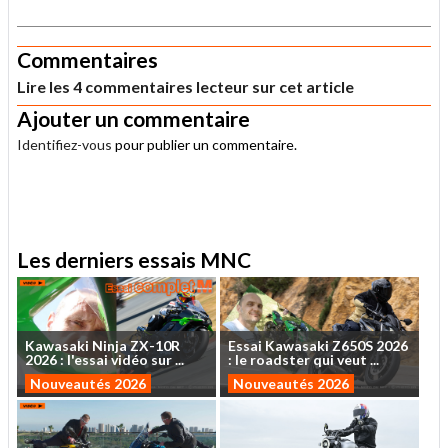
.
Commentaires
Lire les 4 commentaires lecteur sur cet article
Ajouter un commentaire
Identifiez-vous
pour publier un commentaire.
.
Les derniers essais MNC
Kawasaki
Ninja
ZX-10R
Essai
Kawasaki
Z650S
2026
2026
:
l'essai
vidéo
sur
...
:
le
roadster
qui
veut
...
Nouveautés 2026
Nouveautés 2026