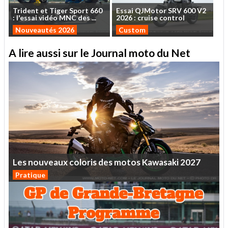
Trident
et
Tiger
Sport
660
Essai
QJMotor
SRV
600
V2
:
l'essai
vidéo
MNC
des
...
2026
:
cruise
control
Nouveautés 2026
Custom
A lire aussi sur le Journal moto du Net
Les
nouveaux
coloris
des
motos
Kawasaki
2027
Pratique