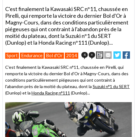
C'est finalement la Kawasaki SRC n°11, chaussée en
Pirelli, qui remporte la victoire du dernier Bol d'Or à
Magny-Cours, dans des conditions particulièrement
piégeuses qui ont contraint à l'abandon près de la
moitié du plateau, dont la Suzuki n°1 du SERT
(Dunlop) et la Honda Racing n°111 (Dunlop)...
Imprimer
Envoyer
Partage
Par
4
+
Sport
Endurance
Bol d'Or
2014
cet
sur
sur
article
Twitter
Facebo
C'est finalement la Kawasaki SRC n°11, chaussée en Pirelli, qui
à
remporte la victoire du dernier Bol d'Or à Magny-Cours, dans des
un
conditions particulièrement piégeuses qui ont contraint à
ami
l'abandon près de la moitié du plateau, dont la
Suzuki n°1 du SERT
(Dunlop) et la
Honda Racing n°111
(Dunlop)...