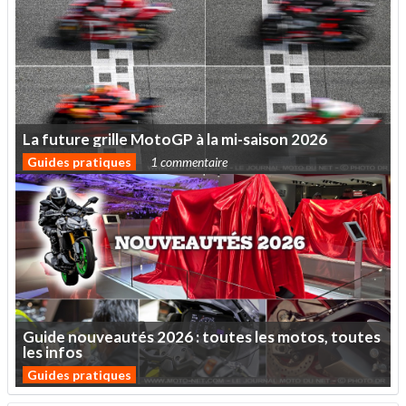
La
future
grille
MotoGP
à
la
mi-saison
2026
Guides pratiques
1 commentaire
Guide
nouveautés
2026
:
toutes
les
motos,
toutes
les
infos
Guides pratiques