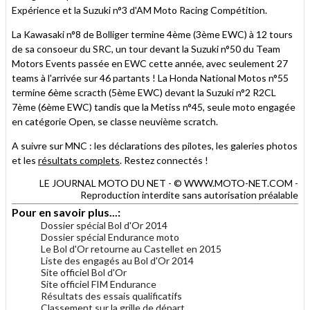
Expérience et la Suzuki n°3 d'AM Moto Racing Compétition.
La Kawasaki n°8 de Bolliger termine 4ème (3ème EWC) à 12 tours
de sa consoeur du SRC, un tour devant la Suzuki n°50 du Team
Motors Events passée en EWC cette année, avec seulement 27
teams à l'arrivée sur 46 partants ! La Honda National Motos n°55
termine 6ème scracth (5ème EWC) devant la Suzuki n°2 R2CL
7ème (6ème EWC) tandis que la Metiss n°45, seule moto engagée
en catégorie Open, se classe neuvième scratch.
A suivre sur MNC : les déclarations des pilotes, les galeries photos
et les
résultats complets
. Restez connectés !
LE JOURNAL MOTO DU NET - © WWW.MOTO-NET.COM -
Reproduction interdite sans autorisation préalable
Pour en savoir plus...:
Dossier spécial Bol d'Or 2014
Dossier spécial Endurance moto
Le Bol d'Or retourne au Castellet en 2015
Liste des engagés au Bol d'Or 2014
Site officiel Bol d'Or
Site officiel FIM Endurance
Résultats des essais qualificatifs
Classement sur la grille de départ