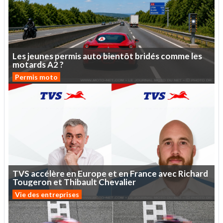
Les
jeunes
permis
auto
bientôt
bridés
comme
les
motards
A2
?
Permis moto
TVS
accélère
en
Europe
et
en
France
avec
Richard
Tougeron
et
Thibault
Chevalier
Vie des entreprises