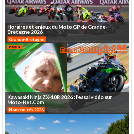
Horaires
et
enjeux
du
Moto
GP
de
Grande-
Bretagne
2026
Grande-Bretagne
Kawasaki
Ninja
ZX-10R
2026
:
l'essai
vidéo
sur
Moto-Net.Com
Nouveautés 2026