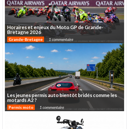
Horaires
et
enjeux
du
Moto
GP
de
Grande-
Bretagne
2026
Grande-Bretagne
1 commentaire
Les
jeunes
permis
auto
bientôt
bridés
comme
les
motards
A2
?
Permis moto
1 commentaire