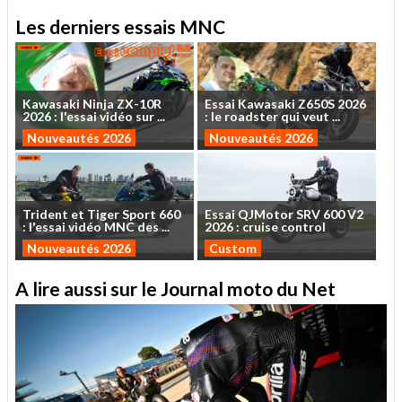
Les derniers essais MNC
Kawasaki
Ninja
ZX-10R
Essai
Kawasaki
Z650S
2026
2026
:
l'essai
vidéo
sur
...
:
le
roadster
qui
veut
...
Nouveautés 2026
Nouveautés 2026
Trident
et
Tiger
Sport
660
Essai
QJMotor
SRV
600
V2
:
l'essai
vidéo
MNC
des
...
2026
:
cruise
control
Nouveautés 2026
Custom
A lire aussi sur le Journal moto du Net