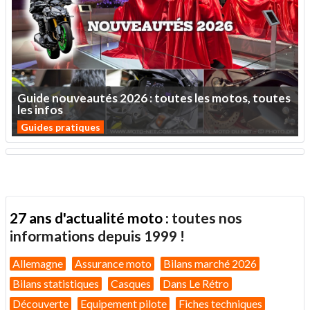
Guide
nouveautés
2026
:
toutes
les
motos,
toutes
les
infos
Guides pratiques
27 ans d'actualité moto :
toutes nos
informations depuis 1999 !
Allemagne
Assurance moto
Bilans marché 2026
Bilans statistiques
Casques
Dans Le Rétro
Découverte
Equipement pilote
Fiches techniques