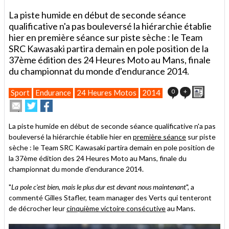
La piste humide en début de seconde séance
qualificative n'a pas bouleversé la hiérarchie établie
hier en première séance sur piste sèche : le Team
SRC Kawasaki partira demain en pole position de la
37ème édition des 24 Heures Moto au Mans, finale
du championnat du monde d'endurance 2014.
Imprim
0
+
Sport
Endurance
24 Heures Motos
2014
Envoyer
Partager
Partager
cet
sur
sur
article
Twitter
Facebook
La piste humide en début de seconde séance qualificative n'a pas
à
bouleversé la hiérarchie établie hier en
première séance
sur piste
un
sèche : le Team SRC Kawasaki partira demain en pole position de
ami
la 37ème édition des 24 Heures Moto au Mans, finale du
championnat du monde d'endurance 2014.
"
La pole c'est bien, mais le plus dur est devant nous maintenant
", a
commenté Gilles Stafler, team manager des Verts qui tenteront
de décrocher leur
cinquième victoire consécutive
au Mans.