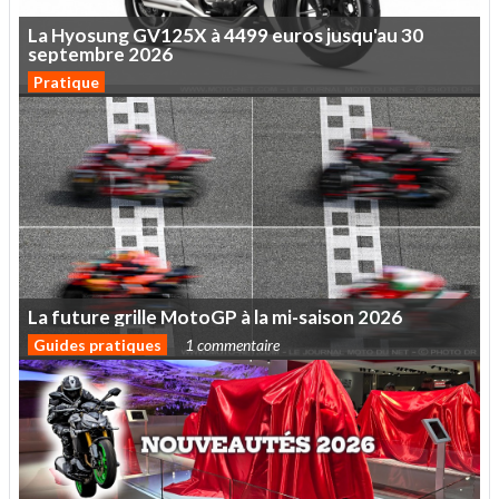
La
Hyosung
GV125X
à
4499
euros
jusqu'au
30
septembre
2026
Pratique
La
future
grille
MotoGP
à
la
mi-saison
2026
Guides pratiques
1 commentaire