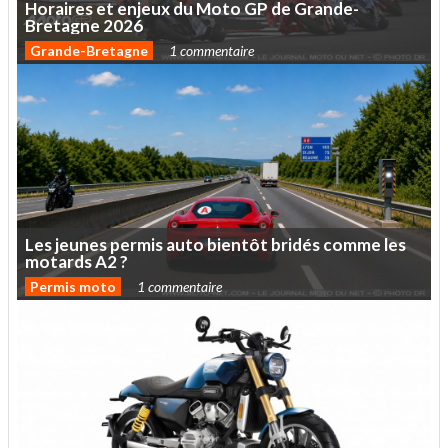
Horaires
et
enjeux
du
Moto
GP
de
Grande-
Bretagne
2026
Grande-Bretagne
1 commentaire
Les
jeunes
permis
auto
bientôt
bridés
comme
les
motards
A2
?
Permis moto
1 commentaire