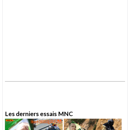
.
.
Les derniers essais MNC