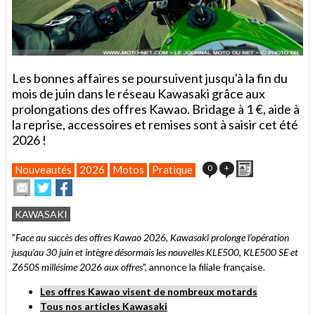
Les bonnes affaires se poursuivent jusqu'à la fin du
mois de juin dans le réseau Kawasaki grâce aux
prolongations des offres Kawao. Bridage à 1 €, aide à
la reprise, accessoires et remises sont à saisir cet été
2026 !
Imprimer
0
+
Nouveautés
2026
Motos
Pratique
Envoyer
Partager
Partager
cet
sur
sur
article
Twitter
Facebook
KAWASAKI
à
un
"
Face au succès des offres Kawao 2026, Kawasaki prolonge l’opération
ami
jusqu’au 30 juin et intègre désormais les nouvelles KLE500, KLE500 SE et
Z650S millésime 2026 aux offres
", annonce la filiale française.
Les offres Kawao visent de nombreux motards
Tous nos articles Kawasaki