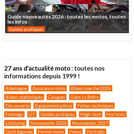
Guide
nouveautés
2026
:
toutes
les
motos,
toutes
les
infos
Guides pratiques
27 ans d'actualité moto :
toutes nos
informations depuis 1999 !
Allemagne
Assurance moto
Bilans marché 2026
Bilans statistiques
Casques
Dans Le Rétro
Découverte
Equipement pilote
Fiches techniques
Freinage
GT
Guides pratiques
High-tech
Horizons
Lobbying
Nouveautés 2026
Nouveautés 2027
Outil Agenda
Permis moto
Pneus
Portraits