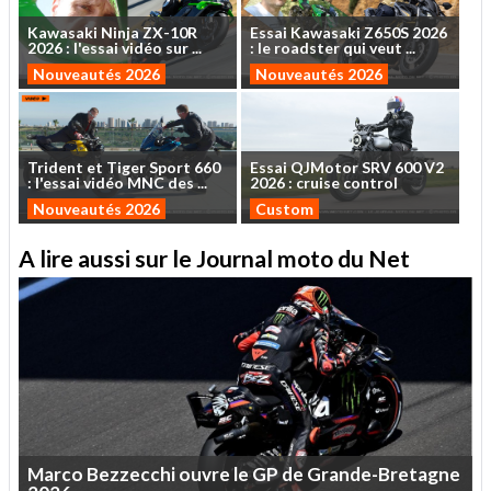
Kawasaki
Ninja
ZX-10R
Essai
Kawasaki
Z650S
2026
2026
:
l'essai
vidéo
sur
...
:
le
roadster
qui
veut
...
Nouveautés 2026
Nouveautés 2026
Trident
et
Tiger
Sport
660
Essai
QJMotor
SRV
600
V2
:
l'essai
vidéo
MNC
des
...
2026
:
cruise
control
Nouveautés 2026
Custom
A lire aussi sur le Journal moto du Net
Marco
Bezzecchi
ouvre
le
GP
de
Grande-Bretagne