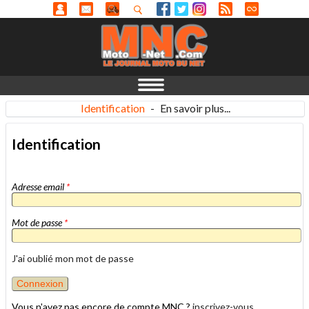
Identification
-
En savoir plus...
Identification
Adresse email
*
Mot de passe
*
J'ai oublié mon mot de passe
Vous n'avez pas encore de compte MNC ?
inscrivez-vous