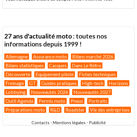
27 ans d'actualité moto :
toutes nos
informations depuis 1999 !
Allemagne
Assurance moto
Bilans marché 2026
Bilans statistiques
Casques
Dans Le Rétro
Découverte
Equipement pilote
Fiches techniques
Freinage
GT
Guides pratiques
High-tech
Horizons
Lobbying
Nouveautés 2026
Nouveautés 2027
Outil Agenda
Permis moto
Pneus
Portraits
Préparations moto
R&D
Roadster
Vie des entreprises
Contacts
-
Mentions légales
-
Publicité