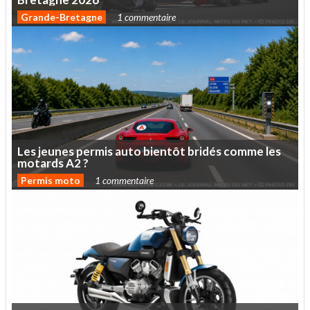
Grande-Bretagne
1 commentaire
Les
jeunes
permis
auto
bientôt
bridés
comme
les
motards
A2
?
Permis moto
1 commentaire