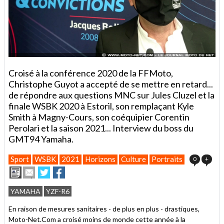
Croisé à la conférence 2020 de la FFMoto,
Christophe Guyot a accepté de se mettre en retard...
de répondre aux questions MNC sur Jules Cluzel et la
finale WSBK 2020 à Estoril, son remplaçant Kyle
Smith à Magny-Cours, son coéquipier Corentin
Perolari et la saison 2021... Interview du boss du
GMT94 Yamaha.
Sport
WSBK
2021
Horizons
Culture
Portraits
0
+
Imprimer
Envoyer
Partager
Partager
cet
sur
sur
article
Twitter
Facebook
YAMAHA
YZF-R6
à
un
En raison de mesures sanitaires - de plus en plus - drastiques,
ami
Moto-Net.Com a croisé moins de monde cette année à la