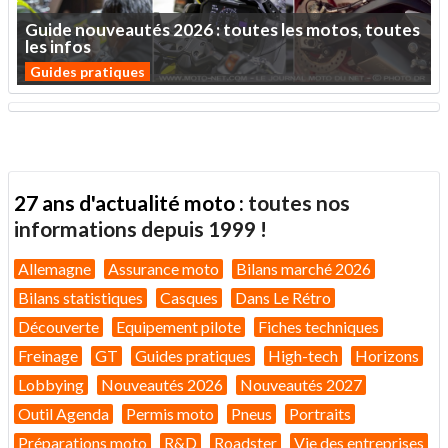
Guide
nouveautés
2026
:
toutes
les
motos,
toutes
les
infos
Guides pratiques
27 ans d'actualité moto :
toutes nos
informations depuis 1999 !
Allemagne
Assurance moto
Bilans marché 2026
Bilans statistiques
Casques
Dans Le Rétro
Découverte
Equipement pilote
Fiches techniques
Freinage
GT
Guides pratiques
High-tech
Horizons
Lobbying
Nouveautés 2026
Nouveautés 2027
Outil Agenda
Permis moto
Pneus
Portraits
Préparations moto
R&D
Roadster
Vie des entreprises