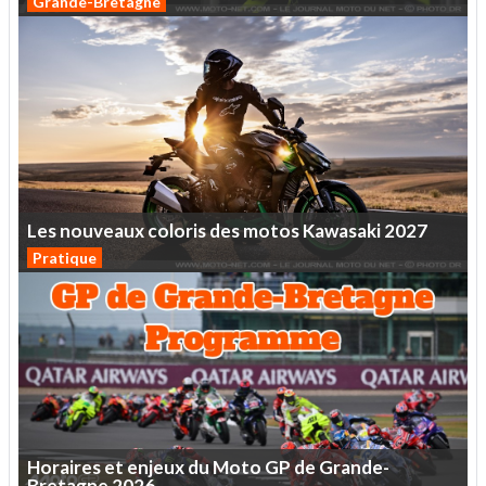
Grande-Bretagne
Les
nouveaux
coloris
des
motos
Kawasaki
2027
Pratique
Horaires
et
enjeux
du
Moto
GP
de
Grande-
Bretagne
2026