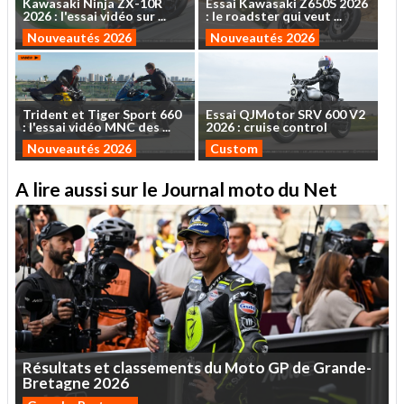
Kawasaki
Ninja
ZX-10R
Essai
Kawasaki
Z650S
2026
2026
:
l'essai
vidéo
sur
...
:
le
roadster
qui
veut
...
Nouveautés 2026
Nouveautés 2026
Trident
et
Tiger
Sport
660
Essai
QJMotor
SRV
600
V2
:
l'essai
vidéo
MNC
des
...
2026
:
cruise
control
Nouveautés 2026
Custom
A lire aussi sur le Journal moto du Net
Résultats
et
classements
du
Moto
GP
de
Grande-
Bretagne
2026