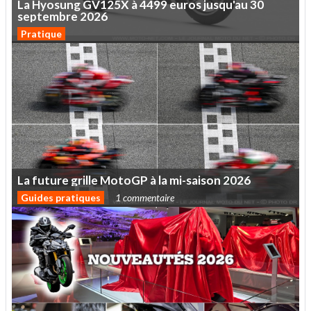
La
Hyosung
GV125X
à
4499
euros
jusqu'au
30
septembre
2026
Pratique
La
future
grille
MotoGP
à
la
mi-saison
2026
Guides pratiques
1 commentaire