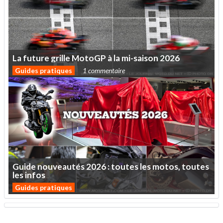
La
future
grille
MotoGP
à
la
mi-saison
2026
Guides pratiques
1 commentaire
Guide
nouveautés
2026
:
toutes
les
motos,
toutes
les
infos
Guides pratiques