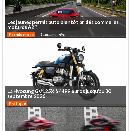
Les
jeunes
permis
auto
bientôt
bridés
comme
les
motards
A2
?
Permis moto
1 commentaire
La
Hyosung
GV125X
à
4499
euros
jusqu'au
30
septembre
2026
Pratique