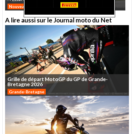
Nouveautés 2026
Custom
A lire aussi sur le Journal moto du Net
Grille
de
départ
MotoGP
du
GP
de
Grande-
Bretagne
2026
Grande-Bretagne