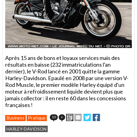
Après 15 ans de bons et loyaux services mais des
résultats en baisse (232 immatriculations l'an
dernier), le V-Rod lancé en 2001 quitte la gamme
Harley-Davidson. Epaulé en 2008 par une version V-
Rod Muscle, le premier modèle Harley équipé d'un
moteur à refroidissement liquide devient plus que
jamais collector : il en reste 60 dans les concessions
françaises !
Imprimer
Envoyer
Partager
Partager
10
+
Business
Pratique
cet
sur
sur
article
Twitter
Facebook
HARLEY-DAVIDSON
à