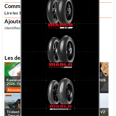
Commentaires
Lire les 10 commentaires lecteur sur cet article
Ajouter un commentaire
Identifiez-vous
pour publier un commentaire.
.
Les derniers essais MNC
Kawasaki
Ninja
ZX-10R
Essai
Kawasaki
Z650S
2026
2026
:
l'essai
vidéo
sur
...
:
le
roadster
qui
veut
...
Nouveautés 2026
Nouveautés 2026
Trident
et
Tiger
Sport
660
Essai
QJMotor
SRV
600
V2
:
l'essai
vidéo
MNC
des
...
2026
:
cruise
control