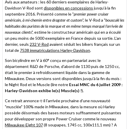
un
Avis aux amateurs : les 60 derniers exemplaires de Harley-
ami
Davidson V-Rod sont
disponibles en concessions
jusqu’à la fin
septembre 2016. Présenté comme le "
premier power cruiser
américain, à mi-chemin entre dragster et custom
", le V-Rod a "
bousculé les
habitudes des puristes de la marque et en même temps marqué l’arrivée de
nouveaux clients
", estime le constructeur américain qui en a écoulé
un peu moins de 5000 exemplaire en France depuis sa sortie. L'an
dernier, seuls
232 V-Rod
avaient séduit les bikers français sur un
total de
7538 immatriculations Harley-Davidson
.
Son bicylindre en V à 60° conçu en partenariat avec le
département R&D de Porsche, d'abord de 1130 puis de 1250 cc,
était le premier à refroidissement liquide dans la gamme de
Milwaukee. Deux versions sont disponibles jusqu'à la fin du mois :
le Night Rod et le Muscle (lire notre
Essai MNC du 6 juillet 2009 :
Harley-Davidson exhibe le(s) Muscle(s) !
).
Ce retrait annonce-t-il l'arrivée prochaine d'une nouveauté
"musclée" 100% made in Milwaukee, dans la mesure où Harley
possède désormais des bases moteurs suffisamment puissantes
pour développer son propre Power Cruiser comme le nouveau
Milwaukee-Eight 107
(8 soupapes, 1745 cc, 100x111,1 mm) ? A