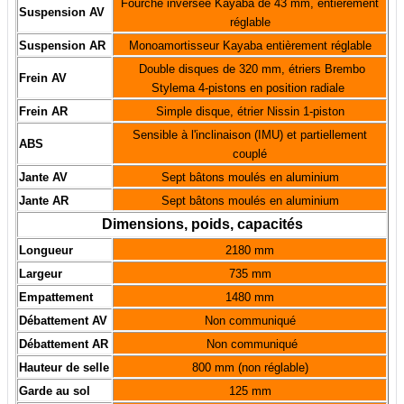
Fourche inversée Kayaba de 43 mm, entièrement
Suspension AV
réglable
Suspension AR
Monoamortisseur Kayaba entièrement réglable
Double disques de 320 mm, étriers Brembo
Frein AV
Stylema 4-pistons en position radiale
Frein AR
Simple disque, étrier Nissin 1-piston
Sensible à l'inclinaison (IMU) et partiellement
ABS
couplé
Jante AV
Sept bâtons moulés en aluminium
Jante AR
Sept bâtons moulés en aluminium
Dimensions, poids, capacités
Longueur
2180 mm
Largeur
735 mm
Empattement
1480 mm
Débattement AV
Non communiqué
Débattement AR
Non communiqué
Hauteur de selle
800 mm (non réglable)
Garde au sol
125 mm