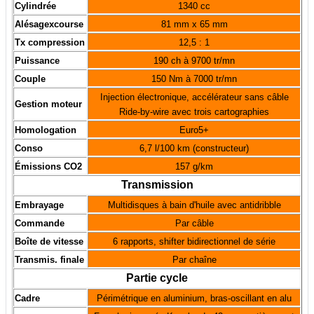
Cylindrée
1340 cc
Alésagexcourse
81 mm x 65 mm
Tx compression
12,5 : 1
Puissance
190 ch à 9700 tr/mn
Couple
150 Nm à 7000 tr/mn
Injection électronique, accélérateur sans câble
Gestion moteur
Ride-by-wire avec trois cartographies
Homologation
Euro5+
Conso
6,7 l/100 km
(constructeur)
Émissions CO2
157 g/km
Transmission
Embrayage
Multidisques à bain d'huile avec antidribble
Commande
Par câble
Boîte de vitesse
6 rapports, shifter bidirectionnel de série
Transmis. finale
Par chaîne
Partie cycle
Cadre
Périmétrique en aluminium, bras-oscillant en alu