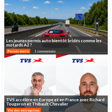
Les
jeunes
permis
auto
bientôt
bridés
comme
les
motards
A2
?
Permis moto
1 commentaire
TVS
accélère
en
Europe
et
en
France
avec
Richard
Tougeron
et
Thibault
Chevalier
Vie des entreprises