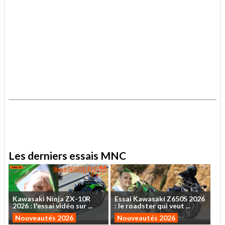
.
.
Les derniers essais MNC
Kawasaki
Ninja
ZX-10R
Essai
Kawasaki
Z650S
2026
2026
:
l'essai
vidéo
sur
...
:
le
roadster
qui
veut
...
Nouveautés 2026
Nouveautés 2026