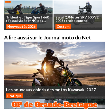
Trident
et
Tiger
Sport
660
Essai
QJMotor
SRV
600
V2
:
l'essai
vidéo
MNC
des
...
2026
:
cruise
control
Nouveautés 2026
Custom
A lire aussi sur le Journal moto du Net
Les
nouveaux
coloris
des
motos
Kawasaki
2027
Pratique