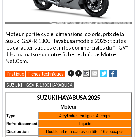
Moteur, partie cycle, dimensions, coloris, prix de la
Suzuki GSX-R 1300 Hayabusa modèle 2025 : toutes
les caractéristiques et infos commerciales du "TGV"
d'Hamamatsu sur notre fiche technique Moto-
Net.Com.
Imprimer
Envoyer
Partager
Partager
0
+
Pratique
Fiches techniques
cet
sur
sur
article
Twitter
Facebook
SUZUKI
GSX-R 1300 HAYABUSA
à
un
SUZUKI HAYABUSA 2025
ami
Moteur
Type
4-cylindres en ligne, 4-temps
Refroidissement
Liquide
Distribution
Double arbre à cames en tête, 16 soupapes