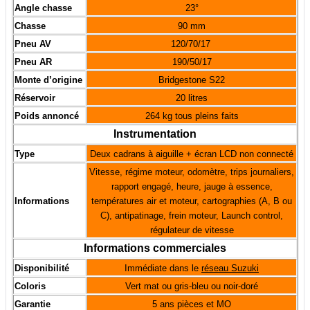
Angle chasse
23°
Chasse
90 mm
Pneu AV
120/70/17
Pneu AR
190/50/17
Monte d’origine
Bridgestone S22
Réservoir
20 litres
Poids annoncé
264 kg tous pleins faits
Instrumentation
Type
Deux cadrans à aiguille + écran LCD non connecté
Vitesse, régime moteur, odomètre, trips journaliers,
rapport engagé, heure, jauge à essence,
Informations
températures air et moteur, cartographies (A, B ou
C), antipatinage, frein moteur, Launch control,
régulateur de vitesse
Informations commerciales
Disponibilité
Immédiate dans le
réseau Suzuki
Coloris
Vert mat ou gris-bleu ou noir-doré
Garantie
5 ans pièces et MO