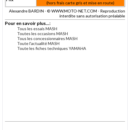
(hors frais carte gris et mise en route)
Alexandre BARDIN - © WWW.MOTO-NET.COM - Reproduction
interdite sans autorisation préalable
Pour en savoir plus...:
Tous les essais MASH
Toutes les occasions MASH
Tous les concessionnaires MASH
Toute l'actualité MASH
Toute les fiches techniques YAMAHA
.
.