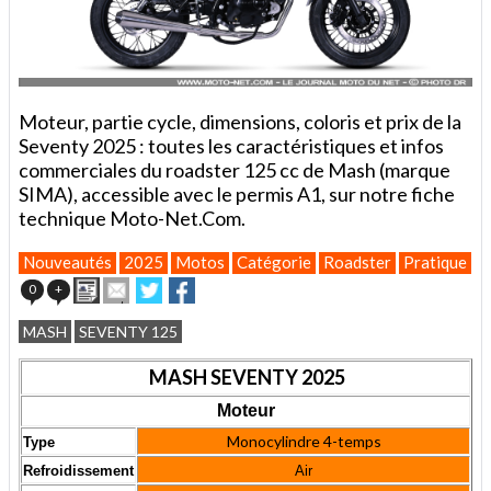
Moteur, partie cycle, dimensions, coloris et prix de la
Seventy 2025 : toutes les caractéristiques et infos
commerciales du roadster 125 cc de Mash (marque
SIMA), accessible avec le permis A1, sur notre fiche
technique Moto-Net.Com.
Nouveautés
2025
Motos
Catégorie
Roadster
Pratique
F
Imprimer
Envoyer
Partager
Partager
0
+
cet
sur
sur
article
Twitter
Facebook
MASH
SEVENTY 125
à
un
MASH
SEVENTY 2025
ami
Moteur
Monocylindre 4-temps
Type
Refroidissement
Air