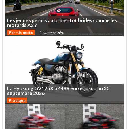
Les
jeunes
permis
auto
bientôt
bridés
comme
les
motards
A2
?
Permis moto
1 commentaire
La
Hyosung
GV125X
à
4499
euros
jusqu'au
30
septembre
2026
Pratique