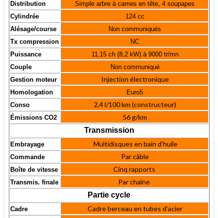
Distribution
Simple arbre à cames en tête, 4 soupapes
Cylindrée
124 cc
Alésage/course
Non communiqués
Tx compression
NC
Puissance
11,15 ch (8,2 kW) à 9000 tr/mn
Couple
Non communiqué
Injection électronique
Gestion moteur
Homologation
Euro5
2,4 l/100 km (constructeur)
Conso
56 g/km
Émissions CO2
Transmission
Multidisques en bain d'huile
Embrayage
Par câble
Commande
Cinq rapports
Boîte de vitesse
Par chaîne
Transmis. finale
Partie cycle
Cadre berceau en tubes d'acier
Cadre