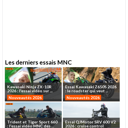
.
Les derniers essais MNC
Kawasaki
Ninja
ZX-10R
Essai
Kawasaki
Z650S
2026
2026
:
l'essai
vidéo
sur
...
:
le
roadster
qui
veut
...
Nouveautés 2026
Nouveautés 2026
Trident
et
Tiger
Sport
660
Essai
QJMotor
SRV
600
V2
:
l'essai
vidéo
MNC
des
...
2026
:
cruise
control