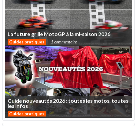
La
future
grille
MotoGP
à
la
mi-saison
2026
Guides pratiques
1 commentaire
Guide
nouveautés
2026
:
toutes
les
motos,
toutes
les
infos
Guides pratiques